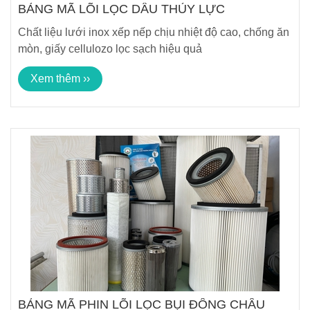
BẢNG MÃ LÕI LỌC DẦU THỦY LỰC
Chất liệu lưới inox xếp nếp chịu nhiệt độ cao, chống ăn
mòn, giấy cellulozo lọc sạch hiệu quả
Xem thêm ››
BẢNG MÃ PHIN LÕI LỌC BỤI ĐÔNG CHÂU