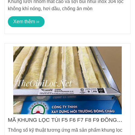
Khung lưới nhôm mắt cáo và sợi bùi nhùi inox 304 lọc
không khí nóng, hơi dầu, chống ăn mòn
Xem thêm ››
MÃ KHUNG LỌC TÚI F5 F6 F7 F8 F9 ĐÔNG
CHÂU
Thông số kỹ thuật tương ứng mã sản phẩm khung lọc