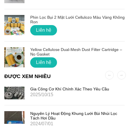
Phin Lọc Bụi 2 Mặt Lưới Cellulozo Màu Vàng Không
Ron
Liên hệ
Yellow Cellulose Dual-Mesh Dust Filter Cartridge –
No Gasket
Liên hệ
ĐƯỢC XEM NHIỀU
Gia Công Cơ Khí Chính Xác Theo Yêu Cầu
2025/10/15
Nguyên Lý Hoạt Động Khung Lưới Bùi Nhùi Lọc
Tách Hơi Dầu
2024/07/01