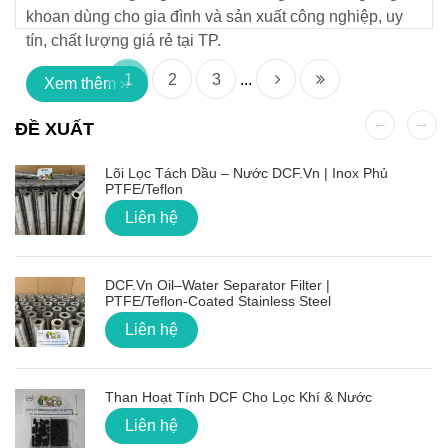
khoan dùng cho gia đình và sản xuất công nghiệp, uy
tín, chất lượng giá rẻ tại TP.
1
2
3
...
Xem thêm ››
ĐỀ XUẤT
Lõi Lọc Tách Dầu – Nước DCF.vn | Inox Phủ
PTFE/Teflon
Liên hệ
DCF.vn Oil–Water Separator Filter |
PTFE/Teflon‑Coated Stainless Steel
Liên hệ
Than Hoạt Tính DCF Cho Lọc Khí & Nước
Liên hệ