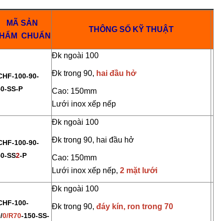
MÃ SẢN
THÔNG SỐ KỸ THUẬT
Túi Lọc Bụi Acrylic OD Lỗ
Lõi Lọc Tách Dầu
HẨM CHUẨN
200 Dài 500mm
DCF.vn | Inox Phủ
PTFE/Teflon
Đk ngoài 100
Liên hệ
Liên hệ
Đk trong 90,
hai đầu hở
CHF-100-90-
50-SS-P
Hộp Lọc Giấy Carton Sóng
DCF.vn Oil–Water
Cao: 150mm
Separator Filter |
Lưới inox xếp nếp
Liên hệ
PTFE/Teflon‑Coat
Liên hệ
Stainless Steel
Đk ngoài 100
Giấy Cellulose Vàng Lõi Lọc
Đk trong 90, hai đầu hở
CHF-100-90-
Bụi Đáy Bằng
Than Hoạt Tính D
Lọc Khí & Nước
50-SS
2
-P
Cao: 150mm
Liên hệ
Liên hệ
Lưới inox xếp nếp,
2 mặt lưới
Đk ngoài 100
Lõi Lọc Bụi Pe Kết Nối Ren
Trong
Phin Lọc Bụi 2 Mặt
CHF-100-
Đk trong 90,
đáy kín, ron trong 70
Cellulozo Màu Và
Liên hệ
/
0/R70
-150-SS-
Ron