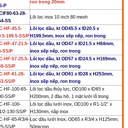
ron trong 20mm
S-P
Cách Sử Dụng Hóa Chất
Tẩy Rỉ Sét Hiệu Quả
Lõi Lọc Thô Đầu 
CIF80-63-28-
Lõi lọc inox 10 inch 80 mesh
2023/12/08
2024/04/16
54-SS
C-HF-45.5-
Lõi lọc dầu, kt OD45.5 x ID20.5 x
Ứng Dụng Ống Lọc Khe
0.5-199.5-SS/P
H199,5mm, inox xếp nếp, ron trong
Vệ Sinh Lõi Lọc B
Johnson Trong Khai Thác
Nghiệp: Hướng D
C-HF-47-21.5-
Lõi lọc dầu, kt OD47 x ID21.5 x H84mm,
Quặng Đất Hiếm
2023/11/05
Bước
2024/02/28
4-SS/P
inox xếp nếp, ron trong
C-HF-57-25.5-
Lõi lọc dầu, kt OD57 x ID24.5 x H169mm,
69-SS/P
inox xếp nếp, ron trong
C-HF-61-28-
Lõi lọc dầu, kt OD61 x ID28 x H253mm,
53-SS/P
inox xếp nếp, ron trong
C-HF-100-65-
Lõi lọc dầu thủy lực, OD100 x ID65 x
00-SS/P
H200mm, 2 đầu hở, 1 mặt lưới lỗ trong
C-HF-100-
Lõi lọc dầu lưới inox, OD100 x R1-1/2" x
1/2-130-SS/P
H130mm, nắp inox
C-HF-65-R3/4-
Lọc dầu lưới Inox, OD65 x R3/4 x H125mm,
25-SS/P
50micron