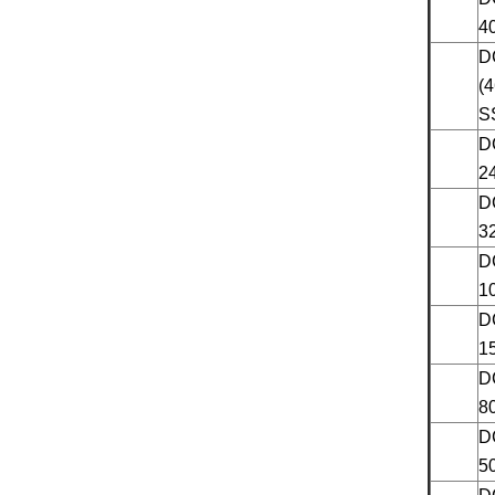
4
D
(4
S
D
2
D
3
D
1
D
1
D
D
5