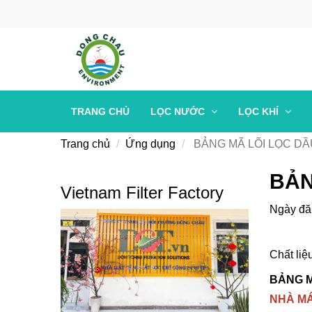
TRANG CHỦ
LỌC NƯỚC
LỌC KHÍ
Trang chủ
Ứng dụng
BẢNG MÃ LÕI LỌC D
BẢN
Vietnam Filter Factory
Ngày đă
Chất liệ
BẢNG M
NHÀ MÁ