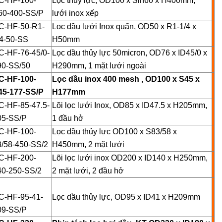
C-HF-100-
Lọc thủy lực, OD100 x Sin60 x H400mm,
60-400-SS/P
lưới inox xếp
C-HF-50-R1-
Lọc dầu lưới Inox quấn, OD50 x R1-1/4 x
/4-50-SS
H50mm
C-HF-76-45/0-
Lọc dầu thủy lực 50micron, OD76 x ID45/0 x
90-SS/50
H290mm, 1 mặt lưới ngoài
C-HF-100-
Lọc dầu inox 400 mesh , OD100 x S45 x
45-177-SS/P
H177mm
C-HF-85-47.5-
Lõi lọc lưới Inox, OD85 x ID47.5 x H205mm,
05-SS/P
1 đầu hở
C-HF-100-
Lọc dầu thủy lực OD100 x S83/58 x
3/58-450-SS/2
H450mm, 2 mặt lưới
C-HF-200-
Lõi lọc lưới inox OD200 x ID140 x H250mm,
40-250-SS/2
2 mặt lưới, 2 đầu hở
C-HF-95-41-
Lọc dầu thủy lực, OD95 x ID41 x H209mm
09-SS/P