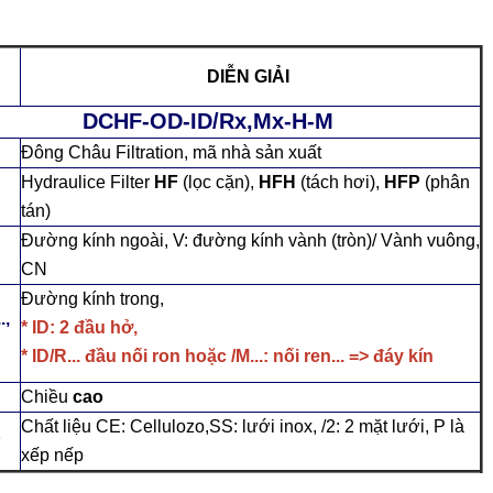
DIỄN GIẢI
C
DCHF-OD-ID/Rx,Mx-H-M
Đông Châu Filtration, mã nhà sản xuất
Hydraulice Filter
HF
(lọc cặn),
HFH
(tách hơi),
HFP
(phân
tán)
Đường kính ngoài, V: đường kính vành (tròn)/ Vành vuông,
CN
Đường kính trong,
.,
* ID: 2 đầu hở,
* ID/R... đầu nối ron hoặc /M...: nối ren... => đáy kín
Chiều
cao
Chất liệu CE: Cellulozo,SS: lưới inox, /2: 2 mặt lưới, P là
P
xếp nếp