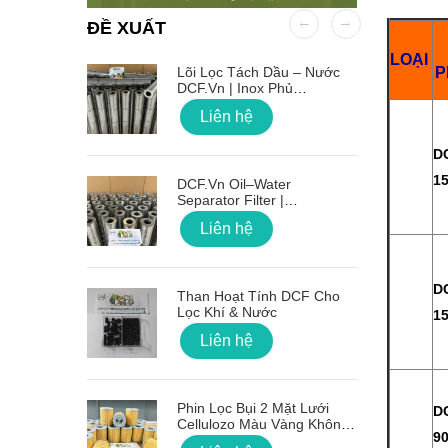
ĐỀ XUẤT
LOẠI
 OD Lỗ
Lõi Lọc Tách Dầu – Nước
P
DCF.vn | Inox Phủ
PTFE/Teflon
Liên hệ
D
1
on Sóng
DCF.vn Oil–Water
Separator Filter |
PTFE/Teflon‑Coated
Liên hệ
Stainless Steel
g Lõi Lọc
D
Than Hoạt Tính DCF Cho
Lọc Khí & Nước
1
Liên hệ
 Nối Ren
Phin Lọc Bụi 2 Mặt Lưới
D
Cellulozo Màu Vàng Không
90
Ron