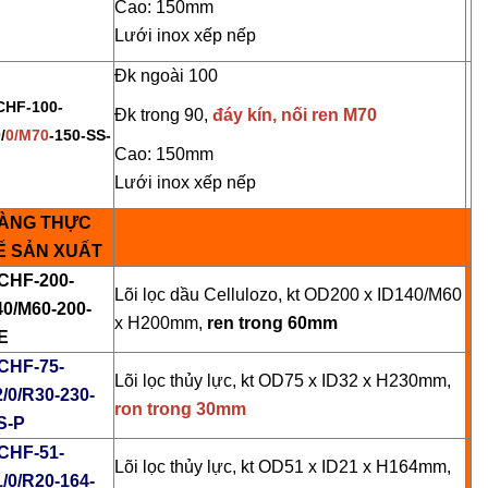
Liên hệ
Cao: 150mm
Lưới inox xếp nếp
Lõi Lọc Inox Trung Quốc
Đk ngoài 100
Cao Cấp
Yellow Cellulose 
Dust Filter Cartrid
CHF-100-
Liên hệ
Gasket
Đk trong 90,
đáy kín, nối ren M70
Liên hệ
/
0/M70
-150-SS-
Cao: 150mm
Lưới inox xếp nếp
ÀNG THỰC
Công Nghệ Sản Xuất Hạt
Gia Công Cơ Khí 
Nhựa Lewatit S1567
Theo Yêu Cầu
Ế SẢN XUẤT
2024/01/15
2025/10/15
CHF-200-
Lõi lọc dầu Cellulozo, kt OD200 x ID140/M60
40/
M60
-200-
x H200mm,
ren trong 60mm
Cấu Tạo Và Đặc Điểm Của
Nguyên Lý Hoạt Đ
E
Sợi Kẽm Chịu Lực
Khung Lưới Bùi Nh
Tách Hơi Dầu
CHF-75-
2023/12/11
2024/07/01
Lõi lọc thủy lực, kt OD75 x ID32 x H230mm,
2/0/R30-230-
ron trong 30mm
S-P
Cấu Tạo Decal Phản Quang
Bộ Lọc Nước Thô 
Tiện Lợi
CHF-51-
2023/12/11
Lõi lọc thủy lực, kt OD51 x ID21 x H164mm,
2024/04/16
1/0/R20-164-