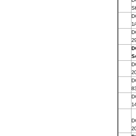
D
S
D
1
D
2
D
S
D
2
D
8
D
1
D
2