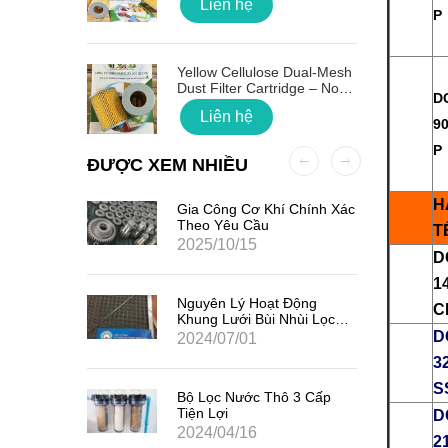
Liên hệ
P
 Quốc
Yellow Cellulose Dual-Mesh
Dust Filter Cartridge – No
D
Gasket
Liên hệ
90
P
ĐƯỢC XEM NHIỀU
H
ất Hạt
Gia Công Cơ Khí Chính Xác
7
Theo Yêu Cầu
T
2025/10/15
D
1
iểm Của
Nguyên Lý Hoạt Động
C
Khung Lưới Bùi Nhùi Lọc
Tách Hơi Dầu
D
2024/07/01
3
S
ản Quang
Bộ Lọc Nước Thô 3 Cấp
Tiện Lợi
D
2024/04/16
2