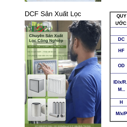
DCF Sản Xuất Lọc
QUY
ƯỚ
DC
HF
OD
ID/x/R.
M...
H
M/x/