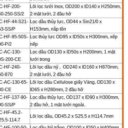
C-HF-200-
Lõi lọc lưới Inox, OD200 x ID140 x H250mm,
40-250-SS/2
2 mặt lưới, 2 đầu hở
C-HF-44-S21-
Lọc dầu thủy lực, OD44 x Sin21/0 x
53-SS/P
H153mm, nắp tôn
C-HF-95-50S-
Lọc thủy lực OD95 x ID50s x H300mm, xếp
00-P/2
nếp
C-AC-130-
Lọc dầu OD130 x ID50s x H200mm, 1 mặt
0S-200-CE
lưới trong
C-HF-240-
Lõi lọc dầu nỷ , OD240 x ID160 x H870mm,
60-870
2 mặt lưới, 2 đầu hở
C-AC-130-65-
Lõi lọc dầu Cellulose giấy Vàng, OD130 x
80-CE
ID65 x H280mm, 2 đầu hở
C-HF-137-90-
Lọc dầu thủy lực, OD137 x ID90 x H300mm,
00-SS/P
2 đầu hở, 1 mặt lưới ngoài.
C-HF-45.2-
Lõi lọc dầu, OD45.2 x S25.5 x H114.7mm
25.5-114.7
C-HF-100-50-
Lọc dầu Nỷ trắng, OD100 x ID50 x H400mm,