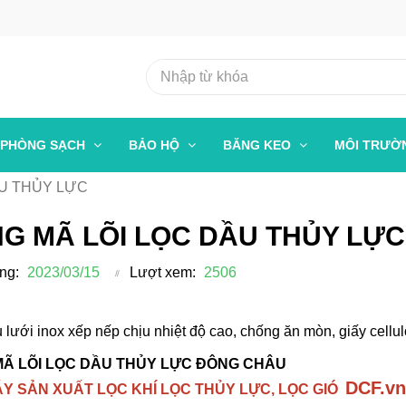
PHÒNG SẠCH
BẢO HỘ
BĂNG KEO
MÔI TRƯ
ẦU THỦY LỰC
G MÃ LÕI LỌC DẦU THỦY LỰC
ng:
2023/03/15
Lượt xem:
2506
u lưới inox xếp nếp chịu nhiệt độ cao, chống ăn mòn, giấy cellu
Ã LÕI LỌC DẦU THỦY LỰC ĐÔNG CHÂU
DCF.vn
Y SẢN XUẤT LỌC KHÍ LỌC THỦY LỰC, LỌC GIÓ