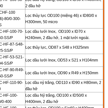
00
2 đầu hở
CHF-100
Lọc thủy lực OD100 (miệng 46) x ID80/0 x
6)-80/0-300-
H300mm, 50 micro
S
C-HF-100-70-
Lọc dầu lưới Inox, OD100 x ID70 x
40-SS/P
H240mm, 2 đầu hở, 1 mặt lưới ngoài.
C-HF-87-S48-
Lọc thủy lực, OD87 x S48 x H325mm
25-SS/P
C-HF-53-S21-
Lọc dầu lưới Inox, OD53 x S21 x H104mm
04-SS/P
C-HF-90-R49-
Lọc dầu lưới Inox, OD90 x R49 x H150mm
50-SS/P
C-HF-110-90-
Lọc dầu nỷ trắng, OD110 x ID90 x H80mm, 2
80
đầu hở
C-HF-100-
Lọc dầu Nỷ trắng, OD100 x ID50/0 x
0/0-400
H400mm, 2 đầu hở