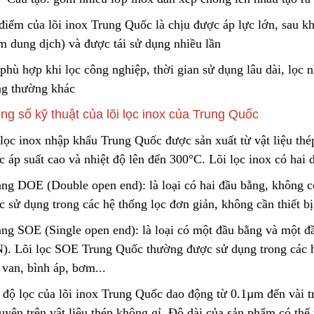
điểm của lõi inox Trung Quốc là chịu được áp lực lớn, sau kh
m dung dịch) và được tái sử dụng nhiều lần
Túi Lọc Bụi Acrylic OD Lỗ
Lõi Lọc Tách Dầu
200 Dài 500mm
DCF.vn | Inox Phủ
phù hợp khi lọc công nghiệp, thời gian sử dụng lâu dài, lọc 
PTFE/Teflon
Liên hệ
Liên hệ
ng thường khác
ng số kỹ thuật của lõi lọc inox của Trung Quốc
Hộp Lọc Giấy Carton Sóng
DCF.vn Oil–Water
 lọc inox nhập khẩu Trung Quốc được sản xuất từ
v
ật liệu th
Separator Filter |
Liên hệ
PTFE/Teflon‑Coat
 áp suất cao và nhiệt độ lên đến 300°C. Lõi lọc inox có hai 
Liên hệ
Stainless Steel
ạng DOE (Double open end): là loại có hai đầu bằng, không 
Giấy Cellulose Vàng Lõi Lọc
 sử dụng trong các hệ thống lọc đơn giản, không cần thiết bị
Bụi Đáy Bằng
Than Hoạt Tính D
Lọc Khí & Nước
Liên hệ
ạng SOE (Single open end): là loại có một đầu bằng và một đ
Liên hệ
N). Lõi lọc SOE Trung Quốc thường được sử dụng trong các h
 van, bình áp, bơm...
Lõi Lọc Bụi Pe Kết Nối Ren
Trong
Phin Lọc Bụi 2 Mặt
 độ lọc của lõi inox Trung Quốc dao động từ 0.1µm đến vài t
Cellulozo Màu Và
Liên hệ
Ron
uyên trên vật liệu thép không gỉ. Độ dài của sản phẩm có thể