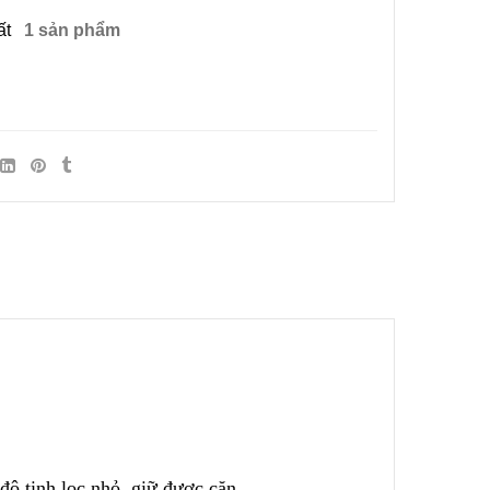
ất
1 sản phẩm
 độ
t
inh lọc nhỏ, giữ được cặn