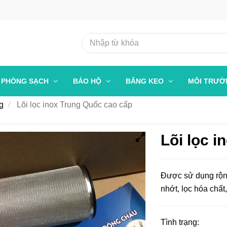
PHÒNG SẠCH
BẢO HỘ
BĂNG KEO
MÔI TRƯ
ng
Lõi lọc inox Trung Quốc cao cấp
Lõi lọc 
Được sử dụng rộng
nhớt, lọc hóa chấ
Tình trạng: