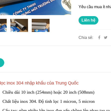
Yêu cầu mua ít nh
Liên hệ
Chia sẻ:
 lọc inox 304 nhập khẩu của Trung Quốc
Chiều dài 10 inch (254mm) hoặc 20 inch (508mm)
Chất liệu inox 304
.
Độ tinh lọc 1 micron, 5 micron
Cấu tạo: gồm nhiều lớp inox đan xếp chồng lên nhau tạo ra