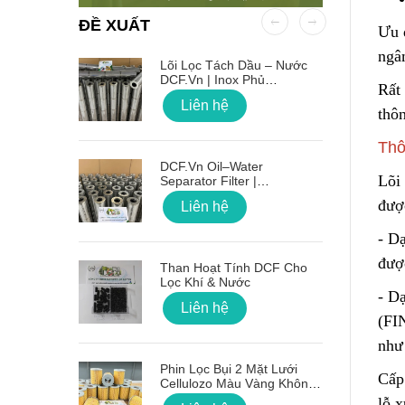
ĐỀ XUẤT
Ưu 
ngâ
 OD Lỗ
Lõi Lọc Tách Dầu – Nước
DCF.vn | Inox Phủ
Rất 
PTFE/Teflon
Liên hệ
thô
Thô
on Sóng
DCF.vn Oil–Water
Lõi
Separator Filter |
PTFE/Teflon‑Coated
được
Liên hệ
Stainless Steel
- D
g Lõi Lọc
được
Than Hoạt Tính DCF Cho
Lọc Khí & Nước
- D
Liên hệ
(FI
như
 Nối Ren
Phin Lọc Bụi 2 Mặt Lưới
Cấp
Cellulozo Màu Vàng Không
Ron
lỗ x