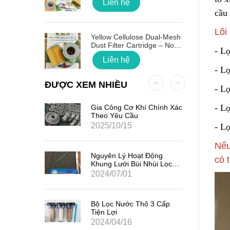
Liên hệ
cầu
 Quốc
Lõi
Yellow Cellulose Dual-Mesh
Dust Filter Cartridge – No
- L
Gasket
Liên hệ
- Lọ
ĐƯỢC XEM NHIỀU
- Lọ
- L
ất Hạt
Gia Công Cơ Khí Chính Xác
7
Theo Yêu Cầu
2025/10/15
- L
Nếu
iểm Của
Nguyên Lý Hoạt Động
có 
Khung Lưới Bùi Nhùi Lọc
Tách Hơi Dầu
2024/07/01
ản Quang
Bộ Lọc Nước Thô 3 Cấp
Tiện Lợi
2024/04/16