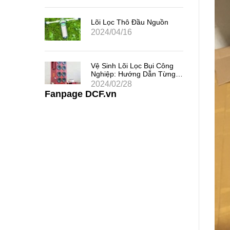
 Chất
uả
Lõi Lọc Thô Đầu Nguồn
2024/04/16
 Khe
Vệ Sinh Lõi Lọc Bụi Công
i Thác
Nghiệp: Hướng Dẫn Từng
Bước
2024/02/28
Fanpage DCF.vn