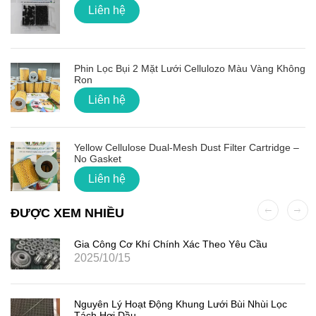
Liên hệ
Phin Lọc Bụi 2 Mặt Lưới Cellulozo Màu Vàng Không
Ron
Liên hệ
Yellow Cellulose Dual-Mesh Dust Filter Cartridge –
No Gasket
Liên hệ
ĐƯỢC XEM NHIỀU
Gia Công Cơ Khí Chính Xác Theo Yêu Cầu
2025/10/15
Nguyên Lý Hoạt Động Khung Lưới Bùi Nhùi Lọc
Tách Hơi Dầu