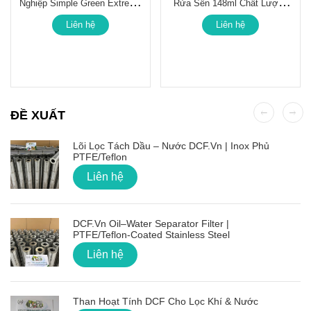
Nghiệp Simple Green Extreme
Rửa Sên 148ml Chất Lượng
3.78l
Cao
Liên hệ
Liên hệ
ĐỀ XUẤT
Lõi Lọc Tách Dầu – Nước DCF.vn | Inox Phủ
PTFE/Teflon
Liên hệ
DCF.vn Oil–Water Separator Filter |
PTFE/Teflon‑Coated Stainless Steel
Liên hệ
Than Hoạt Tính DCF Cho Lọc Khí & Nước