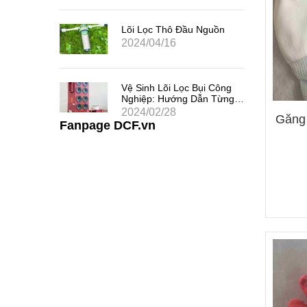
 Chất
uả
Lõi Lọc Thô Đầu Nguồn
2024/04/16
 Khe
Vệ Sinh Lõi Lọc Bụi Công
i Thác
Nghiệp: Hướng Dẫn Từng
Bước
2024/02/28
Găng
Fanpage DCF.vn