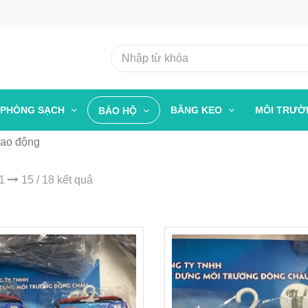
PHÒNG SẠCH
BĂNG KEO
MÔI TRƯ
BẢO HỘ
lao động
 1
15 / 18 kết quả