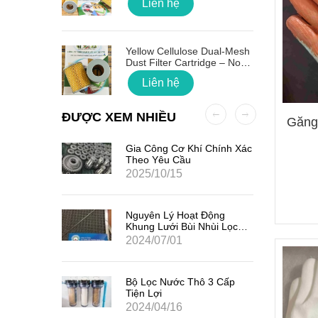
Liên hệ
 Quốc
Yellow Cellulose Dual-Mesh
Dust Filter Cartridge – No
Gasket
Liên hệ
ĐƯỢC XEM NHIỀU
Găng
ất Hạt
Gia Công Cơ Khí Chính Xác
7
Theo Yêu Cầu
2025/10/15
iểm Của
Nguyên Lý Hoạt Động
Khung Lưới Bùi Nhùi Lọc
Tách Hơi Dầu
2024/07/01
ản Quang
Bộ Lọc Nước Thô 3 Cấp
Tiện Lợi
2024/04/16