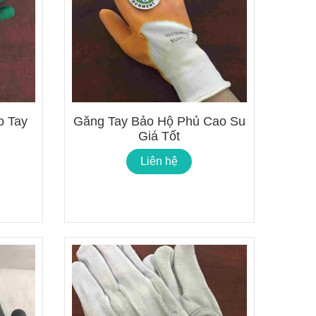
Lõi Lọc Inox Trung Quốc
Dual-Mesh
Cao Cấp
ge – No
Liên hệ
o Tay
Găng Tay Bảo Hộ Phủ Cao Su
Giá Tốt
Chính Xác
Công Nghệ Sản Xuất Hạt
Nhựa Lewatit S1567
Liên hệ
2024/01/15
ộng
Cấu Tạo Và Đặc Điểm Của
ùi Lọc
Sợi Kẽm Chịu Lực
2023/12/11
3 Cấp
Cấu Tạo Decal Phản Quang
2023/12/11