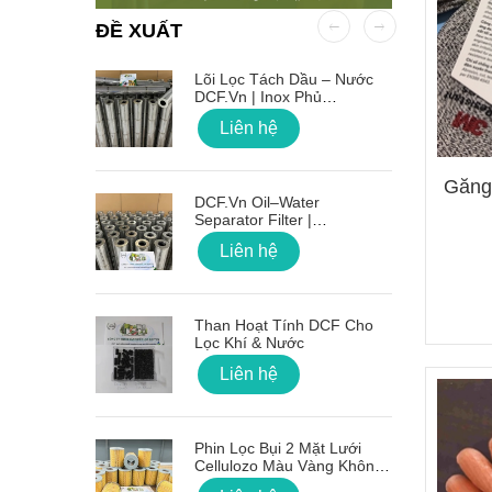
ĐỀ XUẤT
 OD Lỗ
Lõi Lọc Tách Dầu – Nước
DCF.vn | Inox Phủ
PTFE/Teflon
Liên hệ
Găng
on Sóng
DCF.vn Oil–Water
Separator Filter |
PTFE/Teflon‑Coated
Liên hệ
Stainless Steel
g Lõi Lọc
Than Hoạt Tính DCF Cho
Lọc Khí & Nước
Liên hệ
 Nối Ren
Phin Lọc Bụi 2 Mặt Lưới
Cellulozo Màu Vàng Không
Ron