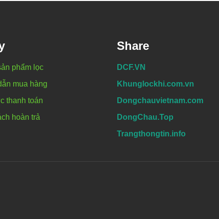
y
Share
sản phẩm lọc
DCF.VN
dẫn mua hàng
Khunglockhi.com.vn
c thanh toán
Dongchauvietnam.com
ch hoàn trả
DongChau.Top
Trangthongtin.info