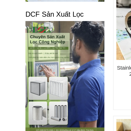
DCF Sản Xuất Lọc
Stainl