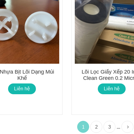
 Nhựa Bịt Lõi Dạng Múi
Lõi Lọc Giấy Xếp 20 
Khế
Clean Green 0.2 Mic
Liên hệ
Liên hệ
1
2
3
...