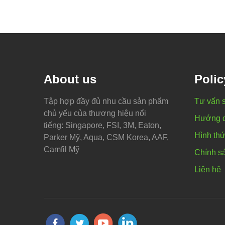
About us
Polic
Tập hợp đầy đủ nhu cầu sản phẩm
Tư vấn 
chủ yếu của thương hiệu nổi
Hướng 
tiếng: Singapore, FSI, 3M, Eaton,
Hình thứ
Parker Mỹ, Aqua, CSM Korea, AAF,
Camfil Mỹ
Chính sá
Liên hệ