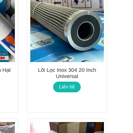
Lõi Lọc Inox Trung Quốc
Dual-Mesh
Cao Cấp
ge – No
Liên hệ
Chính Xác
Công Nghệ Sản Xuất Hạt
Nhựa Lewatit S1567
h Hạt
Lõi Lọc Inox 304 20 Inch
2024/01/15
Universal
Liên hệ
ộng
Cấu Tạo Và Đặc Điểm Của
ùi Lọc
Sợi Kẽm Chịu Lực
2023/12/11
3 Cấp
Cấu Tạo Decal Phản Quang
2023/12/11