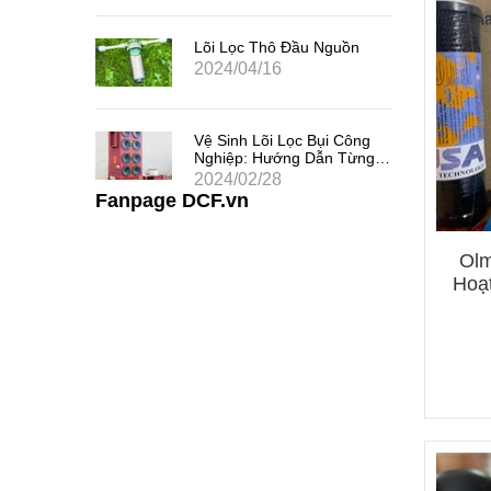
 Chất
uả
Lõi Lọc Thô Đầu Nguồn
2024/04/16
 Khe
Vệ Sinh Lõi Lọc Bụi Công
i Thác
Nghiệp: Hướng Dẫn Từng
Bước
2024/02/28
Fanpage DCF.vn
Olm
Hoạ