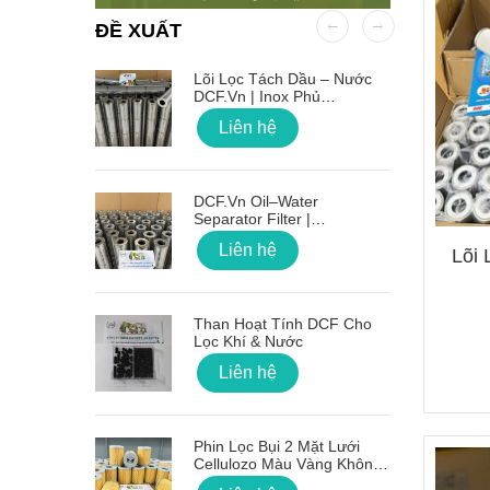
ĐỀ XUẤT
 OD Lỗ
Lõi Lọc Tách Dầu – Nước
DCF.vn | Inox Phủ
PTFE/Teflon
Liên hệ
on Sóng
DCF.vn Oil–Water
Separator Filter |
PTFE/Teflon‑Coated
Liên hệ
Lõi 
Stainless Steel
g Lõi Lọc
Than Hoạt Tính DCF Cho
Lọc Khí & Nước
Liên hệ
 Nối Ren
Phin Lọc Bụi 2 Mặt Lưới
Cellulozo Màu Vàng Không
Ron