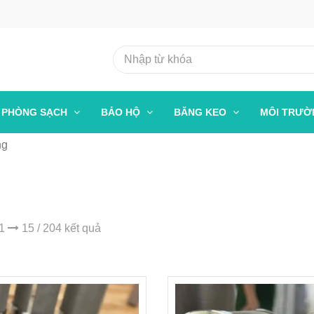
PHÒNG SẠCH
BẢO HỘ
BĂNG KEO
MÔI TRƯ
ng
 1
15 / 204 kết quả