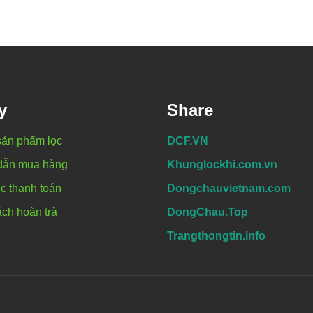
y
Share
sản phẩm lọc
DCF.VN
dẫn mua hàng
Khunglockhi.com.vn
c thanh toán
Dongchauvietnam.com
ch hoàn trả
DongChau.Top
Trangthongtin.info