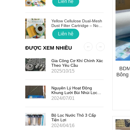
Liên hệ
 Quốc
Yellow Cellulose Dual-Mesh
Dust Filter Cartridge – No
Gasket
Liên hệ
ĐƯỢC XEM NHIỀU
ất Hạt
Gia Công Cơ Khí Chính Xác
7
Theo Yêu Cầu
BDM 
2025/10/15
Bông 
iểm Của
Nguyên Lý Hoạt Động
Khung Lưới Bùi Nhùi Lọc
Tách Hơi Dầu
2024/07/01
ản Quang
Bộ Lọc Nước Thô 3 Cấp
Tiện Lợi
2024/04/16