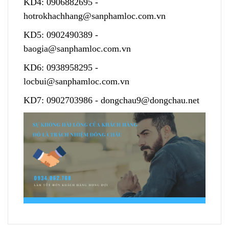
KD4:
0906882695
-
hotrokhachhang@sanphamloc.com.vn
KD5:
0902490389
-
baogia@sanphamloc.com.vn
KD6:
0938958295
-
locbui@sanphamloc.com.vn
KD7:
0902703986
-
dongchau9@dongchau.net