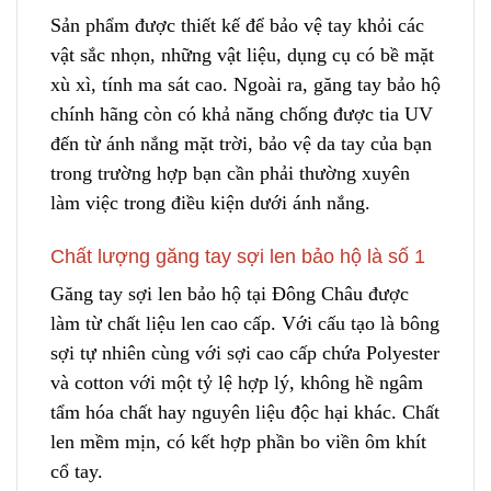
Sản phẩm được thiết kế để bảo vệ tay khỏi các
vật sắc nhọn, những vật liệu, dụng cụ có bề mặt
xù xì, tính ma sát cao. Ngoài ra, găng tay bảo hộ
chính hãng còn
c
ó khả năng chống được tia UV
đến từ ánh nắng mặt trời, bảo vệ da tay của bạn
trong trường hợp bạn cần phải thường xuyên
làm việc trong điều kiện dưới ánh nắ
n
g.
Chất lượng găng tay sợi len bảo hộ là số 1
Găng tay sợi len bảo hộ tại Đông Châu được
làm từ chất liệu len cao cấp. Với cấu tạo là bông
sợi tự nhiên cùng với sợi cao cấp chứa Polyester
và cotton với một tỷ lệ hợp lý, không hề ngâm
tẩm hóa chất h
a
y nguyên liệu độc hại khác. Chất
len mềm mịn, có kết hợp phần bo viền ôm k
h
ít
cổ tay.