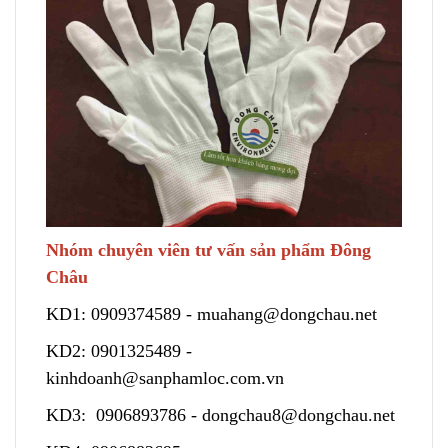
Nhóm chuyên viên tư vấn sản phẩm Đông
Châu
KD1:
0909374589
-
muahang@dongchau.net
KD2:
0901325489
-
kinhdoanh@sanphamloc.com.vn
KD3:
0906893786
-
dongchau8@dongchau.net