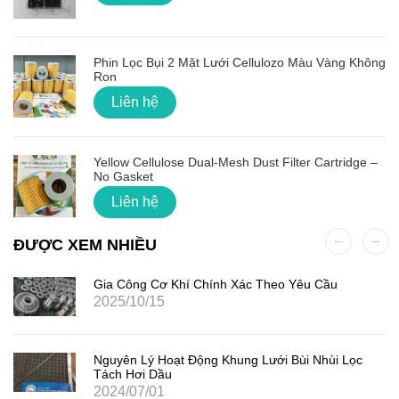
Phin Lọc Bụi 2 Mặt Lưới Cellulozo Màu Vàng Không
Ron
Liên hệ
Yellow Cellulose Dual-Mesh Dust Filter Cartridge –
No Gasket
Liên hệ
ĐƯỢC XEM NHIỀU
Gia Công Cơ Khí Chính Xác Theo Yêu Cầu
2025/10/15
Nguyên Lý Hoạt Động Khung Lưới Bùi Nhùi Lọc
Tách Hơi Dầu
2024/07/01