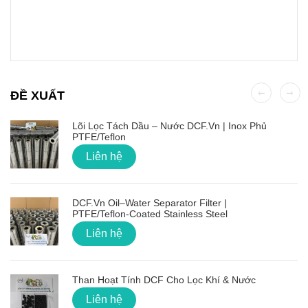
ĐỀ XUẤT
Lõi Lọc Tách Dầu – Nước DCF.vn | Inox Phủ
PTFE/Teflon
Liên hệ
DCF.vn Oil–Water Separator Filter |
PTFE/Teflon‑Coated Stainless Steel
Liên hệ
Than Hoạt Tính DCF Cho Lọc Khí & Nước
Liên hệ