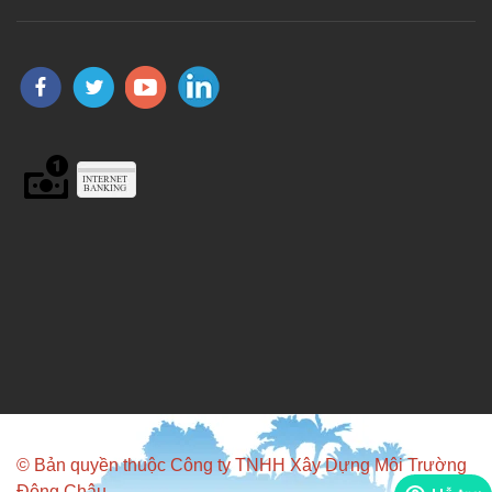
© Bản quyền thuộc Công ty TNHH Xây Dựng Môi Trường
Đông Châu