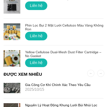
Liên hệ
Phin Lọc Bụi 2 Mặt Lưới Cellulozo Màu Vàng Không
Ron
Liên hệ
Yellow Cellulose Dual-Mesh Dust Filter Cartridge –
No Gasket
Liên hệ
ĐƯỢC XEM NHIỀU
Gia Công Cơ Khí Chính Xác Theo Yêu Cầu
2025/10/15
Nguyên Lý Hoạt Động Khung Lưới Bùi Nhùi Lọc