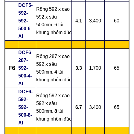
DCF5-
Rộng 592 x cao
592-
592 x sâu
592-
4.1
3.400
60
500mm, 6 túi,
500-6-
khung nhôm đúc
Al
DCF6-
Rộng 287 x cao
287-
592 x sâu
F6
592-
3.3
1.700
65
500mm,
4
túi,
500-4-
khung nhôm đúc
Al
DCF6-
Rộng 592 x cao
592-
592 x sâu
592-
6.7
3.400
65
500mm,
8
túi,
500-8-
khung nhôm đúc
Al