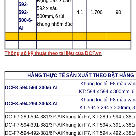
Rộng 592 x cao
592-
592 x sâu
592-
4.1
1.700
90
500mm, 6 túi,
500-6-
khung nhôm đúc
Al
Thông số kỹ thuật theo tài liệu của DCF.vn
HÀNG THỰC TẾ SẢN XUẤT THEO ĐẶT HÀNG
Khung lọc túi F8 màu vàn
DCF8-594-594-300/6-Al
KT: 594 x 594 x 300mm, 6 
Khung lọc túi F8 màu vàn
DCF8-594-294-300/3-Al
, KT: 594 x 294 x 300mm, 3 
DC-F7-289-594-381/3P-Al
Khung túi F7, KT 289 x 594 x 381m
DC-F7-594-391-381/3P-Al
Khung túi F7, KT 594 x 391 x 381m
DC-F7-594-492-381/6P-Al
Khung túi F7, KT 594 x 492 x 381m