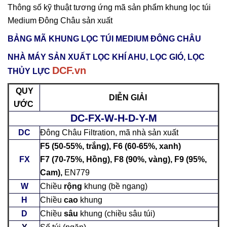
Thông số kỹ thuật tương ứng mã sản phẩm khung lọc túi
Medium Đông Châu sản xuất
BẢNG MÃ KHUNG LỌC TÚI MEDIUM ĐÔNG CHÂU
NHÀ MÁY SẢN XUẤT LỌC KHÍ AHU, LỌC GIÓ, LỌC
DCF.vn
THỦY LỰC
QUY
DIỄN GIẢI
ƯỚC
DC-FX-W-H-D-Y-M
DC
Đông Châu Filtration, mã nhà sản xuất
F5 (50-55%, trắng), F6 (60-65%, xanh)
FX
F7 (70-75%, Hồng), F8 (90%, vàng), F9 (95%,
Cam),
EN779
W
Chiều
rộng
khung (bề ngang)
H
Chiều
cao
khung
D
Chiều
sâu
khung (chiều sâu túi)