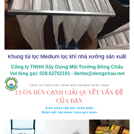
Khung túi lọc Medium lọc khí nhà xưởng sản xuất
Công ty TNHH Xây Dựng Môi Trường Đông Châu
Vui lòng gọi: 028.62702191 - lienhe@dongchau.net