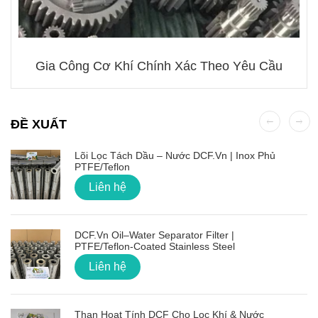
Gia Công Cơ Khí Chính Xác Theo Yêu Cầu
ĐỀ XUẤT
Lõi Lọc Tách Dầu – Nước DCF.vn | Inox Phủ
PTFE/Teflon
Liên hệ
DCF.vn Oil–Water Separator Filter |
PTFE/Teflon‑Coated Stainless Steel
Liên hệ
Than Hoạt Tính DCF Cho Lọc Khí & Nước