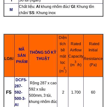
Y
Số túi (ngăn)
Chất liệu:
Al
khung nhôm đúc/
GI
: Khung tôn
M
chấn/
SS
: Khung inox
Diện
tích
Rated
Rated
MÃ
bề
Airflow
Initial
THÔNG SỐ KỸ
SẢN
mặt
Capacity
LOẠI
THUẬT
Resistance
PHẨM
3
lọc
(m
/h)
(Pa)
2
(m
)
DCF5-
Rộng 287 x cao
287-
592 x sâu
F5
592-
2
1.700
60
500mm, 3 túi,
500-3-
khung nhôm đúc
Al