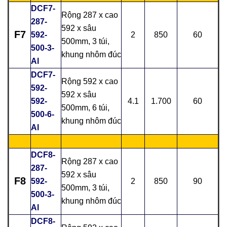
DCF7-
Rộng 287 x cao
287-
592 x sâu
F7
592-
2
850
60
500mm, 3 túi,
500-3-
khung nhôm đúc
Al
DCF7-
Rộng 592 x cao
592-
592 x sâu
592-
4.1
1.700
60
500mm, 6 túi,
500-6-
khung nhôm đúc
Al
DCF8-
Rộng 287 x cao
287-
592 x sâu
F8
592-
2
850
90
500mm, 3 túi,
500-3-
khung nhôm đúc
Al
DCF8-