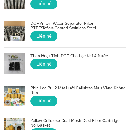
Liên hệ
DCF.vn Oil–Water Separator Filter |
PTFE/Teflon‑Coated Stainless Steel
Liên hệ
Than Hoạt Tính DCF Cho Lọc Khí & Nước
Liên hệ
Phin Lọc Bụi 2 Mặt Lưới Cellulozo Màu Vàng Không
Ron
Liên hệ
Yellow Cellulose Dual-Mesh Dust Filter Cartridge –
No Gasket