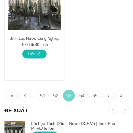
Bình Lọc Nước Công Nghiệp
100 Lõi 40 Inch
Liên hệ
...
51
52
53
54
55
ĐỀ XUẤT
Lõi Lọc Tách Dầu – Nước DCF.vn | Inox Phủ
PTFE/Teflon