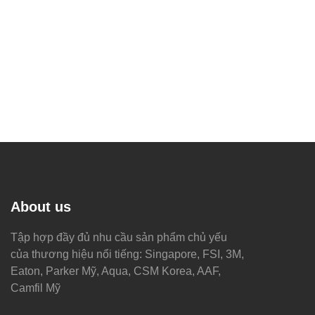
About us
Tập hợp đầy đủ nhu cầu sản phẩm chủ yếu
của thương hiệu nổi tiếng: Singapore, FSI, 3M,
Eaton, Parker Mỹ, Aqua, CSM Korea, AAF,
Camfil Mỹ