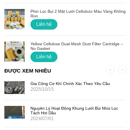
Phin Lọc Bụi 2 Mặt Lưới Cellulozo Màu Vàng Không
Ron
Liên hệ
Yellow Cellulose Dual-Mesh Dust Filter Cartridge –
No Gasket
Liên hệ
ĐƯỢC XEM NHIỀU
Gia Công Cơ Khí Chính Xác Theo Yêu Cầu
2025/10/15
Nguyên Lý Hoạt Động Khung Lưới Bùi Nhùi Lọc
Tách Hơi Dầu
2024/07/01