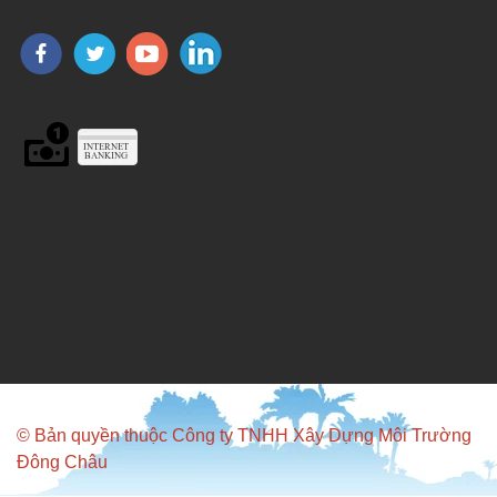
© Bản quyền thuộc Công ty TNHH Xây Dựng Môi Trường
Đông Châu