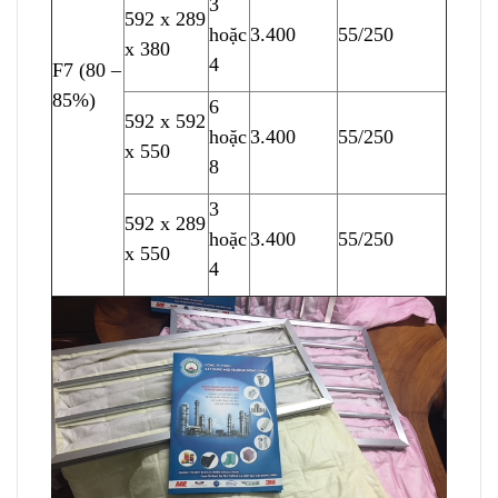
3
592 x
2
89
hoặc
3.400
55/250
x 380
4
F7 (80 –
85%)
6
592 x 592
hoặc
3.400
5
5
/250
x 550
8
3
592 x 289
hoặc
3.400
55/250
x 550
4