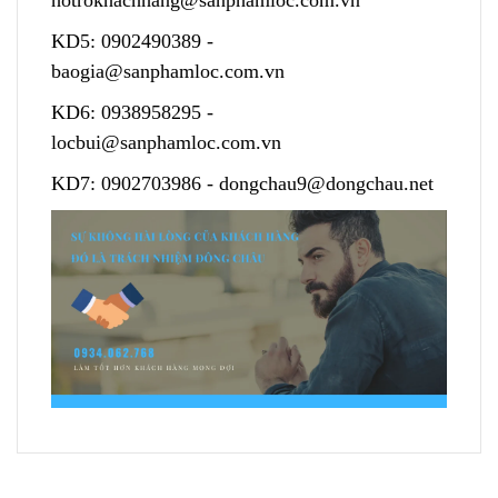
hotrokhachhang@sanphamloc.com.vn
KD5:
0902490389
-
baogia@sanphamloc.com.vn
KD6:
0938958295
-
locbui@sanphamloc.com.vn
KD7:
0902703986
-
dongchau9@dongchau.net