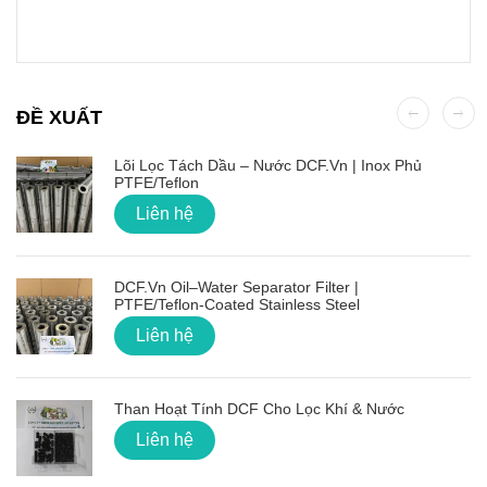
ĐỀ XUẤT
Lõi Lọc Tách Dầu – Nước DCF.vn | Inox Phủ
PTFE/Teflon
Liên hệ
DCF.vn Oil–Water Separator Filter |
PTFE/Teflon‑Coated Stainless Steel
Liên hệ
Than Hoạt Tính DCF Cho Lọc Khí & Nước
Liên hệ