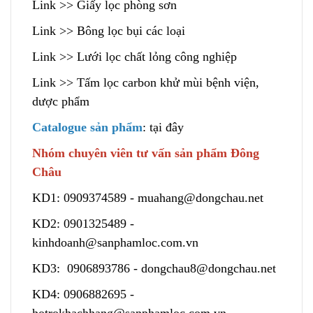
Link
>> Giấy lọc phòng sơn
Link
>> Bông lọc bụi các loại
Link
>> Lưới lọc chất lỏng công nghiệp
Link
>> Tấm lọc carbon khử mùi bệnh viện,
dược phẩm
Catalogue sản phẩm
:
tại đây
Nhóm chuyên viên tư vấn sản phẩm Đông
Châu
KD1:
0909374589
-
muahang@dongchau.net
KD2:
0901325489
-
kinhdoanh@sanphamloc.com.vn
KD3:
0906893786
-
dongchau8@dongchau.net
KD4:
0906882695
-