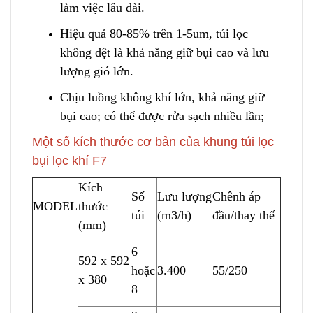
làm việc lâu dài.
Hiệu quả 80-85% trên 1-5um, túi lọc
không dệt là khả năng giữ bụi cao và lưu
lượng g
i
ó lớn.
Chịu luồng không khí lớn, khả năng giữ
bụi cao; có thể được rửa sạch nhiều lần;
Một số kích thước cơ bản của khung túi lọc
bụi lọc khí F7
Kích
Số
Lưu lượng
Chênh áp
MODEL
thước
túi
(m3/h)
đầu/thay thế
(mm)
6
592 x 592
h
o
ặc
3.400
55/250
x 380
8