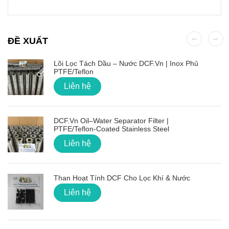
ĐỀ XUẤT
Lõi Lọc Tách Dầu – Nước DCF.vn | Inox Phủ
PTFE/Teflon
Liên hệ
DCF.vn Oil–Water Separator Filter |
PTFE/Teflon‑Coated Stainless Steel
Liên hệ
Than Hoạt Tính DCF Cho Lọc Khí & Nước
Liên hệ