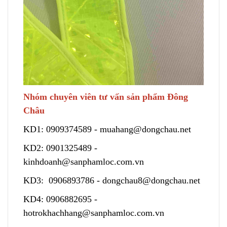
Nhóm chuyên viên tư vấn sản phẩm Đông
Châu
KD1:
0909374589
-
muahang@dongchau.net
KD2:
0901325489
-
kinhdoanh@sanphamloc.com.vn
KD3:
0906893786
-
dongchau8@dongchau.net
KD4:
0906882695
-
hotrokhachhang@sanphamloc.com.vn