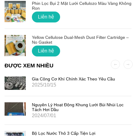
Phin Lọc Bụi 2 Mặt Lưới Cellulozo Màu Vàng Không
Ron
Liên hệ
Yellow Cellulose Dual-Mesh Dust Filter Cartridge –
No Gasket
Liên hệ
ĐƯỢC XEM NHIỀU
Gia Công Cơ Khí Chính Xác Theo Yêu Cầu
2025/10/15
Nguyên Lý Hoạt Động Khung Lưới Bùi Nhùi Lọc
Tách Hơi Dầu
2024/07/01
Bộ Lọc Nước Thô 3 Cấp Tiện Lợi