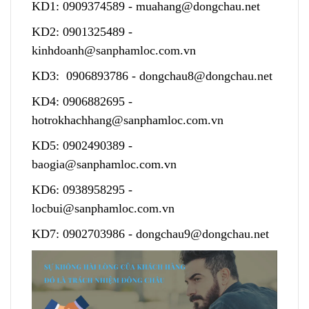
KD1:
0909374589
-
muahang@dongchau.net
KD2:
0901325489
-
kinhdoanh@sanphamloc.com.vn
KD3:
0906893786
-
dongchau8@dongchau.net
KD4:
0906882695
-
hotrokhachhang@sanphamloc.com.vn
KD5:
0902490389
-
baogia@sanphamloc.com.vn
KD6:
0938958295
-
locbui@sanphamloc.com.vn
KD7:
0902703986
-
dongchau9@dongchau.net