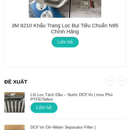
3M 8210 Khẩu Trang Lọc Bụi Tiêu Chuẩn N95
Chính Hãng
Liên hệ
ĐỀ XUẤT
Lõi Lọc Tách Dầu – Nước DCF.vn | Inox Phủ
PTFE/Teflon
Liên hệ
DCF.vn Oil–Water Separator Filter |