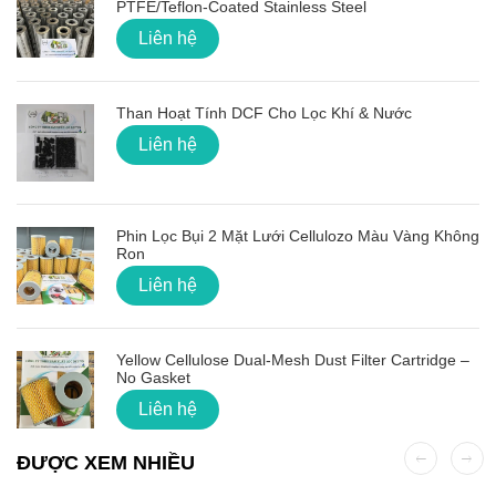
PTFE/Teflon‑Coated Stainless Steel
Liên hệ
Than Hoạt Tính DCF Cho Lọc Khí & Nước
Liên hệ
Phin Lọc Bụi 2 Mặt Lưới Cellulozo Màu Vàng Không
Ron
Liên hệ
Yellow Cellulose Dual-Mesh Dust Filter Cartridge –
No Gasket
Liên hệ
ĐƯỢC XEM NHIỀU