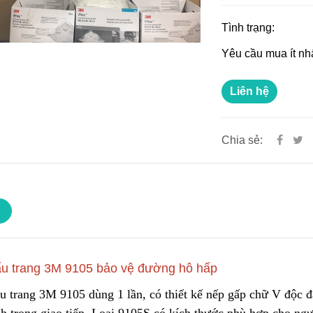
Tình trạng:
Yêu cầu mua ít nh
Liên hệ
Chia sẻ:
u trang 3M 9105 bảo vệ đường hô hấp
u trang 3M 9105 dù
n
g 1 lần, có thiết kế nếp gấp chữ V độc 