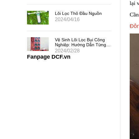
lại 
 Chất
uả
Lõi Lọc Thô Đầu Nguồn
Cần
2024/04/16
Đôn
 Khe
Vệ Sinh Lõi Lọc Bụi Công
i Thác
Nghiệp: Hướng Dẫn Từng
Bước
2024/02/28
Fanpage DCF.vn