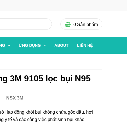
0
Sản phẩm
ỜNG
ỨNG DỤNG
ABOUT
LIÊN HỆ
ng 3M 9105 lọc bụi N95
NSX 3M
ời lao động khỏi bụi không chứa gốc dầu, hơi
ng y tế và các công việc phát sinh bụi khác