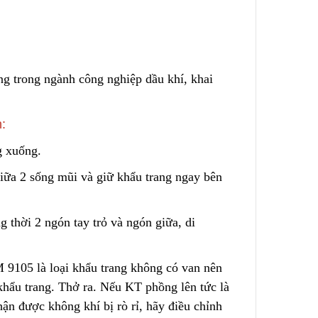
Lõi Lọc Inox Trung Quốc
Dual-Mesh
Cao Cấp
ge – No
Liên hệ
ng trong ngành cô
n
g nghiệp dầu khí, khai
:
Chính Xác
Công Nghệ Sản Xuất Hạt
g xuống.
Nhựa Lewatit S1567
2024/01/15
iữa 2 sống mũi và giữ khẩu trang ngay bên
ộng
Cấu Tạo Và Đặc Điểm Của
g thời 2 ngón tay trỏ và ngón giữa, di
ùi Lọc
Sợi Kẽm Chịu Lực
2023/12/11
M 9105 là loại khẩu trang không có van nên
3 Cấp
Cấu Tạo Decal Phản Quang
 khẩu trang. Thở ra. Nếu KT phồng lên tức là
2023/12/11
ận được không khí bị rò rỉ, hãy điều chỉnh