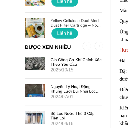
Tiê
Liên hệ
Màu
 Quốc
Yellow Cellulose Dual-Mesh
Quy
Dust Filter Cartridge – No
Gasket
Ứng
Liên hệ
khoá
ĐƯỢC XEM NHIỀU
Hướ
ất Hạt
Gia Công Cơ Khí Chính Xác
Đặt
7
Theo Yêu Cầu
2025/10/15
Đặt 
dướ
iểm Của
Nguyên Lý Hoạt Động
Điề
Khung Lưới Bùi Nhùi Lọc
Tách Hơi Dầu
2024/07/01
chuy
Kiể
ản Quang
Bộ Lọc Nước Thô 3 Cấp
bạn 
Tiện Lợi
khẩ
2024/04/16