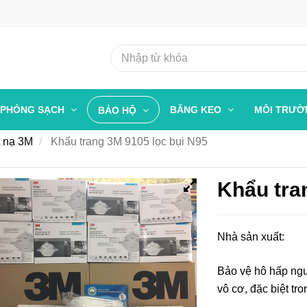
PHÒNG SẠCH
BĂNG KEO
MÔI TRƯ
BẢO HỘ
t nạ 3M
Khẩu trang 3M 9105 lọc bụi N95
Khẩu tra
Nhà sản xuất:
Bảo vệ hô hấp ngư
vô cơ, đặc biệt tro