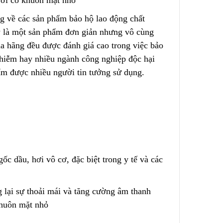
ười có khuôn mặt nhỏ
ng về các sản phẩm bảo hộ lao động chất
y là một sản phẩm đơn giản nhưng vô cùng
 – Nước
Túi Lọc Bụi Acrylic OD Lỗ
200 Dài 500mm
ủa hãng đều được đánh giá cao trong việc bảo
Liên hệ
nhiễm hay nhiều ngành công nghiệp độc hại
ẩm được nhiều người tin tưởng sử dụng.
Hộp Lọc Giấy Carton Sóng
Liên hệ
ed
Giấy Cellulose Vàng Lõi Lọc
CF Cho
Bụi Đáy Bằng
c dầu, hơi vô cơ, đặc biệt trong y tế và các
Liên hệ
 lại sự thoải mái và tăng cường âm thanh
Lõi Lọc Bụi Pe Kết Nối Ren
 Lưới
Trong
khuôn mặt nhỏ
ng Không
Liên hệ