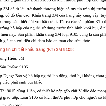
nh trong giao tiếp. Loại 9105S có kích thước phù hợp cho ng
 3M đã từ lâu trở thành thương hiệu có tuy tín t
r
ên thị trườ
ng, có độ bền cao. Khẩu trang 3M của hãng này cũng vậy, tu
Túi Lọc Bụi Acrylic OD Lỗ
Lõi Lọc Tách Dầu
200 Dài 500mm
DCF.vn | Inox Phủ
 trọng cần thiết đối với bất cứ ai. Tất cả các sản phẩm KT c
PTFE/Teflon
Liên hệ
Liên hệ
đường hô hấp của người sử dụng trước tình hình khói bụi, ô 
 hiện nay. Sản p
h
ẩm khẩu trang 3M loại 9105 cũng là sản ph
h giá cao với tiêu chí đảm bảo an toàn cho sức khỏe.
Hộp Lọc Giấy Carton Sóng
DCF.vn Oil–Water
Separator Filter |
ng tin chi tiết khẩu trang (KT) 3M 9105:
Liên hệ
PTFE/Teflon‑Coat
Liên hệ
Stainless Steel
ơng Hiệu: 3M
Giấy Cellulose Vàng Lõi Lọc
Sản Phẩm: 9105
Bụi Đáy Bằng
Than Hoạt Tính D
Lọc Khí & Nước
g Dụng: Bảo vệ hô hấp ngườ
i
lao động khỏi bụi không chứa gố
Liên hệ
Liên hệ
 việc phát sinh bụi khác
Tả: 9015 dùng 1 lần, có thiết kế nếp gấp chữ V độc đáo mang
Lõi Lọc Bụi Pe Kết Nối Ren
Trong
Phin Lọc Bụi 2 Mặt
g g
i
ao tiếp. Loại 9105 có kích thước phù hợp cho người có 
Cellulozo Màu Và
Liên hệ
Ron