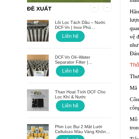
tha
ĐỀ XUẤT
Hãng
lượ
 OD Lỗ
Lõi Lọc Tách Dầu – Nước
DCF.vn | Inox Phủ
quan
PTFE/Teflon
Liên hệ
vệ 
như
Đán
on Sóng
DCF.vn Oil–Water
Separator Filter |
Thô
PTFE/Teflon‑Coated
Liên hệ
Stainless Steel
Thư
g Lõi Lọc
Mã 
Than Hoạt Tính DCF Cho
Lọc Khí & Nước
Côn
Liên hệ
công
Mô 
 Nối Ren
Phin Lọc Bụi 2 Mặt Lưới
tron
Cellulozo Màu Vàng Không
Ron