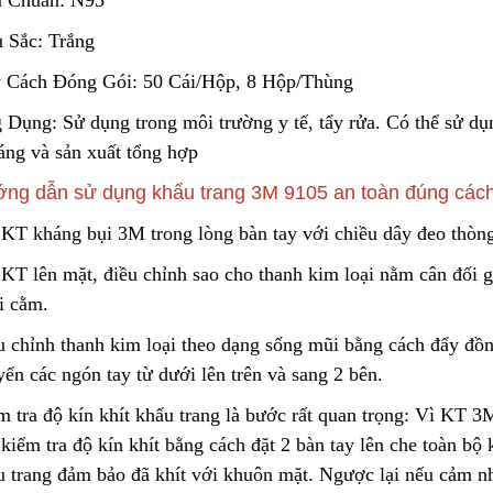
u Chuẩn: N95
Liên hệ
 Sắc: Trắng
Lõi Lọc Inox Trung Quốc
Cao Cấp
Yellow Cellulose 
 Cách Đóng Gói: 50 Cái/Hộp, 8 Hộp/Thùng
Dust Filter Cartrid
Liên hệ
Gasket
 Dụng: Sử dụng trong môi trường y tế
,
tẩy rửa. Có thể sử dụ
Liên hệ
ng và sản xuất tổng hợp
ng dẫn sử dụng khẩu trang 3M 9105 an toàn đúng cách
Công Nghệ Sản Xuất Hạt
Gia Công Cơ Khí 
 KT kháng bụi 3M trong lòng bàn tay với chiều dây đeo thòn
Nhựa Lewatit S1567
Theo Yêu Cầu
2024/01/15
2025/10/15
KT lên mặt, điều chỉnh sao cho t
h
anh kim loại nằm cân đối g
i cằm.
Cấu Tạo Và Đặc Điểm Của
Nguyên Lý Hoạt Đ
u chỉnh thanh kim l
o
ại theo dạng sống mũi bằng cách đẩy đồn
Sợi Kẽm Chịu Lực
Khung Lưới Bùi Nh
Tách Hơi Dầu
2023/12/11
2024/07/01
ển các ngón tay từ dưới lên trên và sang 2 bên.
m tra độ kín khít khẩu trang là bước rất quan trọng: Vì KT 3
Cấu Tạo Decal Phản Quang
Bộ Lọc Nước Thô 
kiểm tra độ kín khít bằng cách đặt 2 bàn tay lên che toàn bộ
Tiện Lợi
2023/12/11
u trang đảm
b
ảo đã khít với khuôn mặt. Ngược lại nếu cảm nh
2024/04/16