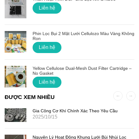
Liên hệ
Phin Lọc Bụi 2 Mặt Lưới Cellulozo Màu Vàng Không
Ron
Liên hệ
Yellow Cellulose Dual-Mesh Dust Filter Cartridge –
No Gasket
Liên hệ
ĐƯỢC XEM NHIỀU
Gia Công Cơ Khí Chính Xác Theo Yêu Cầu
2025/10/15
Nguyên Lý Hoạt Động Khung Lưới Bùi Nhùi Lọc