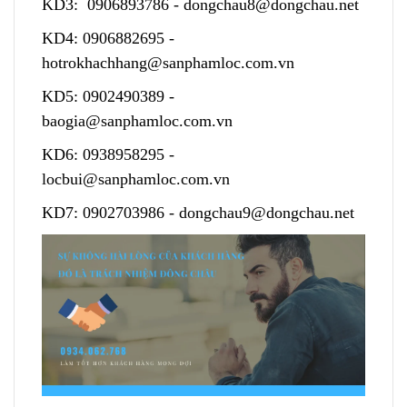
KD3:
0906893786
-
dongchau8@dongchau.net
KD4:
0906882695
-
hotrokhachhang@sanphamloc.com.vn
KD5:
0902490389
-
baogia@sanphamloc.com.vn
KD6:
0938958295
-
locbui@sanphamloc.com.vn
KD7:
0902703986
-
dongchau9@dongchau.net