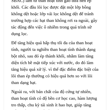
SBAC) là
m
từ than hoạt tinh gáo dừa nén ép
khối. Các đầu lõi lọc được đặt một lớp bông
không dệt hoặc lớp vải lọc không dệt để tránh
trường hợp các hạt than không rơi ra ngoài, gây
tác động đến việc ô nhiễm trong quá trình sử
dụng lọc.
Để tăng hiệu quả hấp thụ tối đa của than hoạt
tính, người ta nghiền than hoạt tính thành dạng
bột nhỏ, sau đó ép thành khối, nhằm làm tăng
diện tích bề mặt tiếp xúc với nước, do đó làm
tăng hiệu quả
x
ử lý. vì thể đặc điểm đặc biệt của
lõi than ép thường có hiệu quả hơn so với lõi
than dạng hạt.
Ngoài ra, với bản chất của độ cứng tự nhiên,
than hoạt tính
c
ó độ bền cơ học cao, hàm lượng
tro thấp, chu kỳ tái sinh ít hao hụt, giúp tăng