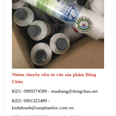
Nhóm chuyên viên tư vấn sản phẩm Đông
Châu
KD1:
0909374589
-
muahang@dongchau.net
KD2:
0901325489
-
kinhdoanh@sanphamloc.com.vn