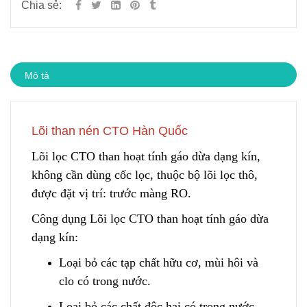
Chia sẻ:
Mô tả
Lõi than nén CTO Hàn Quốc
Lõi lọc CTO than hoạt tính gáo dừa dạ
n
g kín,
không cần dùng cốc lọc, thuộc bộ lõi lọc thô,
được đặt vị trí: trước màng RO.
Công dụng Lõi lọc CTO than hoạt tính gáo dừa
dạng kín:
Loại bỏ các tạp chất hữu cơ, mùi hôi và
clo có trong nước.
Loại bỏ các chất độc hại có trong nước