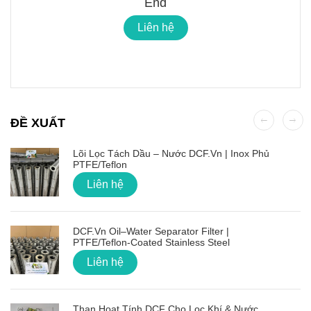
End
Liên hệ
ĐỀ XUẤT
Lõi Lọc Tách Dầu – Nước DCF.vn | Inox Phủ
PTFE/Teflon
Liên hệ
DCF.vn Oil–Water Separator Filter |
PTFE/Teflon‑Coated Stainless Steel
Liên hệ
Than Hoạt Tính DCF Cho Lọc Khí & Nước