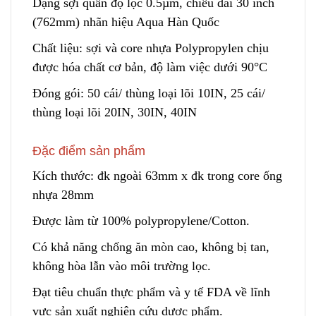
Dạng sợi quấn độ lọc 0.5µm, chiều dài 30 inch
(762mm) nhãn hiệu Aqua Hàn Quốc
Chất liệu: sợi và core
n
hựa Polypropylen chịu
được hóa chất cơ bản, độ làm việc dưới 90°C
Đóng gói: 50 cái/ thùng loại lõi 10IN, 25 cái/
thùng loạ
i
lõi 20IN, 30IN, 40IN
Đặc điểm sản phẩm
Kích thước: đk ngoài 63mm x đk
t
rong core ống
nhựa 28mm
Được làm từ 100% polypropylene/Cotton.
Có khả năng chống ăn mòn cao
,
không bị tan,
không hòa lẫn vào môi trường lọc.
Đạt tiêu chuẩn thực phẩm và y tế FDA về lĩnh
vực sản xuất nghiên cứu dược phẩm.