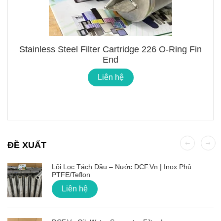
Stainless Steel Filter Cartridge 226 O-Ring Fin
End
Liên hệ
ĐỀ XUẤT
Lõi Lọc Tách Dầu – Nước DCF.vn | Inox Phủ
PTFE/Teflon
Liên hệ