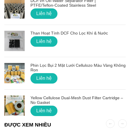
DCF.vn Oil–Water Separator Filter |
PTFE/Teflon‑Coated Stainless Steel
Liên hệ
Than Hoạt Tính DCF Cho Lọc Khí & Nước
Liên hệ
Phin Lọc Bụi 2 Mặt Lưới Cellulozo Màu Vàng Không
Ron
Liên hệ
Yellow Cellulose Dual-Mesh Dust Filter Cartridge –
No Gasket
Liên hệ
ĐƯỢC XEM NHIỀU