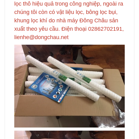
lọc thô hiệu quả trong công nghiệp, ngoài ra
chúng tôi còn có vật liệu lọc, bông lọc bụi,
khung lọc khí do nhà máy Đông Châu sản
xuất theo yêu cầu. Điện thoại 02862702191,
lienhe@dongchau.net