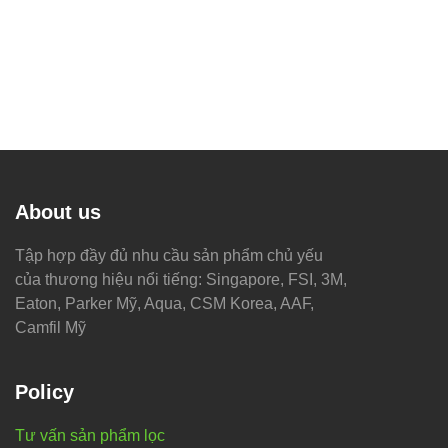
About us
Tập hợp đầy đủ nhu cầu sản phẩm chủ yếu
của thương hiệu nổi tiếng: Singapore, FSI, 3M,
Eaton, Parker Mỹ, Aqua, CSM Korea, AAF,
Camfil Mỹ
Policy
Tư vấn sản phẩm lọc