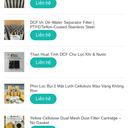
Liên hệ
DCF.vn Oil–Water Separator Filter |
PTFE/Teflon‑Coated Stainless Steel
Liên hệ
Than Hoạt Tính DCF Cho Lọc Khí & Nước
Liên hệ
Phin Lọc Bụi 2 Mặt Lưới Cellulozo Màu Vàng Không
Ron
Liên hệ
Yellow Cellulose Dual-Mesh Dust Filter Cartridge –
No Gasket