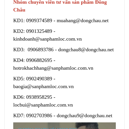
Nhóm chuyên viên tư vấn sản phẩm Đông
Châu
KD1:
0909374589
-
muahang@dongchau.net
KD2:
0901325489
-
kinhdoanh@sanphamloc.com.vn
KD3:
0906893786
-
dongchau8@dongchau.net
KD4:
0906882695
-
hotrokhachhang@sanphamloc.com.vn
KD5:
0902490389
-
baogia@sanphamloc.com.vn
KD6:
0938958295
-
locbui@sanphamloc.com.vn
KD7:
0902703986
-
dongchau9@dongchau.net