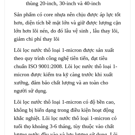
thùng 20-inch, 30-inch và 40-inch
Sản phẩm có core nhựa nên chịu được áp lực tốt
hơn
,
diện tích bề mặt lớn và giữ được lượng cặn
lớn hơn lõi nén, do đó lâu vệ sinh , lâu thay lõi,
giảm chi phí thay lõi
Lõi lọc nước thô loại 1-micron được sản xuất
theo quy trình công nghệ tiên tiến, đạt tiêu
ch
u
ẩn ISO 9001:2008. Lõi lọc nước thô loại 1-
micron được kiểm tra kỹ càng trước khi xuất
xưởng, đảm bảo chất lượng và an toàn cho
người sử dụng.
Lõi lọc nước thô loại 1-micron có độ bền cao,
không
b
ị biến dạng trong điều kiện hoạt động
khắc nghiệt. Lõi lọc nước thô loại 1-micron có
tuổi thọ khoảng 3-6 tháng, tùy thuộc vào chất
lượng nước đầu vào và lưu lượng sử dụ
n
g. Lõi