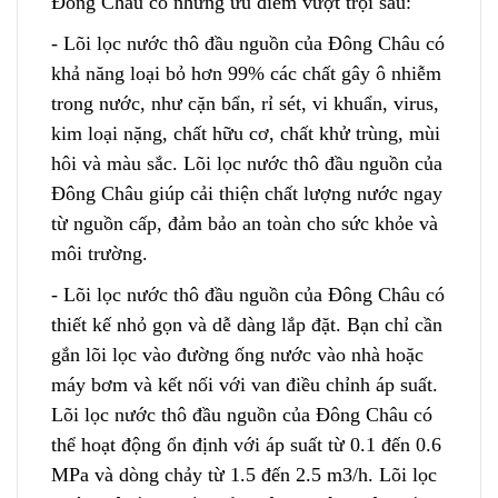
Đông Châu có những ưu điểm vượt trội sau:
- Lõi lọc nước thô đầu nguồn của Đông Châu có
khả năng loại bỏ hơn 99% các ch
ấ
t gây ô nhiễm
trong nước, như cặn bẩn, rỉ sét, vi khuẩn, virus,
kim loại nặng, chất hữu cơ, chất khử trùng, mùi
hôi và màu sắc. Lõi lọc nước thô đầu nguồn của
Đông Châu giúp cải thiện chất lượng nước ngay
từ nguồn cấp, đ
ả
m bảo an toàn cho sức khỏe và
môi trường.
- Lõi lọc nước thô đầu nguồn của Đông Châu có
th
i
ết kế nhỏ gọn và dễ dàng lắp đặt. Bạn chỉ cần
gắn lõi lọc v
à
o đường ống nước vào nhà hoặc
máy bơm và kết nối với van điều chỉnh áp suất.
Lõi lọc nước thô đầu nguồn của Đông Châu có
thể hoạt động ổn định với áp suất từ 0.1 đến 0.6
MPa và dòng chảy từ 1.5 đến 2.5 m3/h. Lõi lọc