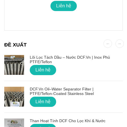
Liên hệ
ĐỀ XUẤT
Lõi Lọc Tách Dầu – Nước DCF.vn | Inox Phủ
PTFE/Teflon
Liên hệ
DCF.vn Oil–Water Separator Filter |
PTFE/Teflon‑Coated Stainless Steel
Liên hệ
Than Hoạt Tính DCF Cho Lọc Khí & Nước