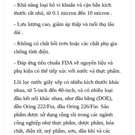
- Khả năng loại bỏ vi khuẩn và cặn bẩn kích
thước r
ấ
t nhỏ, từ 0.1 micron đến 10 micron .
- Lưu lượng cao, giảm áp thấp và tuổi thọ l
â
u
dài .
- Không có chất bôi trơn hoặc các chất phụ gia
chống tĩnh điện.
- Đáp ứng tiêu chuẩn FDA về nguyên liệu và
phụ kiện có thể tiếp xúc v
ớ
i nước và thực phẩm.
Lõi lọc nước giấy xếp có nhiều kích thước khác
nhau, từ 5-inch đến 40-inch, và có nhiều loại
đ
ầ
u kết nối khác nhau, như đầu bằng (DOE),
đầu Oring 222/Fin, đầu Oring 226/Fin. Sản
phẩm được sử d
ụ
ng rộng rãi trong các ngành
công nghiệp như thực phẩm, dược phẩm, hóa
chất, điện tử, mỹ phẩm, sơn, dầu khí và các