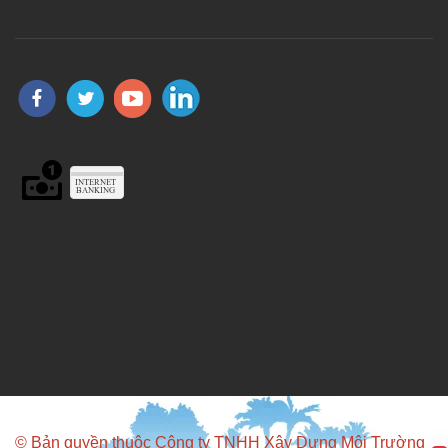
© Bản quyền thuộc Công ty TNHH Xây Dựng Môi Trường