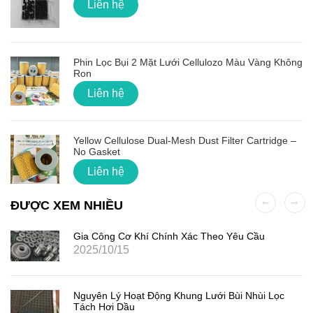
Liên hệ
Phin Lọc Bụi 2 Mặt Lưới Cellulozo Màu Vàng Không
Ron
Liên hệ
Yellow Cellulose Dual-Mesh Dust Filter Cartridge –
No Gasket
Liên hệ
ĐƯỢC XEM NHIỀU
Gia Công Cơ Khí Chính Xác Theo Yêu Cầu
2025/10/15
Nguyên Lý Hoạt Động Khung Lưới Bùi Nhùi Lọc
Tách Hơi Dầu