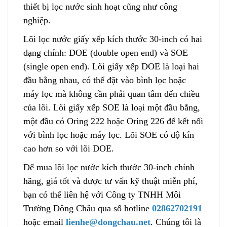
thiết bị lọc nước sinh hoạt cũng như công
nghiệp.
Lõi lọc nước giấy xếp kích thước 30-inch có hai
dạng chính: DOE (double open end) và SOE
(single open end). Lõi giấy xếp DOE là loại hai
đầu bằng nhau, có thể đặt vào bình lọc hoặc
máy lọc mà không cần p
h
ải quan tâm đến chiều
của lõi. Lõi giấy xếp SOE là loại một đầu bằng,
một đầu có Oring 222 hoặc Oring 226 để kết nối
với bình lọc hoặc máy lọc. Lõi SOE có độ kín
cao hơn
s
o với lõi DOE.
Để mua lõi lọc nước kích thước 30-inch chính
hãng, giá tốt và được tư vấn kỹ thuật miễn phí,
bạn có thể liên hệ với Công ty TNHH Môi
Trường Đông Châu qua số hotline
02862702191
hoặc email
lienhe@dongchau.net
. Chúng tôi l
à