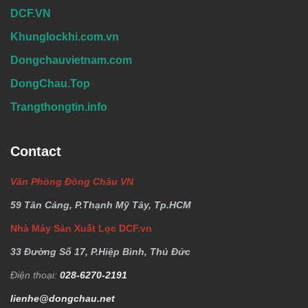
DCF.VN
Khunglockhi.com.vn
Dongchauvietnam.com
DongChau.Top
Trangthongtin.info
Contact
Văn Phòng Đông Châu VN
59 Tân Cảng, P.Thạnh Mỹ Tây, Tp.HCM
Nhà Máy Sản Xuất Lọc DCF.vn
33 Đường Số 17, P.Hiệp Bình, Thủ Đức
Điện thoại:
028-6270-2191
lienhe@dongchau.net