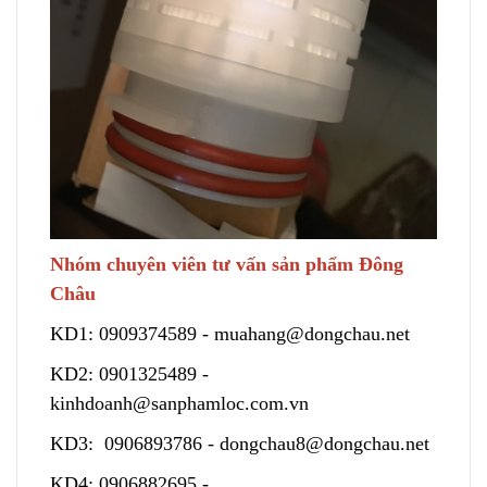
Nhóm chuyên viên tư vấn sản phẩm Đông
Châu
KD1:
0909374589
-
muahang@dongchau.net
KD2:
0901325489
-
kinhdoanh@sanphamloc.com.vn
KD3:
0906893786
-
dongchau8@dongchau.net
KD4:
0906882695
-