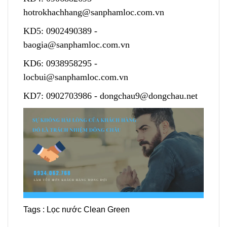
hotrokhachhang@sanphamloc.com.vn
KD5:
0902490389
-
baogia@sanphamloc.com.vn
KD6:
0938958295
-
locbui@sanphamloc.com.vn
KD7:
0902703986
-
dongchau9@dongchau.net
Tags :
Lọc nước Clean Green