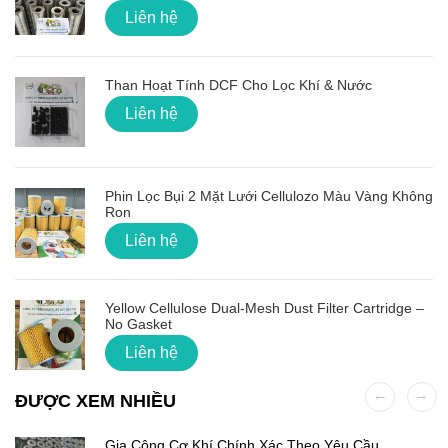
Liên hệ
Than Hoạt Tính DCF Cho Lọc Khí & Nước
Liên hệ
Phin Lọc Bụi 2 Mặt Lưới Cellulozo Màu Vàng Không
Ron
Liên hệ
Yellow Cellulose Dual-Mesh Dust Filter Cartridge –
No Gasket
Liên hệ
ĐƯỢC XEM NHIỀU
Gia Công Cơ Khí Chính Xác Theo Yêu Cầu