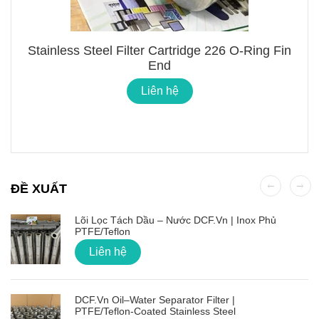
Stainless Steel Filter Cartridge 226 O-Ring Fin
End
Liên hệ
ĐỀ XUẤT
Lõi Lọc Tách Dầu – Nước DCF.vn | Inox Phủ
PTFE/Teflon
Liên hệ
DCF.vn Oil–Water Separator Filter |
PTFE/Teflon‑Coated Stainless Steel