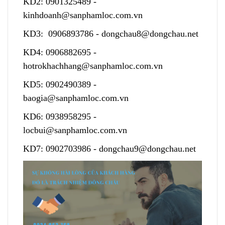
KD2:
0901325489
-
kinhdoanh@sanphamloc.com.vn
KD3:
0906893786
-
dongchau8@dongchau.net
KD4:
0906882695
-
hotrokhachhang@sanphamloc.com.vn
KD5:
0902490389
-
baogia@sanphamloc.com.vn
KD6:
0938958295
-
locbui@sanphamloc.com.vn
KD7:
0902703986
-
dongchau9@dongchau.net