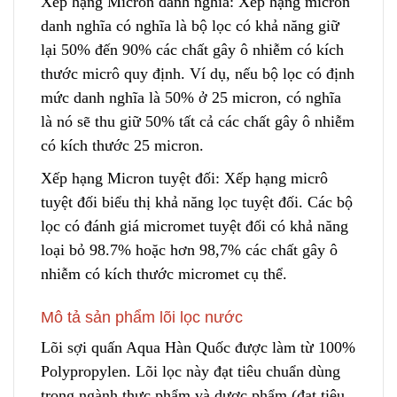
Xếp hạng Micron danh nghĩa: Xếp hạng micron
danh nghĩa có nghĩa là bộ lọc có khả năng giữ
lại 50% đến 90% các chất gây ô nhiễm có kích
thước micrô quy định. Ví dụ, nế
u
bộ lọc có định
mức danh nghĩa là 50% ở 25 micron, có nghĩa
là nó sẽ thu giữ 50% tất cả các chất gây ô nhiễm
có kích thước 25 micron.
Xếp hạng Micron tuyệt đối: Xếp hạng micrô
tuyệt đối biểu thị khả năng lọc tuyệt đối. Các bộ
lọc có đánh giá micromet tuyệt đối có khả năng
loại bỏ 98.7% hoặc hơn 98,7% các chất gâ
y
ô
nhiễm có kích thước micromet cụ thể.
Mô tả sản phẩm lõi lọc nước
Lõi sợi quấn Aqua Hàn Quốc đ
ư
ợc làm từ 100%
Polypropylen. Lõi lọc này đạt tiêu chuẩn dùng
trong ngành thực phẩm và dược phẩm (đạt tiêu