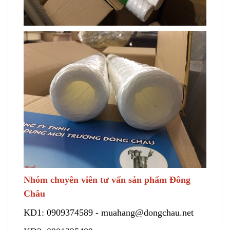
Nhóm chuyên viên tư vấn sản phẩm Đông
Châu
KD1:
0909374589
-
muahang@dongchau.net