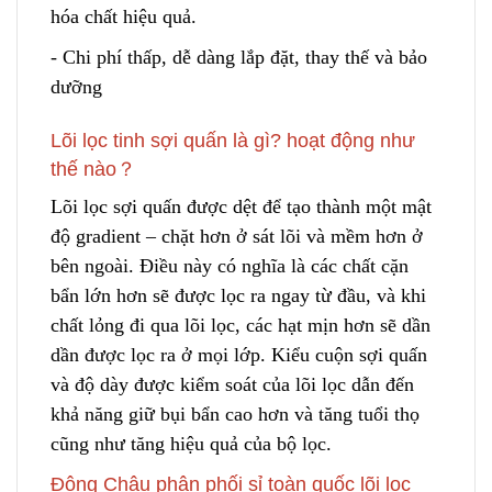
hóa chất hiệu quả.
- Chi phí thấp, dễ dàng lắp đặt, thay thế và bảo
dưỡng
Lõi lọc tinh sợi quấn là gì? hoạt động như
thế nào？
Lõi lọc sợi quấn được dệt để tạo thành một mật
độ gradient – chặt hơn ở sát lõi và mềm hơn ở
bên ngoài. Điều này có nghĩa là các chất cặn
bẩn lớn hơn sẽ được lọc r
a
ngay từ đầu, và khi
chất lỏng đi qua lõi lọc, các hạt mịn hơn sẽ dần
dần được lọc ra ở mọi lớp. Kiểu cuộn sợi quấn
và độ dày được kiểm soát của lõi lọc dẫn đến
khả năng giữ bụi bẩn c
a
o hơn và tăng tuổi thọ
cũng như tăng hiệu quả củ
a
bộ lọc.
Đông Châu phân phối sỉ toàn quốc lõi lọc