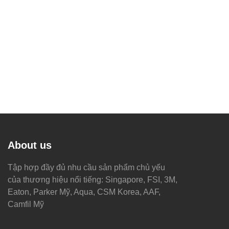
About us
Tập hợp đầy đủ nhu cầu sản phẩm chủ yếu
của thương hiệu nổi tiếng: Singapore, FSI, 3M,
Eaton, Parker Mỹ, Aqua, CSM Korea, AAF,
Camfil Mỹ