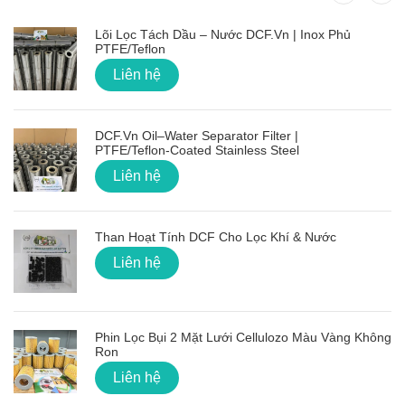
Lõi Lọc Tách Dầu – Nước DCF.vn | Inox Phủ
PTFE/Teflon
Liên hệ
DCF.vn Oil–Water Separator Filter |
PTFE/Teflon‑Coated Stainless Steel
Liên hệ
Than Hoạt Tính DCF Cho Lọc Khí & Nước
Liên hệ
Phin Lọc Bụi 2 Mặt Lưới Cellulozo Màu Vàng Không
Ron
Liên hệ