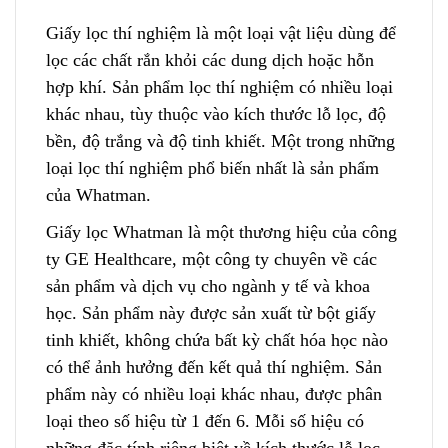
Giấy lọc thí nghiệm là một loại vật liệu dùng để
lọc các chất rắn khỏi các dung dịch hoặc hỗn
hợp khí
.
Sản phẩm lọc thí nghiệm có nhiều loại
khác nhau, tùy thuộc vào kích t
h
ước lỗ lọc, độ
bền, độ trắng và độ tinh khiết. Một trong những
loại lọc thí nghiệm phổ biến nhất là sản phẩm
của Whatman.
Giấy lọc Whatman là một thương hiệu của công
ty GE Healthcare, một công ty chuyên về các
sản phẩm
v
à dịch vụ cho ngành y tế và khoa
học. Sản phẩm này được sản xuất
t
ừ bột giấy
tinh khiết, không chứa bất kỳ chất hóa học nào
có thể ảnh hưởng đến kết quả thí nghiệm. Sản
phẩm này có nhiều loại khác nhau, được phân
lo
ạ
i theo số hiệu từ 1 đến 6. Mỗi số hiệu có
những đặc tính riêng biệt về kích thước lỗ lọc,