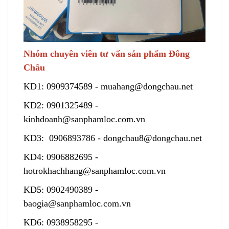
Nhóm chuyên viên tư vấn sản phẩm Đông
Châu
KD1:
0909374589
-
muahang@dongchau.net
KD2:
0901325489
-
kinhdoanh@sanphamloc.com.vn
KD3:
0906893786
-
dongchau8@dongchau.net
KD4:
0906882695
-
hotrokhachhang@sanphamloc.com.vn
KD5:
0902490389
-
baogia@sanphamloc.com.vn
KD6:
0938958295
-