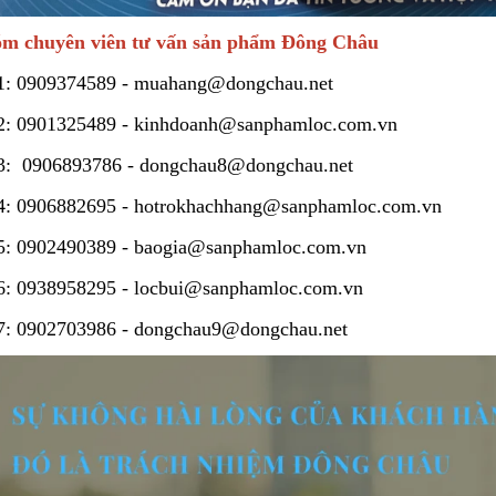
m chuyên viên tư vấn sản phẩm Đông Châu
1:
0909374589
-
muahang@dongchau.net
2:
0901325489
-
kinhdoanh@sanphamloc.com.vn
3:
0906893786
-
dongchau8@dongchau.net
4:
0906882695
-
hotrokhachhang@sanphamloc.com.vn
5:
0902490389
-
baogia@sanphamloc.com.vn
6:
0938958295
-
locbui@sanphamloc.com.vn
7:
0902703986
-
dongchau9@dongchau.net