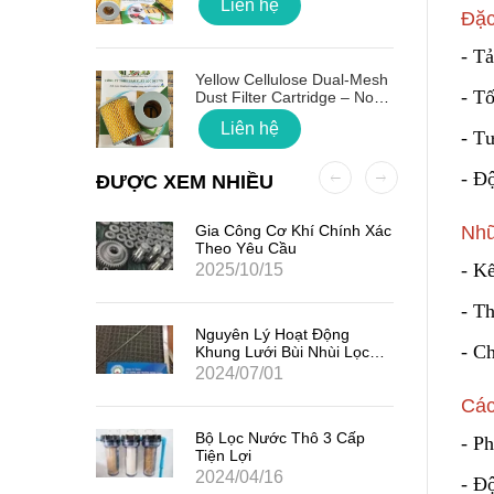
Liên hệ
Đặc
- Tả
 Quốc
Yellow Cellulose Dual-Mesh
- T
Dust Filter Cartridge – No
Gasket
Liên hệ
- T
- Độ
ĐƯỢC XEM NHIỀU
ất Hạt
Gia Công Cơ Khí Chính Xác
Nhữ
7
Theo Yêu Cầu
- K
2025/10/15
- Th
iểm Của
Nguyên Lý Hoạt Động
- C
Khung Lưới Bùi Nhùi Lọc
Tách Hơi Dầu
2024/07/01
Các
ản Quang
Bộ Lọc Nước Thô 3 Cấp
- Ph
Tiện Lợi
2024/04/16
- Độ