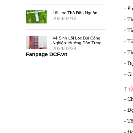
- Ph
 Chất
uả
Lõi Lọc Thô Đầu Nguồn
2024/04/16
- Th
- T
 Khe
Vệ Sinh Lõi Lọc Bụi Công
i Thác
- T
Nghiệp: Hướng Dẫn Từng
Bước
2024/02/28
- Th
Fanpage DCF.vn
- Dự
- G
Thô
- Ch
- Độ
- T
- Đ