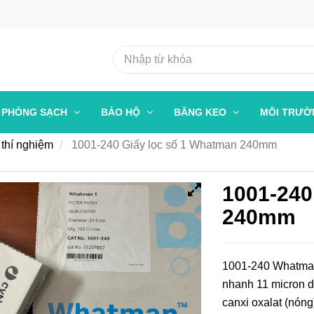
PHÒNG SẠCH
BẢO HỘ
BĂNG KEO
MÔI TRƯ
 thí nghiệm
1001-240 Giấy lọc số 1 Whatman 240mm
1001-240
240mm
1001-240 Whatman l
nhanh 11 micron dù
canxi oxalat (nóng