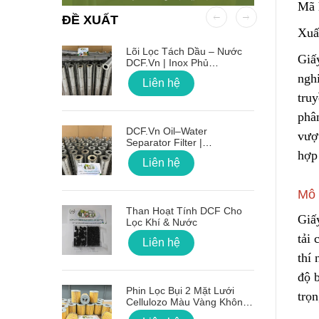
Mã 
ĐỀ XUẤT
Xuấ
 OD Lỗ
Lõi Lọc Tách Dầu – Nước
Giấ
DCF.vn | Inox Phủ
PTFE/Teflon
nghi
Liên hệ
tru
phâ
on Sóng
DCF.vn Oil–Water
vượ
Separator Filter |
PTFE/Teflon‑Coated
hợp
Liên hệ
Stainless Steel
Mô 
g Lõi Lọc
Than Hoạt Tính DCF Cho
Giấ
Lọc Khí & Nước
t
ải 
Liên hệ
thí 
độ 
 Nối Ren
Phin Lọc Bụi 2 Mặt Lưới
trọn
Cellulozo Màu Vàng Không
Ron