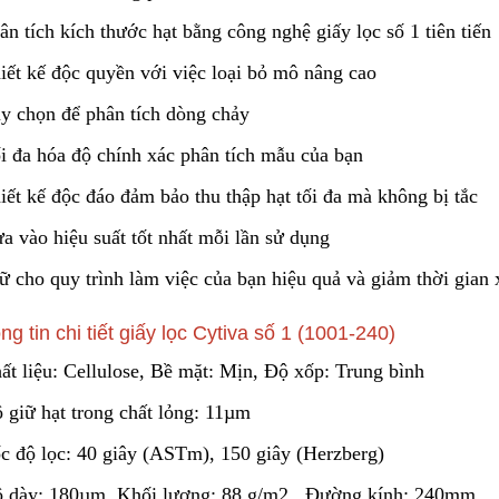
ân tích kích thước hạt bằng công nghệ giấy lọc số 1 tiên tiến
Cách Sử Dụng Hóa Chất
Tẩy Rỉ Sét Hiệu Quả
Lõi Lọc Thô Đầu 
2023/12/08
2024/04/16
iết kế độc quyền với việ
c
loại bỏ mô nâng cao
ùy chọn để phân tích dòng chảy
Ứng Dụng Ống Lọc Khe
Vệ Sinh Lõi Lọc B
Johnson Trong Khai Thác
ối đa hóa độ chính xác phân tích mẫu của bạn
Nghiệp: Hướng D
Quặng Đất Hiếm
2023/11/05
Bước
2024/02/28
iết kế độc đáo đảm bảo thu thập hạt tối đa mà k
h
ông bị tắc
a vào hiệu suất tốt nhất mỗi lần sử
d
ụng
iữ cho quy trình làm việc của bạn hiệu quả và giảm thời gian
ng tin chi tiết giấy lọc Cytiva số 1 (1001-240)
ất liệu: Cellulose, Bề mặt: Mịn, Độ xốp: Trung bình
 giữ hạt trong chất lỏng: 11µm
ốc độ lọc: 40 giây (ASTm)
,
150 giây (H
e
rzberg)
ộ dày: 180µm, Khối lượng: 88 g/m2 , Đường kính: 240mm