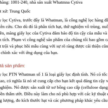
hàng: 1001-240, nhà sản xuất Whatmna Cytiva
t xứ: Trung Quốc
Túi Lọc Bụi Acrylic OD Lỗ
Lõi Lọc Tách Dầu
y lọc Cytiva, trước đây là Whatman
,
là công nghệ lọc hàng đầ
200 Dài 500mm
DCF.vn | Inox Phủ
PTFE/Teflon
ên cứu. Cho dù đó là phân tích hạt, thử nghiệm vô trùng, nu
Liên hệ
Liên hệ
yền, màng giấy lọc của Cytiva đảm bảo độ tin cậy của mẫu và
n tích. Phạm vi công nghệ sản phẩm của chúng tôi bao gồm c
Hộp Lọc Giấy Carton Sóng
DCF.vn Oil–Water
t trội và phục hồi mẫu cùng với sự rõ ràng được cải thiện c
Separator Filter |
Liên hệ
PTFE/Teflon‑Coat
 chính xác với ứng dụng của bạn
.
Liên hệ
Stainless Steel
tả sản phẩm:
Giấy Cellulose Vàng Lõi Lọc
Bụi Đáy Bằng
Than Hoạt Tính D
y lọc PTN Whatman số 1 là loại giấy lọc định tính. Nó có tố
Lọc Khí & Nước
Liên hệ
cao, có nghĩa là nó sẽ cung cấp cho bạn kết quả đáng ti
n
cậy v
Liên hệ
nghiệm. Nó được sản xuất từ xơ bông cao cấp (cellulose dạng 
bền thấm ướt. Điều này làm cho nó phù hợp với các kỹ thuật 
Lõi Lọc Bụi Pe Kết Nối Ren
Trong
Phin Lọc Bụi 2 Mặt
g lượng, đ
o
kích thước hạt và các phương pháp khác yêu cầu g
Cellulozo Màu Và
Liên hệ
Ron