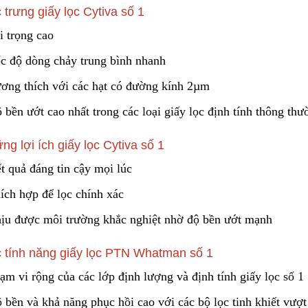
Liên hệ
 trưng giấy lọc Cytiva số 1
i trọng cao
Lõi Lọc Inox Trung Quốc
Cao Cấp
Yellow Cellulose 
ốc độ dòng chảy trung bình nhanh
Dust Filter Cartrid
Liên hệ
Gasket
Liên hệ
ương thích với các hạt có
đ
ường kính 2µm
 bền ướt cao nhất trong các loại giấy lọc định tính
t
hông thư
Công Nghệ Sản Xuất Hạt
Gia Công Cơ Khí 
ng lợi ích giấy lọc Cytiva số 1
Nhựa Lewatit S1567
Theo Yêu Cầu
ết quả đáng tin cậy
m
ọi lúc
2024/01/15
2025/10/15
ích hợp để lọc chính xác
Cấu Tạo Và Đặc Điểm Của
Nguyên Lý Hoạt Đ
hịu được môi trường khắ
c
nghiệt nhờ độ bền ướt mạnh
Sợi Kẽm Chịu Lực
Khung Lưới Bùi Nh
Tách Hơi Dầu
2023/12/11
2024/07/01
 tính năng giấy lọc PTN Whatman số 1
Cấu Tạo Decal Phản Quang
Bộ Lọc Nước Thô 
ạm vi rộng của các lớp định lượng và định tính giấy lọc số 1
Tiện Lợi
2023/12/11
2024/04/16
 bền và khả năng phục hồi cao với các bộ lọc tinh khiết vượt 