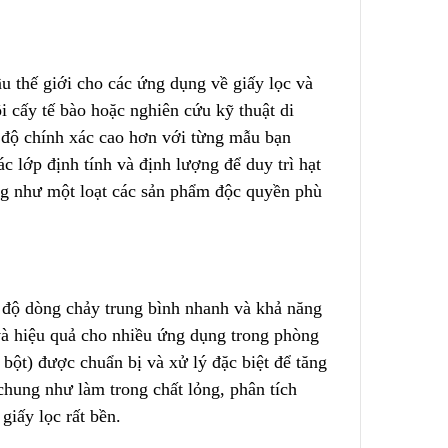
 – Nước
Túi Lọc Bụi Acrylic OD Lỗ
u thế giới cho các ứng dụng về giấy lọc và
200 Dài 500mm
ôi cấy tế bào hoặc nghiên cứ
u
kỹ thuật di
Liên hệ
 độ chính xác cao hơn với từng mẫu bạn
ác lớp định tính và định lượng
đ
ể duy trì hạt
Hộp Lọc Giấy Carton Sóng
ũng như một loạt các sản phẩm độc quyền phù
Liên hệ
ed
Giấy Cellulose Vàng Lõi Lọc
CF Cho
Bụi Đáy Bằng
c độ dòng chảy trung bình nhanh và khả năng
Liên hệ
à hiệu quả cho nhiều ứng dụng trong phòng
bột) được chuẩn bị và xử lý đặc biệt để tăng
chung như làm trong chất lỏng
,
phân tích
Lõi Lọc Bụi Pe Kết Nối Ren
 Lưới
Trong
iấy lọc rất bền.
ng Không
Liên hệ