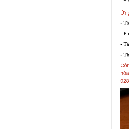
Ứng
- Tá
- Ph
- Tá
- T
Côn
hóa
028