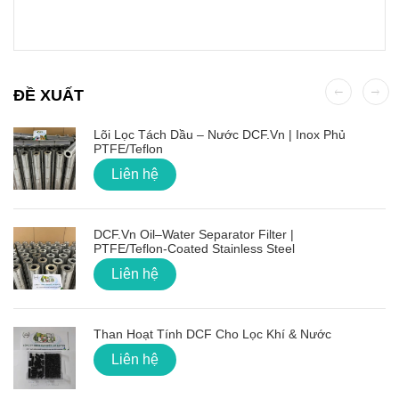
ĐỀ XUẤT
Lõi Lọc Tách Dầu – Nước DCF.vn | Inox Phủ
PTFE/Teflon
Liên hệ
DCF.vn Oil–Water Separator Filter |
PTFE/Teflon‑Coated Stainless Steel
Liên hệ
Than Hoạt Tính DCF Cho Lọc Khí & Nước
Liên hệ