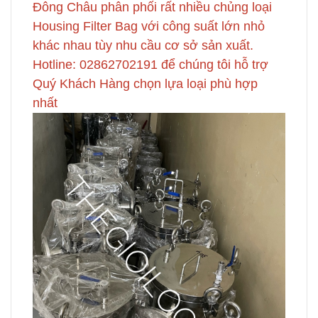
Đông Châu phân phối rất nhiều chủng loại
Housing Filter Bag với công suất lớn nhỏ
khác nhau tùy nhu cầu cơ sở sản xuất.
Hotline: 02862702191 để chúng tôi hỗ trợ
Quý Khách Hàng chọn lựa loại phù hợp
nhất