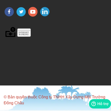
© Bản quyền thuộc Công ty TNHH Xây Dựng Môi Trường
Đông Châu