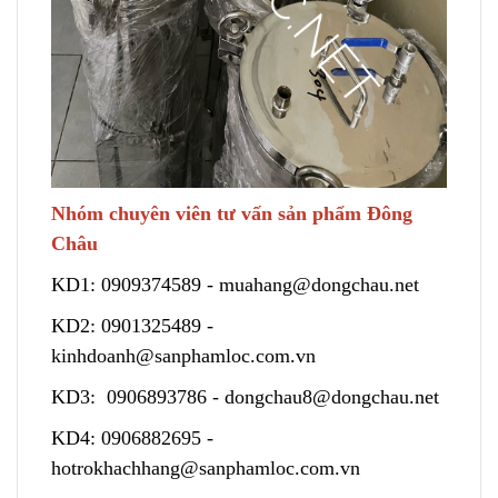
Nhóm chuyên viên tư vấn sản phẩm Đông
Châu
KD1:
0909374589
-
muahang@dongchau.net
KD2:
0901325489
-
kinhdoanh@sanphamloc.com.vn
KD3:
0906893786
-
dongchau8@dongchau.net
KD4:
0906882695
-
hotrokhachhang@sanphamloc.com.vn