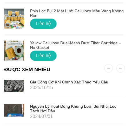
Phin Lọc Bụi 2 Mặt Lưới Cellulozo Màu Vàng Không
Ron
Liên hệ
Yellow Cellulose Dual-Mesh Dust Filter Cartridge –
No Gasket
Liên hệ
ĐƯỢC XEM NHIỀU
Gia Công Cơ Khí Chính Xác Theo Yêu Cầu
2025/10/15
Nguyên Lý Hoạt Động Khung Lưới Bùi Nhùi Lọc
Tách Hơi Dầu
2024/07/01