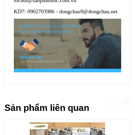
locbui@sanphamloc.com.vn
KD7:
0902703986
-
dongchau9@dongchau.net
Sản phẩm liên quan