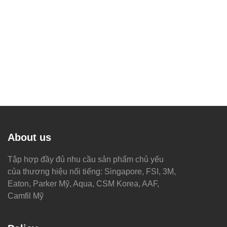
About us
Tập hợp đầy đủ nhu cầu sản phẩm chủ yếu
của thương hiệu nổi tiếng: Singapore, FSI, 3M,
Eaton, Parker Mỹ, Aqua, CSM Korea, AAF,
Camfil Mỹ