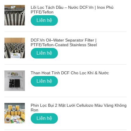
Lõi Lọc Tách Dầu – Nước DCF.vn | Inox Phủ
PTFE/Teflon
Liên hệ
DCF.vn Oil–Water Separator Filter |
PTFE/Teflon‑Coated Stainless Steel
Liên hệ
Than Hoạt Tính DCF Cho Lọc Khí & Nước
Liên hệ
Phin Lọc Bụi 2 Mặt Lưới Cellulozo Màu Vàng Không
Ron
Liên hệ