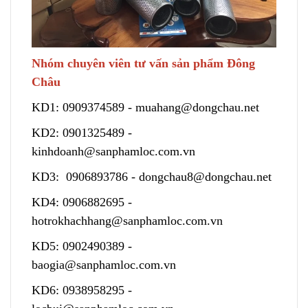
Nhóm chuyên viên tư vấn sản phẩm Đông
Châu
KD1:
0909374589
-
muahang@dongchau.net
KD2:
0901325489
-
kinhdoanh@sanphamloc.com.vn
KD3:
0906893786
-
dongchau8@dongchau.net
KD4:
0906882695
-
hotrokhachhang@sanphamloc.com.vn
KD5:
0902490389
-
baogia@sanphamloc.com.vn
KD6:
0938958295
-