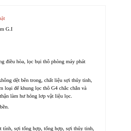
mặt
 – Nước
Túi Lọc Bụi Acrylic OD Lỗ
200 Dài 500mm
ẽm G.I
Liên hệ
Hộp Lọc Giấy Carton Sóng
ng điều hòa
,
lọc bụi thô phòng máy phát
Liên hệ
ed
hông dệt bên trong, chất liệu sợi thủy tinh,
Giấy Cellulose Vàng Lõi Lọc
CF Cho
Bụi Đáy Bằng
m loại để khung lọc thô G4 chắc chắn và
Liên hệ
thận làm hư hỏng lơp vật liệu lọc.
 bền.
Lõi Lọc Bụi Pe Kết Nối Ren
 Lưới
Trong
ng Không
Liên hệ
 tính, sợi tổng hợp, tổng hợp
,
sợi thủy tinh,