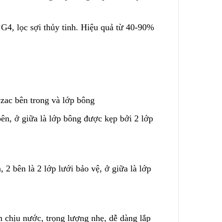
 G4, lọc sợi thủy tinh. Hiệu quả từ 40-90%
Lõi Lọc Inox Trung Quốc
Dual-Mesh
Cao Cấp
ge – No
Liên hệ
zac bên tr
o
ng và lớp bông
Chính Xác
Công Nghệ Sản Xuất Hạt
Nhựa Lewatit S1567
ên, ở giữa là lớp bông được kẹp bởi 2 lớp
2024/01/15
ộng
Cấu Tạo Và Đặc Điểm Của
ùi Lọc
Sợi Kẽm Chịu Lực
2023/12/11
2 bên là 2 lớp lưới bảo vệ, ở giữa là lớp
3 Cấp
Cấu Tạo Decal Phản Quang
2023/12/11
 chịu nước, trọng lượng nhẹ, dễ dàng lắp