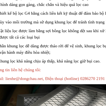
 hình dáng gọn gàng, chắc chắn và hiệu quả lọc cao
Cách Sử Dụng Hóa Chất
Tẩy Rỉ Sét Hiệu Quả
Lõi Lọc Thô Đầu 
hiết kế bộ lọc G4 bằng cách liên kết kỹ thuật để đảm bảo bộ 
2023/12/08
2024/04/16
Tùy vào môi trường mà sử dụng khung lọc để tránh tình trạng 
Ứng Dụng Ống Lọc Khe
Vệ Sinh Lõi Lọc B
ật liệu lọc được làm bằng sợi bông lọc không dệt sau khi xử 
Johnson Trong Khai Thác
Nghiệp: Hướng D
Quặng Đất Hiếm
được tất cả các loại bụi
2023/11/05
Bước
2024/02/28
hần khung lọc dễ dàng được tháo rời để vệ si
n
h
,
khung lọc bụi
 vận hành máy điều hòa nhiệt;
hung lọc khả năng chịu áp thấp, khả năng lọc giữ bụi cao.
g tin liên hệ chúng tôi:
il: lienhe@dongchau.net, Điện thoại (hotline) 0286270 2191