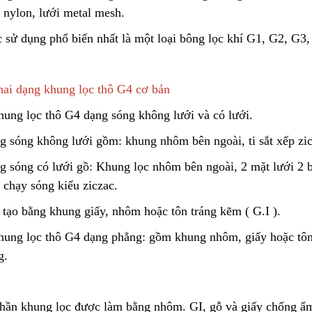
Liên hệ
 nylon, lưới metal mesh.
c sử dụng phổ biến nhất là một loại bông lọc khí G1, G2, G3,
Lõi Lọc Inox Trung Quốc
Cao Cấp
Yellow Cellulose 
Dust Filter Cartrid
Liên hệ
Gasket
Liên hệ
hai dạng khung lọc thô G4 cơ bản
hung lọc thô G4 dạng sóng không lưới và có lưới.
g sóng không lưới gồm: khung nhôm bên ngoài, ti sắt xếp zic
Công Nghệ Sản Xuất Hạt
Gia Công Cơ Khí 
Nhựa Lewatit S1567
Theo Yêu Cầu
g sóng có lưới gồ: Khung lọc nhôm bên ngoài
,
2 mặt lưới 2 b
2024/01/15
2025/10/15
 chạy sóng kiểu ziczac.
 tạo bằng khung giấy, nhôm hoặc tôn tráng kẽm ( G.I )
.
Cấu Tạo Và Đặc Điểm Của
Nguyên Lý Hoạt Đ
Sợi Kẽm Chịu Lực
Khung Lưới Bùi Nh
Tách Hơi Dầu
2023/12/11
2024/07/01
hung lọc thô G4 dạng phẳng: gồm khung nhôm, giấy hoặc tôn, 
g.
Cấu Tạo Decal Phản Quang
Bộ Lọc Nước Thô 
Tiện Lợi
2023/12/11
2024/04/16
Phần khung lọc được làm bằng nhôm
.
GI, gỗ và giấy chống ẩm