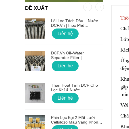
ĐỀ XUẤT
Thô
 OD Lỗ
Lõi Lọc Tách Dầu – Nước
DCF.vn | Inox Phủ
Chấ
PTFE/Teflon
Liên hệ
Lớp
Kíc
on Sóng
DCF.vn Oil–Water
Separator Filter |
Ứng
PTFE/Teflon‑Coated
Liên hệ
Stainless Steel
điện
Khu
g Lõi Lọc
Than Hoạt Tính DCF Cho
gấp 
Lọc Khí & Nước
trán
Liên hệ
Với 
 Nối Ren
Chất
Phin Lọc Bụi 2 Mặt Lưới
Cellulozo Màu Vàng Không
Khun
Ron