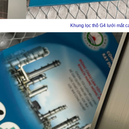
Khung lọc thô G4 lưới mắt c