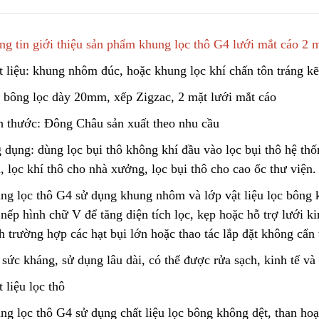
ng tin giới thiệu sản phẩm khung lọc thô G4 lưới mắt cáo 2 
Túi Lọc Bụi Acrylic OD Lỗ
Lõi Lọc Tách Dầu
200 Dài 500mm
DCF.vn | Inox Phủ
t liệu: khung nhôm đúc, hoặc khung lọc khí chấn tôn tráng k
PTFE/Teflon
Liên hệ
Liên hệ
 bông lọc dày 20mm, xếp Zigzac
,
2 mặt lưới mắt cáo
h thước: Đông Châu sản xuất theo nhu cầu
Hộp Lọc Giấy Carton Sóng
DCF.vn Oil–Water
Separator Filter |
 dụng: dùng lọc bụi thô không khí đầu vào lọc bụi thô hệ thố
Liên hệ
PTFE/Teflon‑Coat
Liên hệ
Stainless Steel
, lọc khí thô cho nhà xưởng, lọc bụi thô cho cao ốc thư viện
.
ng lọc thô G4 sử dụng kh
u
ng nhôm và lớp vật liệu lọc bông k
Giấy Cellulose Vàng Lõi Lọc
Bụi Đáy Bằng
Than Hoạt Tính D
nếp hình chữ V để tăng diện tích lọc
,
kẹp hoặc hỗ trợ lưới ki
Lọc Khí & Nước
Liên hệ
h trường hợp các hạt bụi lớn hoặc thao tác lắp đặt không cẩn 
Liên hệ
sức kháng, sử dụng lâu dài, có thể được rửa sạch, kinh tế và
Lõi Lọc Bụi Pe Kết Nối Ren
 liệu lọc thô
Trong
Phin Lọc Bụi 2 Mặt
Cellulozo Màu Và
Liên hệ
g lọc thô G4 sử dụng chất liệu lọc bông không dệt, than hoạt
Ron