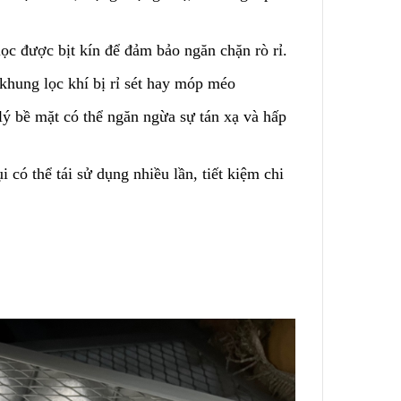
Cách Sử Dụng Hóa Chất
Nguồn
Tẩy Rỉ Sét Hiệu Quả
lọc được bịt kín để đảm bảo ngăn chặn rò rỉ
.
2023/12/08
khung lọc khí bị rỉ sét hay móp méo
Ứng Dụng Ống Lọc Khe
ụi Công
lý bề mặt có thể ngăn ngừa sự tán xạ và hấp
Johnson Trong Khai Thác
ẫn Từng
Quặng Đất Hiếm
2023/11/05
 có thể tái sử dụng nhiều lần, tiết kiệm chi