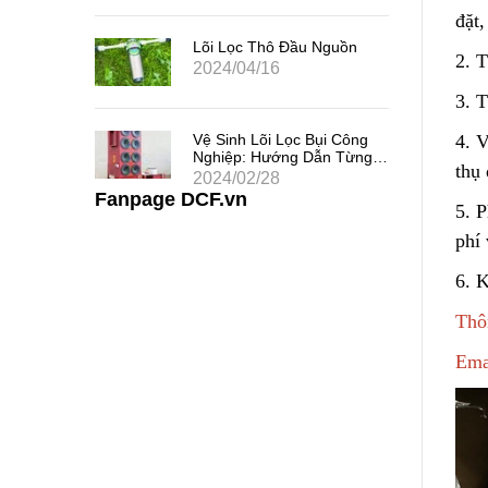
đặt,
 Chất
uả
Lõi Lọc Thô Đầu Nguồn
2. T
2024/04/16
3. 
 Khe
Vệ Sinh Lõi Lọc Bụi Công
4. V
i Thác
Nghiệp: Hướng Dẫn Từng
thụ 
Bước
2024/02/28
Fanpage DCF.vn
5. P
phí
6. K
Thôn
Ema