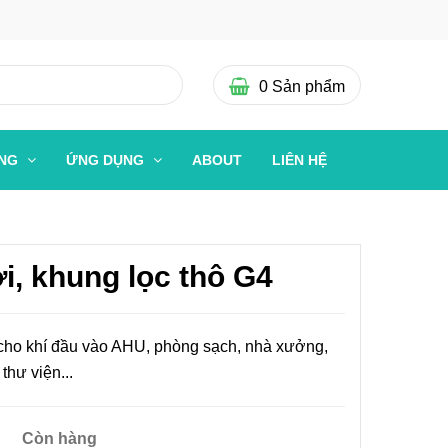
0
Sản phẩm
ỜNG
ỨNG DỤNG
ABOUT
LIÊN HỆ
i, khung lọc thô G4
cho khí đầu vào AHU, phòng sạch, nhà xưởng,
thư viện...
Còn hàng