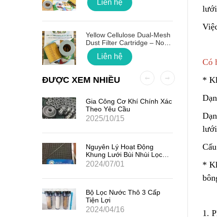
Liên hệ
lưới
Việ
 Quốc
Yellow Cellulose Dual-Mesh
Dust Filter Cartridge – No
Gasket
Liên hệ
Có 
ĐƯỢC XEM NHIỀU
* K
Dạn
ất Hạt
Gia Công Cơ Khí Chính Xác
7
Theo Yêu Cầu
Dạn
2025/10/15
lưới
Cấu
iểm Của
Nguyên Lý Hoạt Động
Khung Lưới Bùi Nhùi Lọc
Tách Hơi Dầu
2024/07/01
* K
bôn
ản Quang
Bộ Lọc Nước Thô 3 Cấp
Tiện Lợi
2024/04/16
1. 