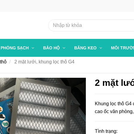
PHÒNG SẠCH
BẢO HỘ
BĂNG KEO
MÔI TRƯ
 thô
2 mặt lưới, khung lọc thô G4
2 mặt lướ
Khung lọc thô G4 
cao ốc văn phòng, 
Tình trạng: