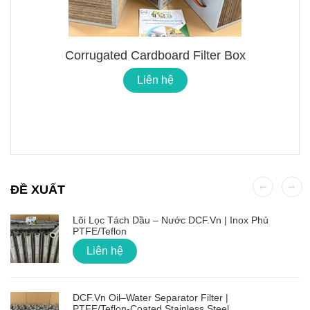
Corrugated Cardboard Filter Box
Liên hệ
ĐỀ XUẤT
Lõi Lọc Tách Dầu – Nước DCF.vn | Inox Phủ
PTFE/Teflon
Liên hệ
DCF.vn Oil–Water Separator Filter |
PTFE/Teflon‑Coated Stainless Steel