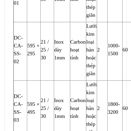
01
thép
giãn
Lưới
kim
DC-
21 /
Inox
Carbon
loại
C
A-
595 ×
10
0
0-
25 /
dày
hoạt
hàn
2
60
SS-
295
1500
30
1mm
tính
hoặc
02
thép
giãn
Lưới
kim
DC-
21 /
Inox
Carbon
loại
CA-
595 ×
1800-
25 /
dày
hoạt
hàn
2
60
SS-
495
3200
30
1mm
tính
hoặc
03
thép