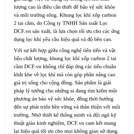
lượng cao là điều cần thiết để bảo vệ sức khỏe
và môi trường sống
.
Khung lọc khí xốp carbon
2 tai cầm, do Công ty TNHH Sản xuất Lọc
DCF.vn sản xuất
,
là lựa chọn tối ưu c
h
o các ứng
dụng lọc khí yêu cầu hiệu quả và độ bền cao.
Với sự kết hợp giữa công nghệ tiên tiến
v
à vật
liệu chất lượng, khung lọc khí xốp carbon 2 tai
cầm DCF.vn không chỉ đáp ứng các tiêu chuẩn
khắt khe
v
ề lọc khí mà còn góp phần nâng cao
giá trị sống cho cộng đồng. Sản phẩm là giải
pháp lý tưởng cho những ai đang tìm kiếm một
phương án bảo vệ sức khỏe, đồng thời hướng
đến
s
ự phát triển bền vững và thân thiện với môi
trường. Nhờ thiết kế thông minh và đội ngũ kỹ
thuật giàu kinh nghiệm
,
DCF.vn cam kết mang
lại hiệu quả tối ưu cho mọi không gian sử dụng.