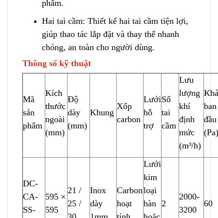
phẩm.
Hai tai cầm: Thiết kế hai tai cầm tiện lợi,
g
i
úp thao tác lắp đặt và t
h
ay thế nhanh
chóng, an toàn cho người dùng.
Thông số kỹ thuật
Lưu
Kích
lượng
Khá
Mã
Độ
Lưới
Số
thước
Xốp
khí
ban
sản
dày
Khung
hỗ
tai
ngoài
carbon
định
đầu
phẩm
(mm)
trợ
cầm
(mm)
mức
(Pa
(m³/h)
Lưới
kim
DC-
21 /
Inox
Carbon
loại
CA-
595 ×
2000-
25 /
dày
hoạt
hàn
2
60
SS-
595
3200
30
1mm
tính
h
o
ặc