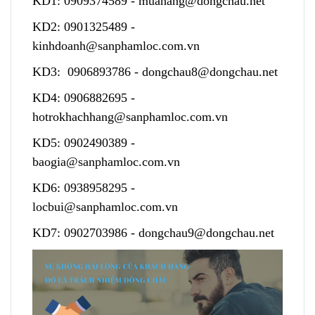
KD1:
0909374589
-
muahang@dongchau.net
KD2:
0901325489
-
kinhdoanh@sanphamloc.com.vn
KD3:
0906893786
-
dongchau8@dongchau.net
KD4:
0906882695
-
hotrokhachhang@sanphamloc.com.vn
KD5:
0902490389
-
baogia@sanphamloc.com.vn
KD6:
0938958295
-
locbui@sanphamloc.com.vn
KD7:
0902703986
-
dongchau9@dongchau.net