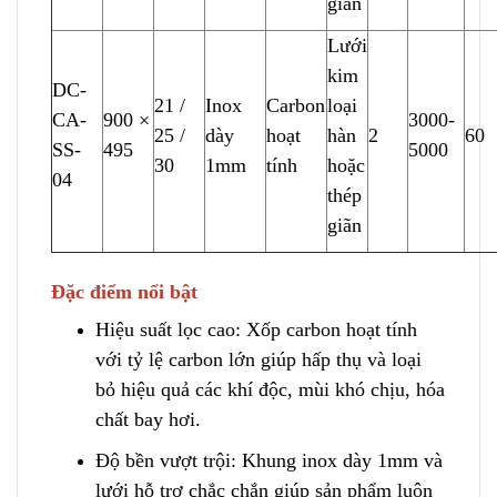
giãn
Lưới
kim
DC-
21 /
I
n
ox
Carbon
loại
CA-
900 ×
3000-
25 /
dày
hoạt
hàn
2
60
SS-
495
5000
30
1mm
tính
hoặc
04
thép
giãn
Đặc điểm nổi bật
Hiệu suất lọc cao: Xốp carbon hoạt tính
với tỷ lệ carbon lớn g
i
úp hấp thụ và loại
bỏ hiệu quả các khí độc, mùi khó chịu
,
hóa
chất bay hơi.
Độ bền vượt trội: Khung inox dày 1mm và
lưới hỗ trợ chắc chắn giúp sản phẩm l
u
ôn