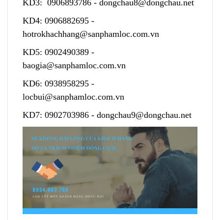
KD3:
0906893786
-
dongchau8@dongchau.net
KD4:
0906882695
-
hotrokhachhang@sanphamloc.com.vn
KD5:
0902490389
-
baogia@sanphamloc.com.vn
KD6:
0938958295
-
locbui@sanphamloc.com.vn
KD7:
0902703986
-
dongchau9@dongchau.net