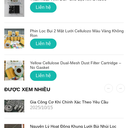
Liên hệ
Phin Lọc Bụi 2 Mặt Lưới Cellulozo Màu Vàng Không
Ron
Liên hệ
Yellow Cellulose Dual-Mesh Dust Filter Cartridge –
No Gasket
Liên hệ
ĐƯỢC XEM NHIỀU
Gia Công Cơ Khí Chính Xác Theo Yêu Cầu
2025/10/15
Nguyên Lý Hoạt Động Khung Lưới Bùi Nhùi Lọc