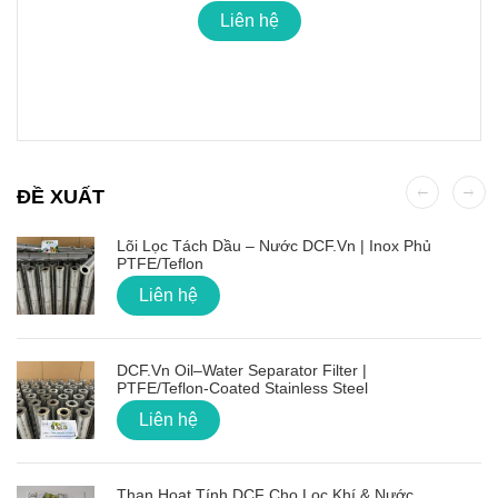
Liên hệ
ĐỀ XUẤT
Lõi Lọc Tách Dầu – Nước DCF.vn | Inox Phủ
PTFE/Teflon
Liên hệ
DCF.vn Oil–Water Separator Filter |
PTFE/Teflon‑Coated Stainless Steel
Liên hệ
Than Hoạt Tính DCF Cho Lọc Khí & Nước