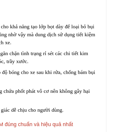
cho khả năng tạo lớp bọt dày để loại bỏ bụi
ng nhờ vậy mà dung dịch sử dụng tiết kiệm
ch xe.
n chặn tình trạng rỉ sét các chi tiết kim
óc, trầy xước.
o độ bóng cho xe sau khi rửa, chống bám bụi
ng
c
hứa phốt phát vô cơ nên không gây hại
giác dễ chịu cho người dùng.
M đúng chuẩn và hiệu quả nhất