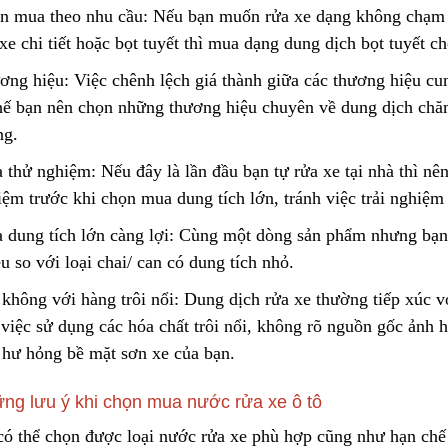
Liên hệ
n mua theo nhu cầu: Nếu bạn muốn rửa xe dạng không chạm 
xe chi tiết hoặc bọt tuyết thì mua dạng dung dịch bọt tuyết
c
h
Lõi Lọc Inox Trung Quốc
Cao Cấp
Yellow Cellulose 
ơng hiệu: Việc chênh lệch giá thành giữa các thương hiệu cu
Dust Filter Cartrid
Liên hệ
Gasket
thế bạn nên chọn những thương hiệu ch
u
yên về dung dịch chăm
Liên hệ
ng.
thử nghiệm: Nếu đây là lần đầu bạn tự rửa xe tại nhà thì nên
iệm trước khi chọn mua dung tích lớn, tránh việc trải nghiệm
Công Nghệ Sản Xuất Hạt
Gia Công Cơ Khí 
Nhựa Lewatit S1567
Theo Yêu Cầu
 dung tích lớn càng lợi: Cùng một dòng sản phẩm nhưng bạ
2024/01/15
2025/10/15
u so với loại chai/ can có dung tích nhỏ.
không với hàng trôi nổi: Dung dịch rửa xe thường tiếp xúc vớ
Cấu Tạo Và Đặc Điểm Của
Nguyên Lý Hoạt Đ
Sợi Kẽm Chịu Lực
Khung Lưới Bùi Nh
 việc sử dụng các hóa chất trôi nổi,
k
hông rõ nguồn gốc ảnh 
Tách Hơi Dầu
2023/12/11
2024/07/01
 hư hỏng bề mặt sơn xe của bạn.
Cấu Tạo Decal Phản Quang
Bộ Lọc Nước Thô 
ng lưu ý khi chọn mua nước rửa xe ô tô
Tiện Lợi
2023/12/11
2024/04/16
có thể chọn được loại nước rửa xe p
h
ù hợp cũng như hạn chế 