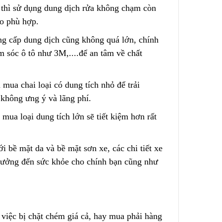
thì sử dụng dung dịch rửa không chạm còn
o phù hợp.
Lõi Lọc Inox Trung Quốc
Dual-Mesh
Cao Cấp
ng cấp dung dịch cũng không quá lớn, chính
ge – No
Liên hệ
 sóc ô tô như 3M,....để an tâm về chất
 mua chai loại có dung tích nhỏ để trải
 không ưng ý và lãng phí.
Chính Xác
Công Nghệ Sản Xuất Hạt
Nhựa Lewatit S1567
n m
u
a loại dung tích lớn sẽ tiết kiệm hơn rất
2024/01/15
i bề mặt da và bề mặt sơn xe, các chi tiết xe
ộng
Cấu Tạo Và Đặc Điểm Của
ùi Lọc
Sợi Kẽm Chịu Lực
hưởng đến sức khỏe cho chính bạn cũng như
2023/12/11
3 Cấp
Cấu Tạo Decal Phản Quang
2023/12/11
việc bị chặt chém giá cả, hay mua phải hàng