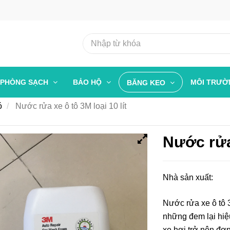
PHÒNG SẠCH
BẢO HỘ
MÔI TRƯ
BĂNG KEO
ó
Nước rửa xe ô tô 3M loại 10 lít
Nước rửa 
Nhà sản xuất:
Nước rửa xe ô tô 
những đem lại hiệu
xe hơi trở nên đơ