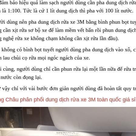
đảm bảo hiệ
u
quả làm sạch người dùng cần pha dung dịch rửa
 là 1:100. Tức là cứ 1 lít dung dịch thì pha với 100 lít nước.
ời dùng nên pha dung dịch rửa xe 3M bằng bình phun bọt tuyế
g cần xịt rửa sơ bộ xe để làm mềm vết bẩn rồ
i
phun dung dịch
g nghệ rửa xe không chạm không cần xịt rửa lần đầu).
 không có bình bọt tuyết người dùng pha dung dịch vào xô, 
h lau chùi cọ rửa mọi ngóc ngách của xe.
i cùng, người dùng
c
hỉ cần phun rửa lại một lần nữa để rửa t
 nước còn đọng lại.
 vậy chỉ với vài bước đơn giản người dùng đã hoàn tất quy t
g Châu phân phối dung dịch rửa xe 3M toàn quốc giá 