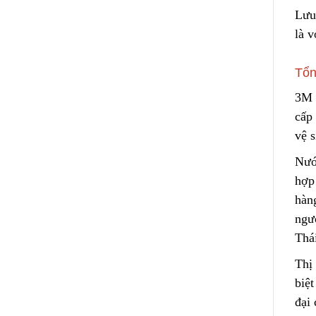
Lưu
là 
Tổn
3M 
cấp 
vệ 
Nướ
hợp
hàn
ngư
Thái
Thị
biệ
đại