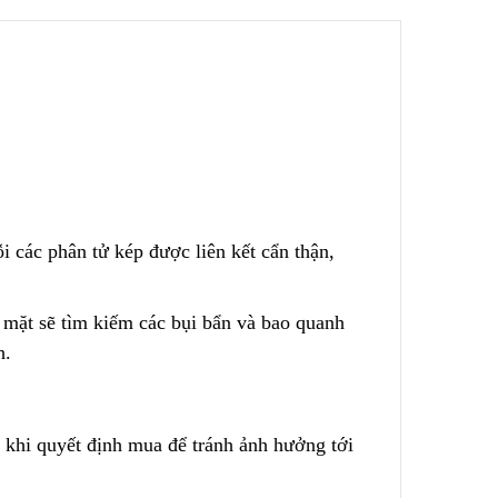
 – Nước
Túi Lọc Bụi Acrylic OD Lỗ
200 Dài 500mm
Liên hệ
Hộp Lọc Giấy Carton Sóng
Liên hệ
ed
i các phân tử kép được liên kết cẩn thận,
Giấy Cellulose Vàng Lõi Lọc
 mặt sẽ tìm kiếm các bụi bẩn và bao quanh
CF Cho
Bụi Đáy Bằng
h.
Liên hệ
Lõi Lọc Bụi Pe Kết Nối Ren
 khi quyết định mua để tránh ảnh hưởng tới
 Lưới
Trong
ng Không
Liên hệ