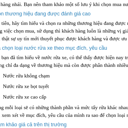
, hàng nhái. Bạn nên tham khảo một số lưu ý khi chọn mua nư
Cách Sử Dụng Hóa Chất
Tẩy Rỉ Sét Hiệu Quả
Lõi Lọc Thô Đầu 
n thương hiệu đang được đánh giá cao
2023/12/08
2024/04/16
 tiên, hãy tìm hiểu và chọn ra những thương hiệu đang được 
ng việc chọn mua, sử dụng thì khách hàng luôn là những vị 
Ứng Dụng Ống Lọc Khe
Vệ Sinh Lõi Lọc B
u thật
s
ự uy tín mới thuyết phục được khá
c
h hàng và được ưu 
Johnson Trong Khai Thác
Nghiệp: Hướng D
Quặng Đất Hiếm
2023/11/05
Bước
2024/02/28
 chọn loại nước rửa xe theo mục đích, yêu cầu
bạn đã tìm hiểu về nước rửa xe, có thể thấy được hiện nay tr
ng chỉ đa dạng về thương hiệu mà còn được phân thành nhiều 
Nước rửa không chạm
Nước rửa xe bọt tuyết
Nước rửa xe cao cấp
ng mỗi loại sẽ có những thành phần và mức tẩy rửa khác nha
i xem xét về mục đích, yêu cầu của mình ra sao để chọn loại
m khảo giá cả trên thị trường