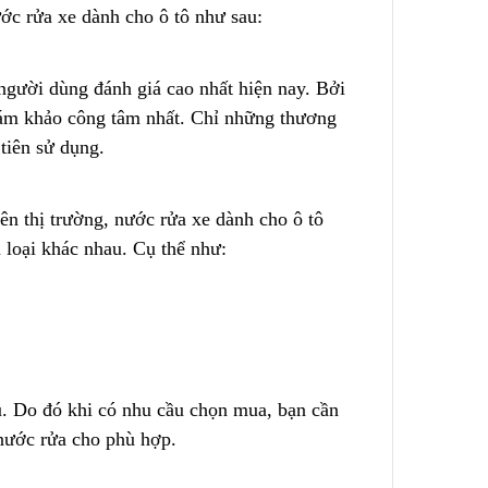
ớc rửa xe dành cho ô tô nh
ư
sau:
Cách Sử Dụng Hóa Chất
Nguồn
Tẩy Rỉ Sét Hiệu Quả
2023/12/08
người dùng đánh giá cao nhất hiện nay. Bởi
giám khảo công tâm nhất. Chỉ những thương
Ứng Dụng Ống Lọc Khe
ụi Công
tiên sử dụng.
Johnson Trong Khai Thác
ẫn Từng
Quặng Đất Hiếm
2023/11/05
ên thị trường, nước rửa xe dành cho ô tô
loại khác nhau. Cụ thể như:
u. Do đó khi có nhu cầu chọn mua, bạn cần
 nước rửa
c
ho phù hợp.