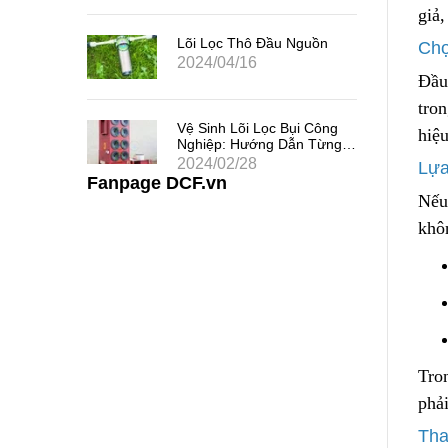
giả
 Chất
uả
Lõi Lọc Thô Đầu Nguồn
Chọ
2024/04/16
Đầu
tro
 Khe
Vệ Sinh Lõi Lọc Bụi Công
hiệ
i Thác
Nghiệp: Hướng Dẫn Từng
Bước
2024/02/28
Lựa
Fanpage DCF.vn
Nếu 
khô
T
r
o
phả
Tha