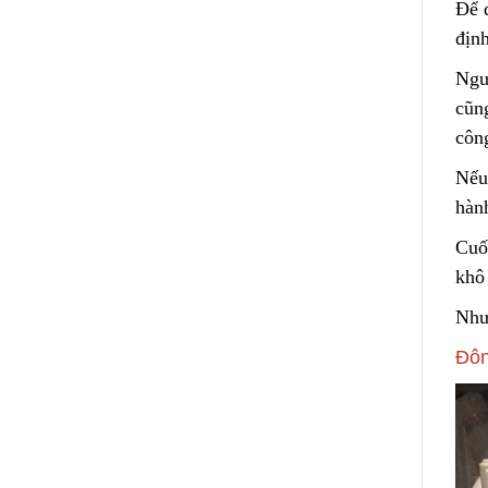
Để 
định
Ngư
cũn
côn
Nếu
hàn
Cuố
khô
Như
Đôn