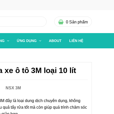
0
Sản phẩm
ỜNG
ỨNG DỤNG
ABOUT
LIÊN HỆ
xe ô tô 3M loại 10 lít
NSX 3M
3M đây là loại dung dịch chuyên dụng, không
 quả tẩy rửa tốt mà còn giúp quá trình chăm sóc
n giản hơn.