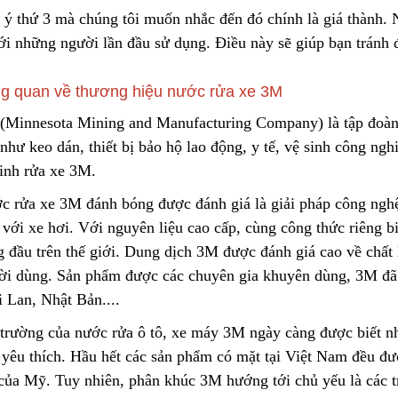
 ý thứ 3 mà chúng tôi muốn nhắc đến đó chính là giá thành. 
với những người lần đầu sử
d
ụng. Điều này sẽ giúp bạn tránh 
g quan về thương hiệu nước rửa xe 3M
(Minnesota M
i
ning and Manufacturing Company) là tập đoà
như keo dán, thiết bị bảo hộ lao động, y tế, vệ sinh công ngh
sinh rửa xe 3M.
c rửa xe 3M đánh bóng được đánh giá là giải pháp công nghệ
 với xe hơi. Với nguyên liệ
u
cao cấp, cùng công thức riêng b
g đầu trên thế giới. Dung dịch 3M được đánh giá cao về chấ
ời dùng. Sản phẩm được các chuyên gia khuyên dùng, 3M đã 
 Lan, Nhật Bản....
 trường của nước rửa ô tô, xe máy 3M ngày càng được b
i
ết n
t yêu thích. Hầu hết các sản phẩm có mặt tại Việt Nam đều đư
 của Mỹ. Tuy nhiên, phân khúc 3M hướng tới chủ yếu
l
à các 