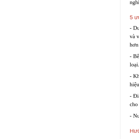
ngh
5 ư
- Du
và 
hơn
- Bê
loại
- K
hiệ
- Đ
cho
- N
Hướ