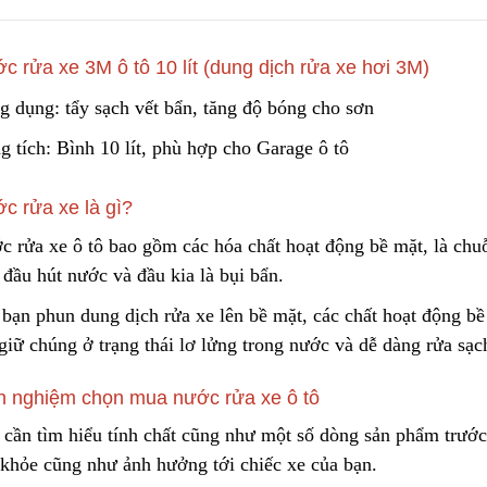
c rửa xe 3M ô tô 10 lít (dung dịch rửa xe hơi 3M)
Túi Lọc Bụi Acrylic OD Lỗ
Lõi Lọc Tách Dầu
200 Dài 500mm
DCF.vn | Inox Phủ
g dụng: tẩy sạch vết bẩn, tăng độ bóng ch
o
sơn
PTFE/Teflon
Liên hệ
Liên hệ
 tích: Bình 10 lít
,
phù hợp cho Garage ô tô
Hộp Lọc Giấy Carton Sóng
DCF.vn Oil–Water
c rửa xe là gì?
Separator Filter |
Liên hệ
PTFE/Teflon‑Coat
c rửa xe ô tô
b
ao gồm các hóa chất hoạt động bề mặt, là chuỗ
Liên hệ
Stainless Steel
đầu hút nước và đầu kia là bụi bẩn.
Giấy Cellulose Vàng Lõi Lọc
 bạn phun dung dịch rửa xe lên bề mặt, các chất hoạt
đ
ộng bề
Bụi Đáy Bằng
Than Hoạt Tính D
Lọc Khí & Nước
giữ chúng ở trạng thái lơ lửng trong nước và dễ dàng rửa sạc
Liên hệ
Liên hệ
h nghiệm chọn mua nước rửa xe ô tô
Lõi Lọc Bụi Pe Kết Nối Ren
 cần tìm hiểu tính chất cũng
n
hư một số dòng sản phẩm trước
Trong
Phin Lọc Bụi 2 Mặt
Cellulozo Màu Và
 khỏe cũng như ảnh hưởng tới chiếc xe của bạn.
Liên hệ
Ron