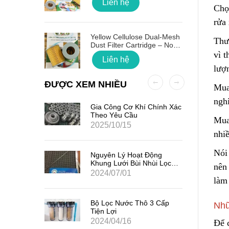
Liên hệ
Chọ
rửa 
 Quốc
Yellow Cellulose Dual-Mesh
Thư
Dust Filter Cartridge – No
Gasket
vì 
Liên hệ
lượ
ĐƯỢC XEM NHIỀU
Mua 
ngh
ất Hạt
Gia Công Cơ Khí Chính Xác
7
Theo Yêu Cầu
Mua
2025/10/15
nhiề
Nói 
iểm Của
Nguyên Lý Hoạt Động
Khung Lưới Bùi Nhùi Lọc
n
ên
Tách Hơi Dầu
2024/07/01
làm
ản Quang
Bộ Lọc Nước Thô 3 Cấp
Nhữ
Tiện Lợi
2024/04/16
Để 