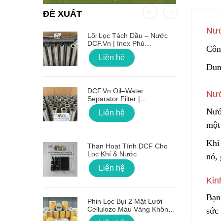
ĐỀ XUẤT
Nướ
 OD Lỗ
Lõi Lọc Tách Dầu – Nước
DCF.vn | Inox Phủ
Côn
PTFE/Teflon
Liên hệ
Dung
on Sóng
DCF.vn Oil–Water
Nướ
Separator Filter |
PTFE/Teflon‑Coated
Nướ
Liên hệ
Stainless Steel
một 
g Lõi Lọc
Khi
Than Hoạt Tính DCF Cho
Lọc Khí & Nước
nó, 
Liên hệ
Kin
 Nối Ren
Bạn
Phin Lọc Bụi 2 Mặt Lưới
Cellulozo Màu Vàng Không
sức
Ron