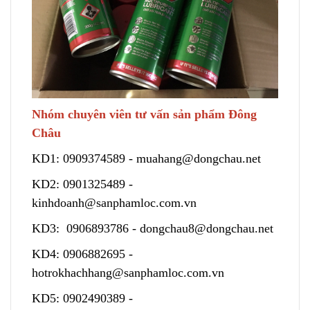
Nhóm chuyên viên tư vấn sản phẩm Đông
Châu
KD1:
0909374589
-
muahang@dongchau.net
KD2:
0901325489
-
kinhdoanh@sanphamloc.com.vn
KD3:
0906893786
-
dongchau8@dongchau.net
KD4:
0906882695
-
hotrokhachhang@sanphamloc.com.vn
KD5:
0902490389
-