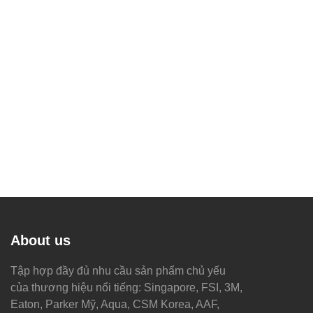
About us
Tập hợp đầy đủ nhu cầu sản phẩm chủ yếu
của thương hiệu nổi tiếng: Singapore, FSI, 3M,
Eaton, Parker Mỹ, Aqua, CSM Korea, AAF,