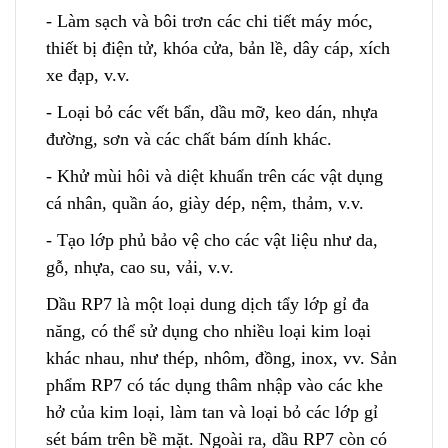
- Làm sạch và bôi trơn các chi tiết máy móc
,
thiết bị điện tử, khóa cửa, bản lề
,
dây cáp, xích
xe đạp, v.v.
- Loại bỏ các vết bẩn, dầu mỡ, keo dán, nhựa
đường, sơn và các chất bám dính khác.
- Khử mùi hôi và diệt khuẩn trên các vật dụng
cá nhân, quần áo, giày dép, nệm, thảm, v.v.
- Tạo lớp phủ bảo vệ cho các vật liệu như da
,
gỗ, nhựa, cao su, vải, v.v.
Dầu RP7 là một loại dung dịch tẩy lớp gỉ đa
năng, có thể sử dụng cho nhiều loại kim loại
khác nhau, như thép, nhôm, đồng, inox, vv. Sản
phẩm RP7 có tác dụng thâm nhập vào các khe
hở của k
i
m loại, làm tan và loại bỏ các lớp gỉ
sét bám trên bề mặt. Ngoài ra, dầu RP7 còn có