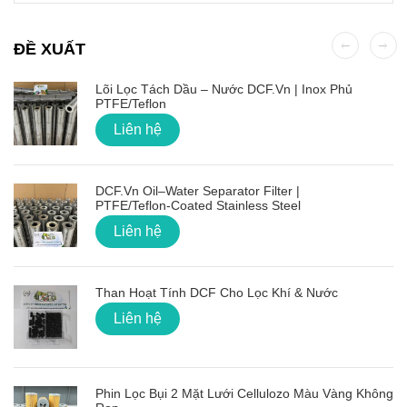
ĐỀ XUẤT
Lõi Lọc Tách Dầu – Nước DCF.vn | Inox Phủ
PTFE/Teflon
Liên hệ
DCF.vn Oil–Water Separator Filter |
PTFE/Teflon‑Coated Stainless Steel
Liên hệ
Than Hoạt Tính DCF Cho Lọc Khí & Nước
Liên hệ
Phin Lọc Bụi 2 Mặt Lưới Cellulozo Màu Vàng Không