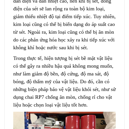
dẫn điện và dẫn nhiệt cao
,
nên khi bị sét, dòng
điện của sét sẽ lan rộng ra toàn bộ kim loại,
giảm thiểu nhiệt độ tại điểm tiếp xúc. Tuy nhiên,
kim loại cũng có thể bị biến dạng
d
o áp suất cao
từ sét. Ngoài ra, kim loại cũng có thể bị ăn mòn
do các phản ứng hóa học xảy ra khi tiếp xúc với
không khí hoặc nước sau khi bị sét.
Trong thực tế, hiện tượng bị sét bề mặt vật liệu
có thể
g
ây ra nhiều hậu quả không mong muốn,
như làm giảm độ bền, độ cứng, độ ma sát, độ
bóng, độ thẩm mỹ của vật liệu. Do đó, c
ầ
n có
những biện pháp bảo vệ vật liệu khỏi sét, như sử
dụng chai RP7 chống ăn mòn, chống rỉ cho vật
liệu hoặc ch
ọ
n loại vật liệu tốt hơn.