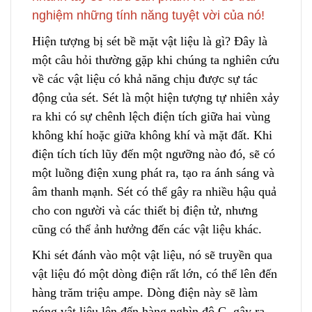
nghiệm những tính năng tuyệt vời của nó!
Hiện tượng bị sét bề mặt vật liệu là gì? Đây là
một câu hỏi thường
g
ặp khi chúng ta nghiên cứu
về các vật liệu có khả năng chịu được sự tác
động của sét. Sét là một hiện tượng tự nhiên xảy
ra khi có sự chênh lệch
đ
iện tích giữa hai vùng
không khí hoặc giữa không khí và mặt đất. Khi
điện tích tích lũy đến một ngưỡ
n
g nào đó, sẽ có
một luồng điện xung phát ra, tạo ra ánh sáng và
âm thanh mạnh. Sét có thể gây ra nhiều hậu quả
cho con người và các thiết bị điện tử, nhưng
cũng có thể ảnh hưởng đến các vật liệu khác.
Khi sét đánh vào một vật liệu, nó sẽ truyền qua
vật liệu đó một dòng điện rất lớn, có thể lên đến
hàng trăm triệu ampe. Dòng điện này sẽ làm
nóng vật liệu lên đến hàng nghìn độ C, gây ra