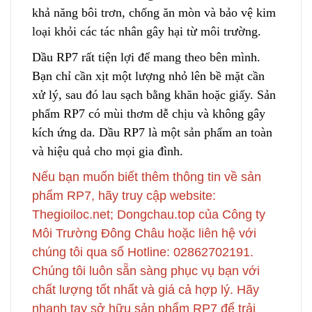
khả năng bôi trơn, chống ăn mòn và bảo vệ kim
loại khỏi các tác nhân gây hại từ môi trường.
Dầu RP7 rất tiện lợi để mang theo bên mình.
Bạn chỉ cần xịt một lượng nhỏ lên bề mặt cần
xử lý
,
sau đó lau sạch bằng khăn hoặc giấy. Sản
phẩm RP7 có mùi thơm dễ chịu và không gây
k
ích ứng da. Dầu RP7 là một sản phẩm an toàn
và hiệu quả cho mọi gia đình.
Nếu bạn muốn biết thêm thông tin về sản
p
hẩm RP7, hãy truy cập website:
Thegioiloc.net; Dongchau.top của Công ty
Môi Trường Đông Châu hoặc liên hệ với
chúng tôi qua số Hotline: 02862702191.
Ch
ú
ng tôi luôn sẵn sàng phục vụ bạn với
chất lượng tốt nhất và giá cả hợp lý. Hãy
nhanh tay sở hữu sản phẩm RP7 để trải