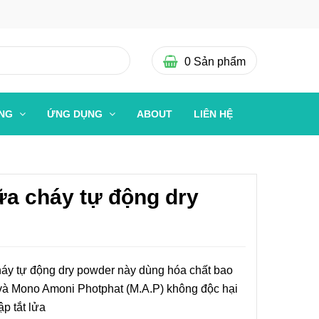
0
Sản phẩm
ỜNG
ỨNG DỤNG
ABOUT
LIÊN HỆ
a cháy tự động dry
áy tự động dry powder này dùng hóa chất bao
 Mono Amoni Photphat (M.A.P) không độc hại
p tắt lửa