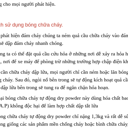
Liên hệ
g cho mọi người phát hiện.
Lõi Lọc Inox Trung Quốc
Cao Cấp
Yellow Cellulose 
h sử dụng bóng chữa cháy.
Dust Filter Cartrid
Liên hệ
Gasket
Liên hệ
 phát hiện đám cháy chúng ta ném quả cầu chữa cháy vào đám
 sẽ dập đám cháy nhanh chóng.
ng ta có thể đặt quả cầu cứu hỏa ở những nơi dễ xảy ra hỏa 
Công Nghệ Sản Xuất Hạt
Gia Công Cơ Khí 
n, nơi để xe máy để phòng trừ những trường hợp chập điện kh
Nhựa Lewatit S1567
Theo Yêu Cầu
2024/01/15
2025/10/15
 cần chữa cháy dập lửa, mọi người chỉ cần ném hoặc lăn bón
g cháy. Sau đó, ngòi nổ bên trong sẽ tự động kích hoạt quả c
Cấu Tạo Và Đặc Điểm Của
Nguyên Lý Hoạt Đ
 dập lửa bên trong sẽ tung ra để ngăn chặn hỏa hoạn.
Sợi Kẽm Chịu Lực
Khung Lưới Bùi Nh
Tách Hơi Dầu
2023/12/11
2024/07/01
oại bóng chữa cháy tự động dry powder này dùng hóa chất
A.P) không độc hại để làm hợp chất dập tắt lửa
Cấu Tạo Decal Phản Quang
Bộ Lọc Nước Thô 
óng chữa cháy tự động dry powder chỉ nặng 1,3kg và rất dễ s
Tiện Lợi
2023/12/11
2024/04/16
ng giống các sản phẩm mền chống cháy hoặc bình chữa cháy,