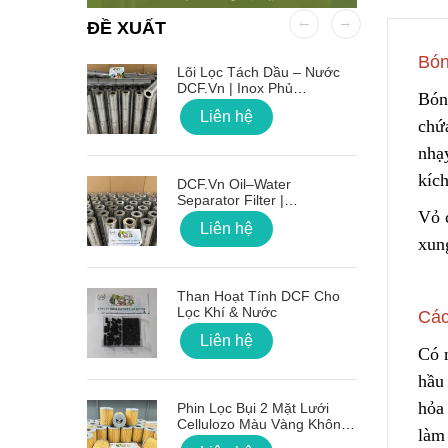
ĐỀ XUẤT
Bón
 OD Lỗ
Lõi Lọc Tách Dầu – Nước
DCF.vn | Inox Phủ
Bón
PTFE/Teflon
Liên hệ
chứ
nhạ
kíc
on Sóng
DCF.vn Oil–Water
Separator Filter |
Vỏ 
PTFE/Teflon‑Coated
Liên hệ
Stainless Steel
xun
g Lõi Lọc
Than Hoạt Tính DCF Cho
Lọc Khí & Nước
Các
Liên hệ
Có 
hầu
 Nối Ren
hỏa 
Phin Lọc Bụi 2 Mặt Lưới
Cellulozo Màu Vàng Không
làm
Ron