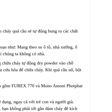
Lõi Lọc Inox Trung Quốc
Dual-Mesh
Cao Cấp
ge – No
Liên hệ
 cháy quả cầu sẽ tự động bung ra các chất
hoạn như
:
Mang theo xe ô tô, nhà xưởng, ổ
Chính Xác
Công Nghệ Sản Xuất Hạt
i chúng ta không có nhà.
Nhựa Lewatit S1567
2024/01/15
g chữa cháy tự động dry powder vào chỗ
ầu cứu hỏa để chữa cháy
.
Khi quả cầu nổ, bột
ộng
Cấu Tạo Và Đặc Điểm Của
ùi Lọc
Sợi Kẽm Chịu Lực
2023/12/11
 bao gồm FUREX 770 và Mono Amoni Photphat
3 Cấp
Cấu Tạo Decal Phản Quang
ử dụng
,
ngay cả với trẻ con và người già.
2023/12/11
 bạn không phải tới gần đám cháy để kích