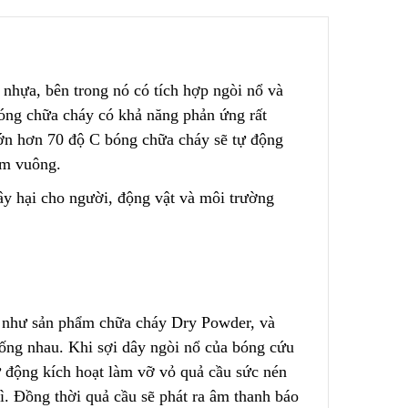
 – Nước
Túi Lọc Bụi Acrylic OD Lỗ
200 Dài 500mm
nhựa, bên trong nó có tích hợp ngòi nổ và
Liên hệ
ng chữa cháy có khả năng phản ứng rất
lớn hơn 70 độ C bóng chữa cháy sẽ tự động
 m vuông.
Hộp Lọc Giấy Carton Sóng
Liên hệ
ây hại cho người
,
động vật và môi trường
ed
Giấy Cellulose Vàng Lõi Lọc
CF Cho
Bụi Đáy Bằng
Liên hệ
ạn như sản phẩm chữa cháy Dry Powder, và
iống nhau
.
Khi sợi dây ngòi nổ của bóng cứu
Lõi Lọc Bụi Pe Kết Nối Ren
tự động kích hoạt làm vỡ vỏ quả cầu sức nén
 Lưới
Trong
ng Không
ì
.
Đồng thời quả cầu sẽ phát ra âm thanh báo
Liên hệ