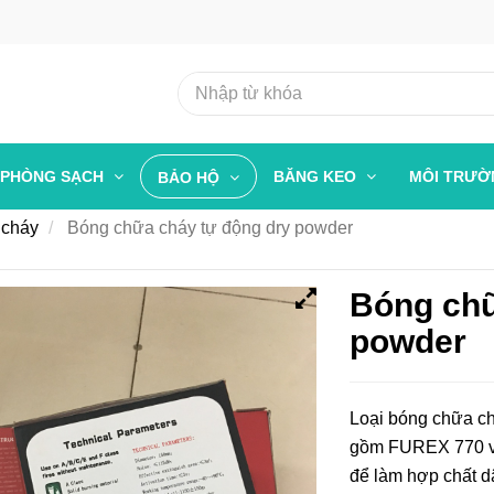
PHÒNG SẠCH
BĂNG KEO
MÔI TRƯ
BẢO HỘ
 cháy
Bóng chữa cháy tự động dry powder
Bóng chữ
powder
Loại bóng chữa ch
gồm FUREX 770 và
để làm hợp chất dậ