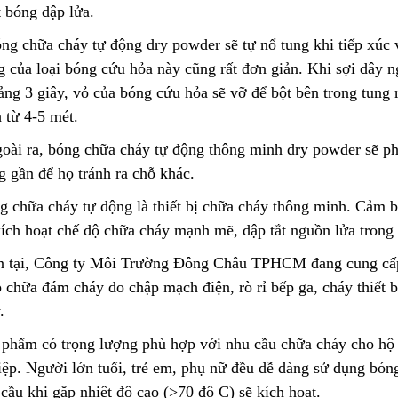
t bóng dập lửa.
Cách Sử Dụng Hóa Chất
Tẩy Rỉ Sét Hiệu Quả
Lõi Lọc Thô Đầu 
óng chữa cháy tự động dry powder sẽ tự nổ tung khi tiếp xúc 
2023/12/08
2024/04/16
 của loại bóng cứu hỏa này cũng rất đơn giản. Khi sợi dây ng
ảng 3 giây
,
vỏ của bóng cứu hỏa sẽ vỡ để bột bên trong tung 
Ứng Dụng Ống Lọc Khe
Vệ Sinh Lõi Lọc B
 từ 4-5 mét.
Johnson Trong Khai Thác
Nghiệp: Hướng D
Quặng Đất Hiếm
2023/11/05
Bước
2024/02/28
goài ra, bóng chữa cháy tự động thông minh dry powder sẽ p
g gần để họ tránh ra chỗ khác.
g chữa cháy tự động là thiết bị chữa cháy thông minh. Cảm bi
kích hoạt chế độ chữa cháy mạnh mẽ, dập tắt nguồn lửa trong
n tại, Công ty Môi Trường Đông Châu TPHCM đang cung 
 chữa đám cháy do chập mạch điện, rò rỉ bếp ga, cháy thiết bị
.
 phẩm có trọng lượng phù hợp với nhu cầu chữa cháy cho hộ 
iệp. Người lớn tuổi, trẻ em, phụ nữ đều dễ dàng sử dụng bón
cầu khi gặp nhiệt độ cao (>70 độ C) sẽ kích hoạt.