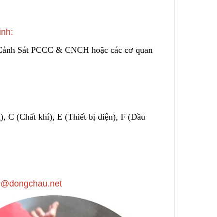
nh:
ủa Cảnh Sát PCCC & CNCH hoặc các cơ quan
)
,
C (Chất khí), E (Thiết bị điện), F (Dầu
he@dongchau.net