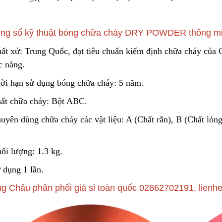
ng số kỹ thuật bóng chữa cháy DRY POWDER thông mi
uất xứ: Trung Quốc, đạt tiêu chuẩn kiểm định chữa cháy c
c năng.
hời hạn sử dụng bóng chữa cháy
:
5 năm.
hất chữa cháy: Bột ABC.
uyên dùng chữa cháy các vật liệu: A (Chất rắn), B (Chất lỏng
ối lượng: 1.3 kg.
 dụng 1 lần.
g Châu phân phối giá sỉ toàn quốc 02862702191, lien