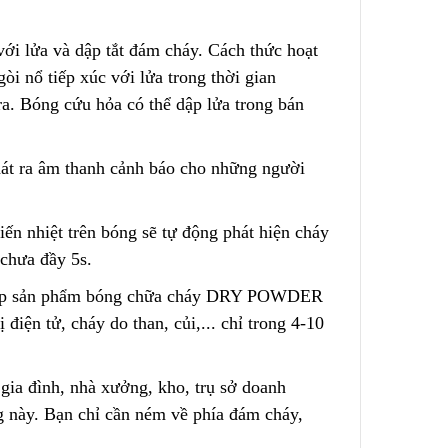
Cách Sử Dụng Hóa Chất
Nguồn
Tẩy Rỉ Sét Hiệu Quả
với lửa và dập tắt đám cháy. Cách thức hoạt
2023/12/08
òi nổ tiếp xúc với lửa trong thời gian
ra. Bóng cứu hỏa có thể dập lửa trong bán
Ứng Dụng Ống Lọc Khe
ụi Công
Johnson Trong Khai Thác
ẫn Từng
Quặng Đất Hiếm
2023/11/05
hát ra âm thanh cảnh báo cho những người
ến nhiệt trên bóng sẽ tự động phát hiện cháy
 chưa đầy 5s.
cấp sản phẩm bóng chữa cháy DRY POWDER
 điện tử, cháy do than, củi,
.
.. chỉ trong 4-10
gia đình, nhà xưởng, kho, trụ sở doanh
g này. Bạn chỉ cần ném về phía đám cháy,