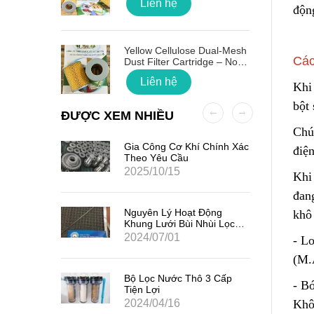
Liên hệ
độn
 Quốc
Yellow Cellulose Dual-Mesh
Các
Dust Filter Cartridge – No
Gasket
Liên hệ
Khi
bột
ĐƯỢC XEM NHIỀU
Chú
ất Hạt
Gia Công Cơ Khí Chính Xác
điệ
7
Theo Yêu Cầu
2025/10/15
Khi
đan
iểm Của
Nguyên Lý Hoạt Động
khô
Khung Lưới Bùi Nhùi Lọc
Tách Hơi Dầu
2024/07/01
- L
(M.
ản Quang
Bộ Lọc Nước Thô 3 Cấp
- B
Tiện Lợi
2024/04/16
Khô