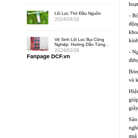
hoạ
 Chất
uả
Lõi Lọc Thô Đầu Nguồn
- B
2024/04/16
động
kho
 Khe
Vệ Sinh Lõi Lọc Bụi Công
kính
i Thác
Nghiệp: Hướng Dẫn Từng
Bước
2024/02/28
- N
Fanpage DCF.vn
đứn
Bón
và 
Hiệ
giúp
giây
Sản
ngh
quả 