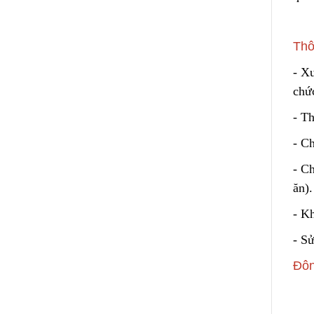
Thô
- X
chứ
- T
- C
- Ch
ăn).
- Kh
- Sử
Đôn