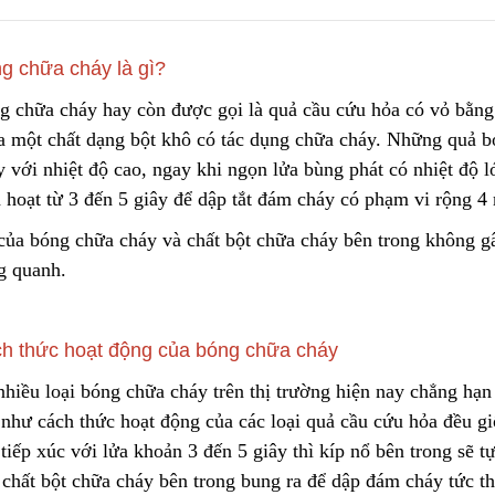
g chữa cháy là gì?
Túi Lọc Bụi Acrylic OD Lỗ
Lõi Lọc Tách Dầu
200 Dài 500mm
DCF.vn | Inox Phủ
g chữa cháy hay còn được gọi là quả cầu cứu hỏa có vỏ bằng 
PTFE/Teflon
Liên hệ
Liên hệ
a một chất dạng bột khô có tác dụng chữa cháy
.
Những quả bó
y với nhiệt độ cao, ngay khi ngọn lửa bùng phát có nhiệt độ 
h hoạt từ 3 đến 5 giây để dập tắt đám cháy có phạm vi rộng 4
Hộp Lọc Giấy Carton Sóng
DCF.vn Oil–Water
Separator Filter |
Liên hệ
của bóng chữa cháy và chất bột chữa cháy bên trong không g
PTFE/Teflon‑Coat
Liên hệ
Stainless Steel
g quanh.
Giấy Cellulose Vàng Lõi Lọc
Bụi Đáy Bằng
Than Hoạt Tính D
Lọc Khí & Nước
h thức hoạt động của bóng chữa cháy
Liên hệ
Liên hệ
nhiều loại bóng chữa cháy trên thị trường hiện nay chẳng h
 như cách thức hoạt động của các loại quả cầu cứu hỏa đều g
Lõi Lọc Bụi Pe Kết Nối Ren
tiếp xúc với lửa khoản 3 đến 5 giây thì kíp nổ bên trong sẽ 
Trong
Phin Lọc Bụi 2 Mặt
Cellulozo Màu Và
 chất bột chữa cháy bên trong bung ra để dập đám cháy tức th
Liên hệ
Ron