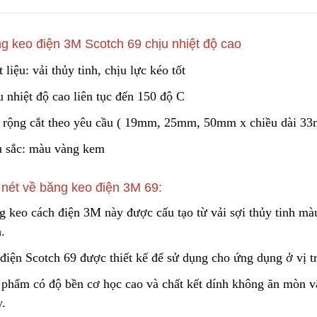
g keo điện 3M Scotch 69 chịu nhiệt độ cao
Túi Lọc Bụi Acrylic OD Lỗ
Lõi Lọc Tách Dầu
200 Dài 500mm
DCF.vn | Inox Phủ
 liệu: vải thủy tinh, chịu lực kéo tốt
PTFE/Teflon
Liên hệ
Liên hệ
 nhiệt độ cao liên tục đến 150 độ C
rộng cắt theo yêu cầu ( 19
m
m, 25mm, 50mm x chiều dài 33
Hộp Lọc Giấy Carton Sóng
DCF.vn Oil–Water
Separator Filter |
 sắc: màu vàng kem
Liên hệ
PTFE/Teflon‑Coat
Liên hệ
Stainless Steel
 nét về băng keo điện 3M 69:
Giấy Cellulose Vàng Lõi Lọc
Bụi Đáy Bằng
Than Hoạt Tính D
g keo cách điện 3M này được cấu tạo từ vải sợi thủy tinh mà
Lọc Khí & Nước
Liên hệ
.
Liên hệ
điện Scotch 69 được thiết kế để sử dụng cho ứng dụng ở vị tr
Lõi Lọc Bụi Pe Kết Nối Ren
 phẩm có độ bền cơ học cao và chất kết dính không ăn mòn vậ
Trong
Phin Lọc Bụi 2 Mặt
Cellulozo Màu Và
y.
Liên hệ
Ron