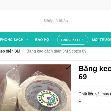
PHÒNG SẠCH
BẢO HỘ
MÔI TRƯ
BĂNG KEO
keo điện 3M
Băng keo cách điện 3M Scotch 69
Băng keo
69
Chất liệu vải thủy 
C