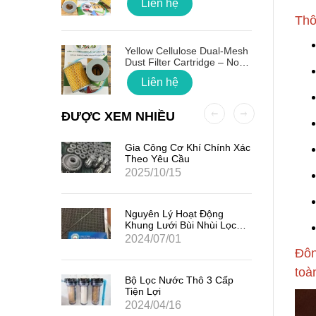
Liên hệ
Thô
 Quốc
Yellow Cellulose Dual-Mesh
Dust Filter Cartridge – No
Gasket
Liên hệ
ĐƯỢC XEM NHIỀU
ất Hạt
Gia Công Cơ Khí Chính Xác
7
Theo Yêu Cầu
2025/10/15
iểm Của
Nguyên Lý Hoạt Động
Khung Lưới Bùi Nhùi Lọc
Tách Hơi Dầu
2024/07/01
Đôn
toà
ản Quang
Bộ Lọc Nước Thô 3 Cấp
Tiện Lợi
2024/04/16