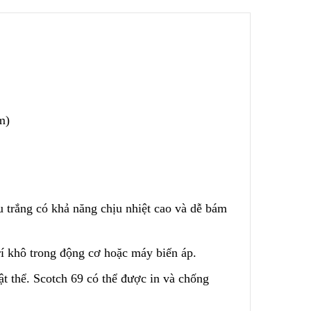
 – Nước
Túi Lọc Bụi Acrylic OD Lỗ
200 Dài 500mm
Liên hệ
m)
Hộp Lọc Giấy Carton Sóng
Liên hệ
ed
Giấy Cellulose Vàng Lõi Lọc
CF Cho
Bụi Đáy Bằng
u trắng có khả năng chịu nhiệt cao và dễ bám
Liên hệ
í k
h
ô trong động cơ hoặc máy biến áp.
Lõi Lọc Bụi Pe Kết Nối Ren
t thể. Scotch 69 có t
h
ể được in và chống
 Lưới
Trong
ng Không
Liên hệ