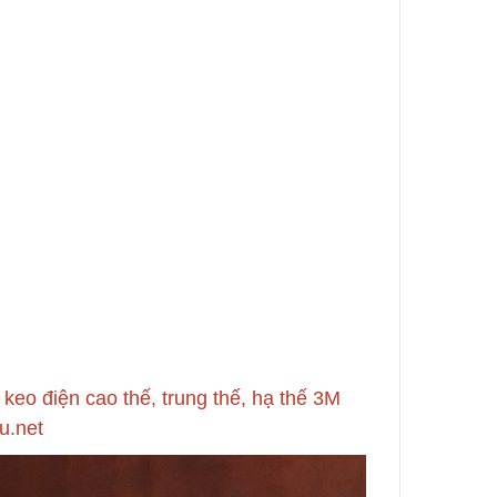
Lõi Lọc Inox Trung Quốc
Dual-Mesh
Cao Cấp
ge – No
Liên hệ
Chính Xác
Công Nghệ Sản Xuất Hạt
Nhựa Lewatit S1567
2024/01/15
ộng
Cấu Tạo Và Đặc Điểm Của
ùi Lọc
Sợi Kẽm Chịu Lực
2023/12/11
eo điện cao thế, trung thế, hạ thế 3M
u.net
3 Cấp
Cấu Tạo Decal Phản Quang
2023/12/11