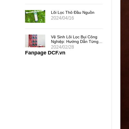
 Chất
uả
Lõi Lọc Thô Đầu Nguồn
2024/04/16
 Khe
Vệ Sinh Lõi Lọc Bụi Công
i Thác
Nghiệp: Hướng Dẫn Từng
Bước
2024/02/28
Fanpage DCF.vn