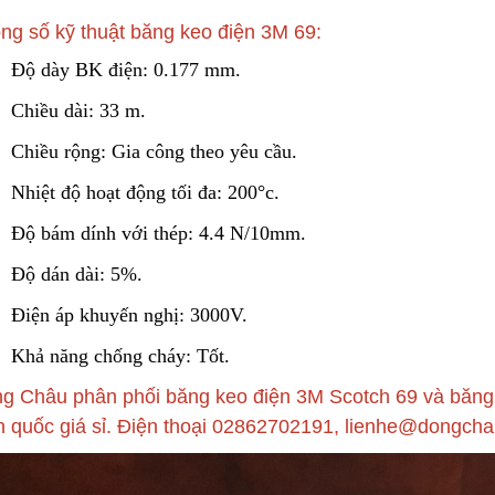
Liên hệ
ng số kỹ thuật băng keo điện 3M 69:
Lõi Lọc Inox Trung Quốc
Độ dày BK điện: 0.177 mm.
Cao Cấp
Yellow Cellulose 
Dust Filter Cartrid
Chiều dài: 33 m.
Liên hệ
Gasket
Liên hệ
Chiều rộng: Gia công theo yêu cầu.
Nhiệt độ hoạt động tối đ
a
: 200°c.
Công Nghệ Sản Xuất Hạt
Gia Công Cơ Khí 
Độ bám dính với thép: 4.4 N/10mm.
Nhựa Lewatit S1567
Theo Yêu Cầu
2024/01/15
2025/10/15
Độ dán dài: 5%.
Điện áp khuyế
n
nghị: 3000V.
Cấu Tạo Và Đặc Điểm Của
Nguyên Lý Hoạt Đ
Sợi Kẽm Chịu Lực
Khung Lưới Bùi Nh
Khả năng chống cháy: Tốt.
Tách Hơi Dầu
2023/12/11
2024/07/01
g Châu phân phối băng keo điện 3M Scotch 69 và băng k
n quốc giá sỉ. Điện thoại
02862702191, lienhe@dongcha
Cấu Tạo Decal Phản Quang
Bộ Lọc Nước Thô 
Tiện Lợi
2023/12/11
2024/04/16