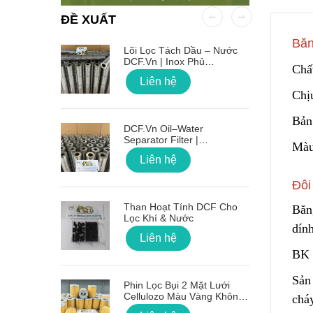
ĐỀ XUẤT
Băn
 OD Lỗ
Lõi Lọc Tách Dầu – Nước
DCF.vn | Inox Phủ
Chất
PTFE/Teflon
Liên hệ
Chịu
Bản 
on Sóng
DCF.vn Oil–Water
Separator Filter |
Màu
PTFE/Teflon‑Coated
Liên hệ
Stainless Steel
Đôi
g Lõi Lọc
Than Hoạt Tính DCF Cho
Băn
Lọc Khí & Nước
dính
Liên hệ
BK 
 Nối Ren
Sản
Phin Lọc Bụi 2 Mặt Lưới
Cellulozo Màu Vàng Không
chá
Ron