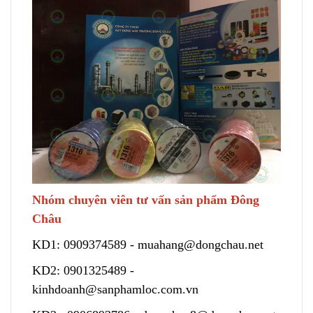
Nhóm chuyên viên tư vấn sản phẩm Đông
Châu
KD1:
0909374589
-
muahang@dongchau.net
KD2:
0901325489
-
kinhdoanh@sanphamloc.com.vn