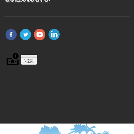
lienhe@dongchau.net