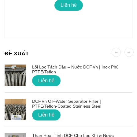
Liên hệ
ĐỀ XUẤT
Lõi Lọc Tách Dầu – Nước DCF.vn | Inox Phủ
PTFE/Teflon
Liên hệ
DCF.vn Oil–Water Separator Filter |
PTFE/Teflon‑Coated Stainless Steel
Liên hệ
Than Hoạt Tính DCF Cho Lọc Khí & Nước