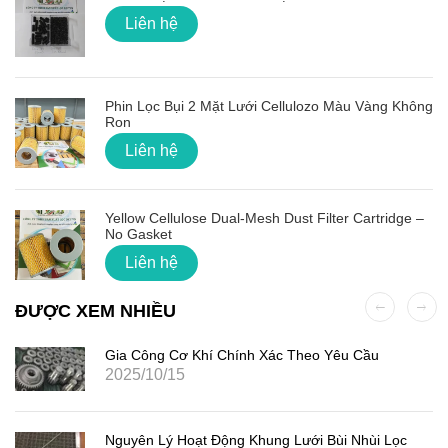
Liên hệ
Phin Lọc Bụi 2 Mặt Lưới Cellulozo Màu Vàng Không
Ron
Liên hệ
Yellow Cellulose Dual-Mesh Dust Filter Cartridge –
No Gasket
Liên hệ
ĐƯỢC XEM NHIỀU
Gia Công Cơ Khí Chính Xác Theo Yêu Cầu
2025/10/15
Nguyên Lý Hoạt Động Khung Lưới Bùi Nhùi Lọc