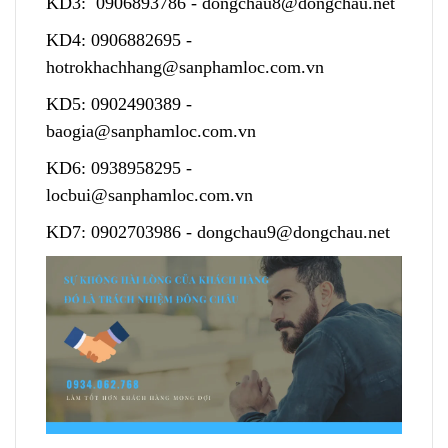
KD3:
0906893786
-
dongchau8@dongchau.net
KD4:
0906882695
-
hotrokhachhang@sanphamloc.com.vn
KD5:
0902490389
-
baogia@sanphamloc.com.vn
KD6:
0938958295
-
locbui@sanphamloc.com.vn
KD7:
0902703986
-
dongchau9@dongchau.net