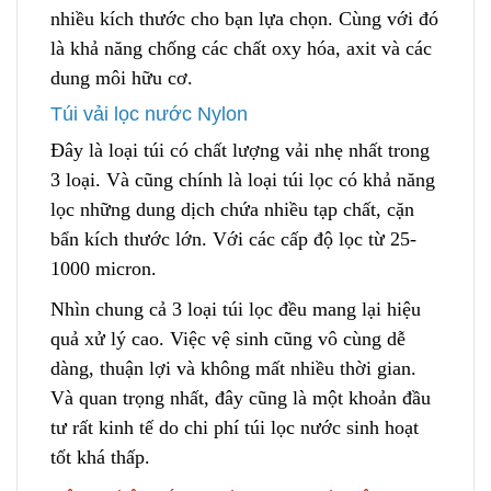
nh
i
ều kích thước cho bạn lựa chọn. Cùng với đó
là khả năng chống các chất oxy hóa, axit
v
à các
dung môi hữu cơ.
Túi vải lọc nước Nylon
Đây là loại túi có chất lượng vải nhẹ nhất trong
3 loại. Và cũng chính là loại túi lọc có khả năng
lọc những dung dịch chứa nhiều tạp chất, cặn
bẩn kích thước lớn. Vớ
i
các cấp độ lọc từ 25-
1000 micron.
Nhìn chung cả 3 loại túi lọc đều mang lại hiệu
quả xử lý cao. Việc vệ sinh cũng vô cùng dễ
dàng, thuận lợi và khô
n
g mất nhiều thời gian.
Và quan trọng nhất, đây cũng là một khoản đầu
tư rấ
t
kinh tế do chi phí túi lọc nước sinh hoạt
tốt khá thấp.