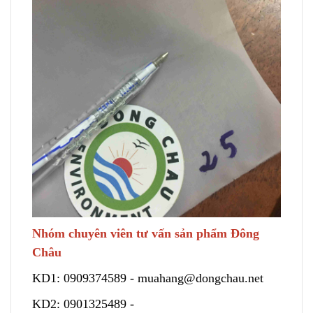
Nhóm chuyên viên tư vấn sản phẩm Đông
Châu
KD1:
0909374589
-
muahang@dongchau.net
KD2:
0901325489
-