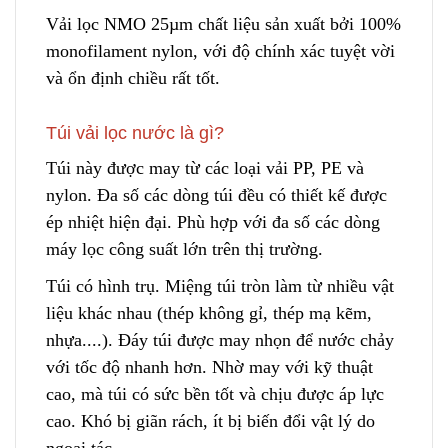
Vải lọc NMO 25µm chất liệu sản xuất bởi 100%
monofilament nylon, với độ chính xác tuyệt vờ
i
và ổn định chiều rất tốt.
Túi vải lọc nước là gì?
Túi này được may từ các loại vải PP, PE và
nylon. Đa số các dòng túi đều có thiết kế được
ép nhiệt hiện đại. Phù hợp với đa số các dòng
máy lọc công suất lớn trên thị trường.
Túi có hình trụ. Miệng túi tròn làm từ nhiều vật
liệu khác nh
a
u (thép không gỉ, thép mạ kẽm,
nhựa....). Đáy túi được may nhọn để nước chảy
với tốc độ nhanh hơn. Nhờ may với kỹ thuật
cao, mà túi có sức bền tốt và chịu được áp lực
cao. Khó bị giãn rách, ít bị biến đổi vật lý do
ngoại tác.