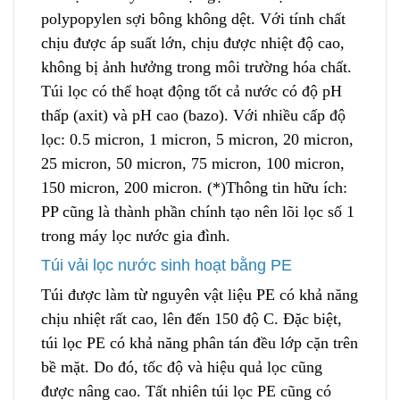
polypopylen sợ
i
bông không dệt. Với tính chất
chịu được áp suất lớn, chịu được nhiệt độ cao,
không bị ảnh hưởng trong môi trường hóa chất.
Túi lọc có thể hoạt động tốt cả nước có độ pH
thấp (axit) và pH cao (bazo). Với nhiều cấp độ
lọc: 0.5 micron, 1 micron, 5 micron, 20 micron,
25 micron, 50 micron, 75 micron, 100 micron,
150 micron, 200 micron. (*)Thông tin hữu ích:
PP cũng là thành phần chính tạ
o
nên lõi lọc số 1
trong máy lọc nước gia đình.
Túi vải lọc nước sinh hoạt bằng PE
Túi được làm từ nguyên vật liệu PE có khả nă
n
g
chịu nhiệt rất cao, lên đến 150 độ C. Đặc biệt,
túi lọc PE có khả năng phân tán đều lớp cặn trên
bề mặt. Do đó, tốc độ và hiệu quả lọc cũng
được nâng cao. Tất nhiên túi lọc PE cũng có