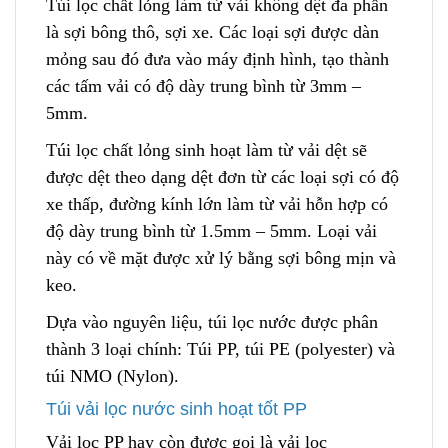
Túi lọc chất lỏng làm từ vải không dệt đa phần
là sợi bông thô, sợi xe. Các loại sợi được dàn
mỏng sau đó đưa vào máy định hình, tạo thành
các tấm vải có độ dày trung bình
t
ừ 3mm –
5mm.
Túi lọc chất lỏng sinh hoạt làm từ vải dệt sẽ
được dệt theo dạng dệt đơn từ các loại sợi có độ
xe thấp, đường kính lớn làm từ vải hỗn hợp có
độ dày trung bình từ 1.5mm – 5mm. Loạ
i
vải
này có về mặt được xử lý bằng sợi bông mịn và
keo.
Dựa vào nguyên liệu, túi lọc nước đượ
c
phân
thành 3 loại chính: Túi PP, túi PE (polyester) và
túi NMO (Nylon).
Túi vải lọc nước sinh hoạt tốt PP
Vải lọc PP hay còn được gọi là vải lọc