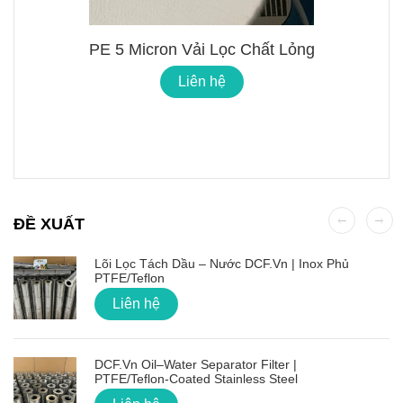
PE 5 Micron Vải Lọc Chất Lỏng
Liên hệ
ĐỀ XUẤT
Lõi Lọc Tách Dầu – Nước DCF.vn | Inox Phủ
PTFE/Teflon
Liên hệ
DCF.vn Oil–Water Separator Filter |
PTFE/Teflon‑Coated Stainless Steel