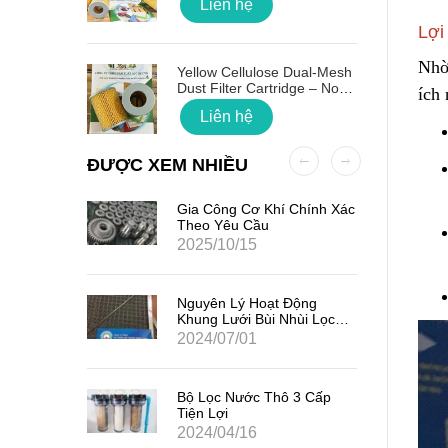
Liên hệ
Lợi
 Quốc
Nhờ
Yellow Cellulose Dual-Mesh
Dust Filter Cartridge – No
ích 
Gasket
Liên hệ
ĐƯỢC XEM NHIỀU
ất Hạt
Gia Công Cơ Khí Chính Xác
7
Theo Yêu Cầu
2025/10/15
iểm Của
Nguyên Lý Hoạt Động
Khung Lưới Bùi Nhùi Lọc
Tách Hơi Dầu
2024/07/01
ản Quang
Bộ Lọc Nước Thô 3 Cấp
Tiện Lợi
2024/04/16