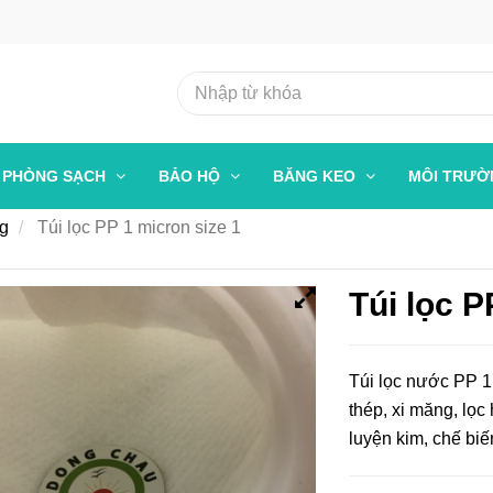
PHÒNG SẠCH
BẢO HỘ
BĂNG KEO
MÔI TRƯ
ng
Túi lọc PP 1 micron size 1
Túi lọc P
Túi lọc nước PP 1
thép, xi măng, lọc
luyện kim, chế biế