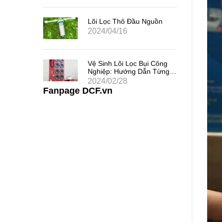
 Chất
uả
Lõi Lọc Thô Đầu Nguồn
2024/04/16
 Khe
Vệ Sinh Lõi Lọc Bụi Công
i Thác
Nghiệp: Hướng Dẫn Từng
Bước
2024/02/28
Fanpage DCF.vn