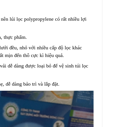
Lõi Lọc Inox Trung Quốc
nên lúi lọc polypropylene có rất nhiều lợi
Dual-Mesh
Cao Cấp
ge – No
Liên hệ
m, thực phẩm.
lưới đều, nhỏ với nhiều cấp độ lọc khác
rất mịn đến thô cực kì hiệu quả.
Chính Xác
Công Nghệ Sản Xuất Hạt
Nhựa Lewatit S1567
vải dễ dàng được loại bỏ để vệ sinh túi lọc
2024/01/15
ẹ, dễ dàng bảo trì và lắp đặt.
ộng
Cấu Tạo Và Đặc Điểm Của
ùi Lọc
Sợi Kẽm Chịu Lực
2023/12/11
3 Cấp
Cấu Tạo Decal Phản Quang
2023/12/11