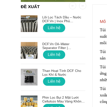
ĐỀ XUẤT
 OD Lỗ
Lõi Lọc Tách Dầu – Nước
DCF.vn | Inox Phủ
Mô 
PTFE/Teflon
Liên hệ
Túi 
suất
môi 
on Sóng
DCF.vn Oil–Water
Separator Filter |
Túi
PTFE/Teflon‑Coated
Liên hệ
Stainless Steel
sản
Túi 
g Lõi Lọc
Than Hoạt Tính DCF Cho
ứng
Lọc Khí & Nước
nhữ
Liên hệ
Túi
 Nối Ren
xoắn
Phin Lọc Bụi 2 Mặt Lưới
công
Cellulozo Màu Vàng Không
Ron