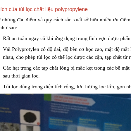
Liên hệ
 ích của túi lọc chất liệu polypropylene
Lõi Lọc Inox Trung Quốc
 những đặc điểm và quy cách sản xuất sở
h
ữu nhiều ưu điểm 
Cao Cấp
Yellow Cellulose 
Dust Filter Cartrid
như sau:
Liên hệ
Gasket
Liên hệ
Rất an toàn ngay cả khi ứng dụng trong lĩnh vực dược phẩ
Vải Polyprotylen có độ dai, độ bền cơ học cao, mật độ mắt 
nhau, cho phép túi lọc có thể lọc được các cặn, tạp chất từ 
Công Nghệ Sản Xuất Hạt
Gia Công Cơ Khí 
Nhựa Lewatit S1567
Theo Yêu Cầu
Các hạt trong các tạp chất lỏng bị mắc kẹt trong các bề mặt 
2024/01/15
2025/10/15
sau thời gian lọc.
Túi lọc dùng trong diện tích rộng, lưu lượng lọc lớn, gọ
n
nh
Cấu Tạo Và Đặc Điểm Của
Nguyên Lý Hoạt Đ
Sợi Kẽm Chịu Lực
Khung Lưới Bùi Nh
Tách Hơi Dầu
2023/12/11
2024/07/01
Cấu Tạo Decal Phản Quang
Bộ Lọc Nước Thô 
Tiện Lợi
2023/12/11
2024/04/16