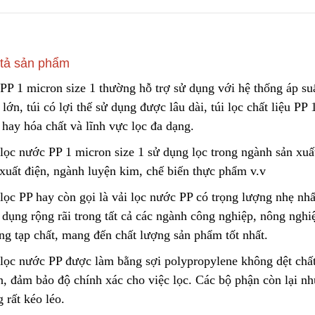
Túi Lọc Bụi Acrylic OD Lỗ
Lõi Lọc Tách Dầu
200 Dài 500mm
DCF.vn | Inox Phủ
tả sản phẩm
PTFE/Teflon
Liên hệ
Liên hệ
PP 1 micron size 1 thường hỗ trợ sử dụng với hệ thống áp su
 lớn, túi có lợi thế sử dụng được lâu dài, túi lọc chất liệu PP
hay hóa chất và lĩnh vực lọc đa dạng.
Hộp Lọc Giấy Carton Sóng
DCF.vn Oil–Water
Separator Filter |
Liên hệ
 lọc nước PP 1 micron size 1 sử dụng lọc trong ngành sản xuấ
PTFE/Teflon‑Coat
Liên hệ
Stainless Steel
 xuất điện, ngành luyện kim, chế biến thực phẩm v.v
lọc PP hay còn gọi là vải lọc nước PP có trọng lượng nhẹ nhấ
Giấy Cellulose Vàng Lõi Lọc
Bụi Đáy Bằng
Than Hoạt Tính D
 dụng rộng rãi trong tất cả các ngành công nghiệp, nông nghi
Lọc Khí & Nước
Liên hệ
ng tạp chất, mang đến chất lượng sản phẩm tốt nhất.
Liên hệ
 lọc nước PP được làm bằng sợi polypropylene không dệt chất 
Lõi Lọc Bụi Pe Kết Nối Ren
, đảm bảo độ chính xác cho việc lọc. Các bộ phận còn lại nh
Trong
Phin Lọc Bụi 2 Mặt
 rất kéo léo.
Cellulozo Màu Và
Liên hệ
Ron