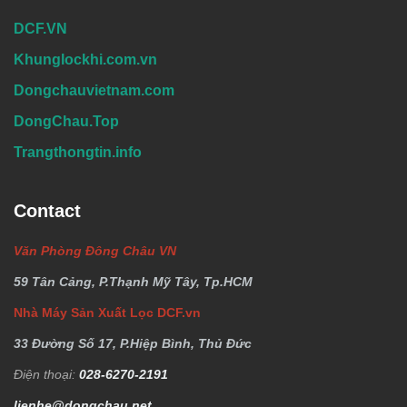
DCF.VN
Khunglockhi.com.vn
Dongchauvietnam.com
DongChau.Top
Trangthongtin.info
Contact
Văn Phòng Đông Châu VN
59 Tân Cảng, P.Thạnh Mỹ Tây, Tp.HCM
Nhà Máy Sản Xuất Lọc DCF.vn
33 Đường Số 17, P.Hiệp Bình, Thủ Đức
Điện thoại:
028-6270-2191
lienhe@dongchau.net