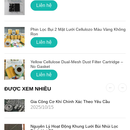
Liên hệ
Phin Lọc Bụi 2 Mặt Lưới Cellulozo Màu Vàng Không
Ron
Liên hệ
Yellow Cellulose Dual-Mesh Dust Filter Cartridge –
No Gasket
Liên hệ
ĐƯỢC XEM NHIỀU
Gia Công Cơ Khí Chính Xác Theo Yêu Cầu
2025/10/15
Nguyên Lý Hoạt Động Khung Lưới Bùi Nhùi Lọc