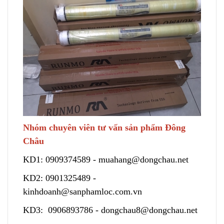
Nhóm chuyên viên tư vấn sản phẩm Đông
Châu
KD1:
0909374589
-
muahang@dongchau.net
KD2:
0901325489
-
kinhdoanh@sanphamloc.com.vn
KD3:
0906893786
-
dongchau8@dongchau.net