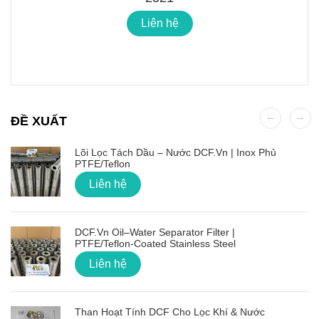
Liên hệ
ĐỀ XUẤT
Lõi Lọc Tách Dầu – Nước DCF.vn | Inox Phủ
PTFE/Teflon
Liên hệ
DCF.vn Oil–Water Separator Filter |
PTFE/Teflon‑Coated Stainless Steel
Liên hệ
Than Hoạt Tính DCF Cho Lọc Khí & Nước