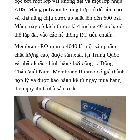
bọc bởi một lớp vải không dệt và một lớp nhựa
ABS. Màng polyamide tổng hợp có độ bền cao
và khả năng chịu đ
ư
ợc áp suất lên đến 600 psi.
Màng này có kích thước là 4 inch x 40 inch, có
thể lắp đặt vào các hệ thống RO tiêu chuẩn.
Membrane RO runmo 4040 là một sản phẩm
chất lượng cao, được s
ả
n xuất tại Trung Quốc
và nhập khẩu chính hãng bởi công ty Đông
Châu Việt Nam. Membrane Runmo có giá thành
hợp lý và được bảo hành kể từ ng
à
y mua hàng
theo quy định nhà sản xuất.