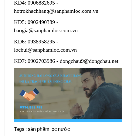
KD4:
0906882695
-
hotrokhachhang@sanphamloc.com.vn
KD5:
0902490389
-
baogia@sanphamloc.com.vn
KD6:
0938958295
-
locbui@sanphamloc.com.vn
KD7:
0902703986
-
dongchau9@dongchau.net
Tags :
sản phẩm lọc nước