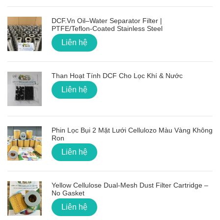
DCF.vn Oil–Water Separator Filter |
PTFE/Teflon‑Coated Stainless Steel
Liên hệ
Than Hoạt Tính DCF Cho Lọc Khí & Nước
Liên hệ
Phin Lọc Bụi 2 Mặt Lưới Cellulozo Màu Vàng Không
Ron
Liên hệ
Yellow Cellulose Dual-Mesh Dust Filter Cartridge –
No Gasket
Liên hệ