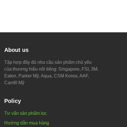
About us
Tập hợp đầy đủ nhu cầu sản phẩm chủ yếu
của thương hiệu nổi tiếng: Singapore, FSI, 3M,
Eaton, Parker Mỹ, Aqua, CSM Korea, AAF,
Camfil Mỹ
Policy
Tư vấn sản phẩm lọc
Hướng dẫn mua hàng