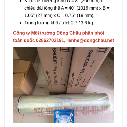
Kích cỡ: đường kính D = 8" (200 mm) x
chiều dài tổng thể A = 40" (1016 mm) x B =
1.05" (27 mm) x C = 0.75" (19 mm).
Trọng lượng khô / ướt: 2.7 / 3.6 kg.
Công ty Môi trường Đông Châu phân phối
toàn quốc 02862702191, lienhe@dongchau.net