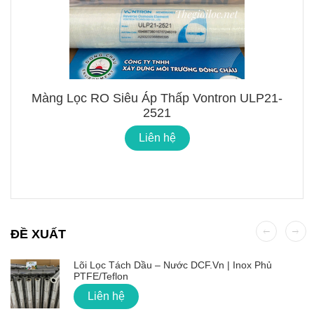
Màng Lọc RO Siêu Áp Thấp Vontron ULP21-
2521
Liên hệ
ĐỀ XUẤT
Lõi Lọc Tách Dầu – Nước DCF.vn | Inox Phủ
PTFE/Teflon
Liên hệ