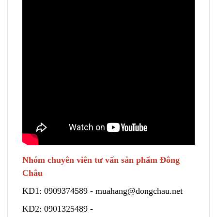
Nhóm chuyên viên tư vấn sản phẩm Đông
Châu
KD1:
0909374589
-
muahang@dongchau.net
KD2:
0901325489
-