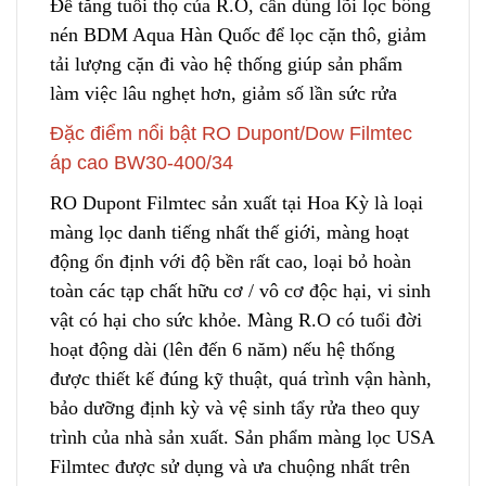
Để tăng tuổi thọ của R.
O
, cần dùng lõi lọc bông
nén BDM Aqua Hàn Quốc để lọc cặn thô, giảm
tải lượng cặn đ
i
vào hệ thống giúp sản phẩm
làm việc lâu nghẹt hơn, giảm số lần sức rửa
Đặc điểm nổi bật RO Dupont/Dow Filmtec
áp cao BW30-400/34
RO Dupont Filmtec sản xuất tại Hoa Kỳ là l
o
ại
màng lọc danh tiếng nhất thế giới, màng hoạt
động ổn định với độ bền rất cao, loại bỏ hoàn
toàn các tạp chất hữu cơ / vô cơ độc hại, vi sinh
vật có hại cho sức khỏe. Màng R.O có tuổi đời
hoạt động dài (lên đến 6 năm) nếu hệ thống
được thiết kế đúng kỹ thuật
,
quá trình vận hành,
bảo dưỡng định kỳ và vệ sinh tẩy rửa theo quy
trình của nhà sản xuất. Sản phẩm màng lọc USA
Filmtec được sử dụng và ưa chuộng nhất trên