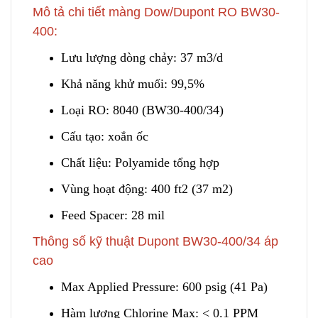
Mô tả chi tiết màng Dow/Dupont RO BW30-
400:
Lưu lượng dòng chảy: 37 m
3
/d
Khả năng khử muối: 99,5%
Loại RO: 8040 (BW30-400/34)
Cấu tạo: xoắn ốc
Chất liệu: Polyamide tổ
n
g hợp
Vùng hoạt động: 400 ft2 (37 m2)
Feed Spacer: 28 mil
Thông số kỹ thuật Dupont BW30-400/34 áp
cao
Max Applied Pressure: 600 psig (41 Pa)
Hàm lượng Chlorine M
a
x: < 0.1 PPM