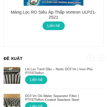
Màng Lọc RO Siêu Áp Thấp Vontron ULP21-
2521
Liên hệ
ĐỀ XUẤT
Lõi Lọc Tách Dầu – Nước DCF.vn | Inox Phủ
PTFE/Teflon
Liên hệ
DCF.vn Oil–Water Separator Filter |
PTFE/Teflon‑Coated Stainless Steel
Liên hệ