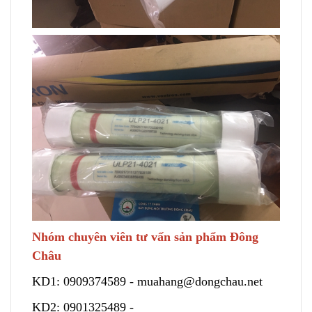
Nhóm chuyên viên tư vấn sản phẩm Đông
Châu
KD1:
0909374589
-
muahang@dongchau.net
KD2:
0901325489
-