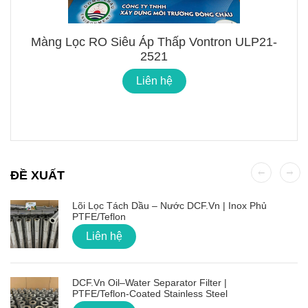
Màng Lọc RO Siêu Áp Thấp Vontron ULP21-
2521
Liên hệ
ĐỀ XUẤT
Lõi Lọc Tách Dầu – Nước DCF.vn | Inox Phủ
PTFE/Teflon
Liên hệ
DCF.vn Oil–Water Separator Filter |
PTFE/Teflon‑Coated Stainless Steel