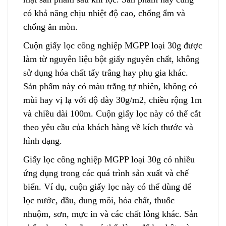
có khả năng chịu nh
i
ệt độ cao, chống ẩm và
chống ăn m
ò
n.
Cuộn giấy lọc công nghiệp MGPP loại 30g được
làm từ nguyên liệu bột giấy nguyên chất
,
không
sử dụng hóa chất tẩy trắng hay phụ gia khác.
Sản phẩm này có màu trắng tự nh
i
ên, không có
mùi hay vị lạ với độ dày 30g/m2, chiều rộng 1m
và chiều dài 100m. Cuộn giấy lọc này có thể cắt
theo yêu cầu của khách hàng về kích thước và
hình dạng.
Giấy lọc công nghiệp MGPP loại 30g có nhiều
ứng dụng trong các quá trình sản xuất và chế
biến
.
Ví dụ, cuộn giấy lọc này có thể dùng để
lọc nước, dầu, dung môi, hóa chất, thuốc
nhuộm, sơn, mực in và các chất lỏng kh
á
c. Sản