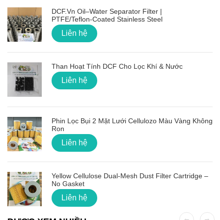
DCF.vn Oil–Water Separator Filter |
PTFE/Teflon‑Coated Stainless Steel
Liên hệ
Than Hoạt Tính DCF Cho Lọc Khí & Nước
Liên hệ
Phin Lọc Bụi 2 Mặt Lưới Cellulozo Màu Vàng Không
Ron
Liên hệ
Yellow Cellulose Dual-Mesh Dust Filter Cartridge –
No Gasket
Liên hệ