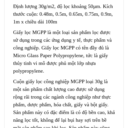
Định lượng 30g/m2, độ lọc khoảng 50µm. Kích
thước cuộn: 0.48m, 0.5m, 0.65m, 0.75m, 0.9m,
1m x chiều dài 100m
Giấy lọc MGPP là một loại sản phẩm lọc được
sử dụ
n
g trong các ứng dụng y tế, thực phẩm và
c
ô
ng nghiệp. Giấy lọc MGPP có tên đầy đủ là
Micro Glass P
a
per Polypropylene, tức là giấy
thủy tinh vi mô đư
ợ
c phủ một lớp nhựa
polypropylene.
Cuộn giấy lọc công nghiệp MGPP loại 30g là
một sản phẩm chất lượng cao được sử dụng
rộng rãi trong các ngành công nghiệp như thực
phẩm, dược phẩm, hóa chất, giấy và bột giấy.
Sản phẩm này có đặc đ
i
ểm là có độ bền cao, khả
năng lọc tốt, không để lại bụi hay sợi trên bề
mặt sản phẩm sau khi lọc. Sản phẩm này cũng