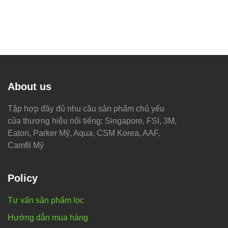
About us
Tập hợp đầy đủ nhu cầu sản phẩm chủ yếu
của thương hiệu nổi tiếng: Singapore, FSI, 3M,
Eaton, Parker Mỹ, Aqua, CSM Korea, AAF,
Camfil Mỹ
Policy
Tư vấn sản phẩm lọc
Hướng dẫn mua hàng