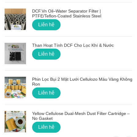
DCF.vn Oil–Water Separator Filter |
PTFE/Teflon‑Coated Stainless Steel
Liên hệ
Than Hoạt Tính DCF Cho Lọc Khí & Nước
Liên hệ
Phin Lọc Bụi 2 Mặt Lưới Cellulozo Màu Vàng Không
Ron
Liên hệ
Yellow Cellulose Dual-Mesh Dust Filter Cartridge –
No Gasket
Liên hệ