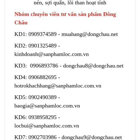
nén, sợi quấn, lõi than hoạt tính
Nhóm chuyên viên tư vấn sản phẩm Đông
Châu
KD1:
0909374589
-
muahang@dongchau.net
KD2:
0901325489
-
kinhdoanh@sanphamloc.com.vn
KD3:
0906893786
-
dongchau8@dongchau.net
KD4:
0906882695
-
hotrokhachhang@sanphamloc.com.vn
KD5:
0902490389
-
baogia@sanphamloc.com.vn
KD6:
0938958295
-
locbui@sanphamloc.com.vn
KD7:
0902703986
-
dongchau9@dongchau.net