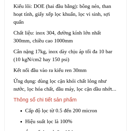
Kiểu lõi: DOE (hai đầu bằng): bông nén, than
hoạt tính, giấy xếp lọc khuẩn, lọc vi sinh, sợi
quấn
Chất liệu: inox 304, đường kính lớn nhất
300mm, chiều cao 1000
m
m
Cân nặng 17kg, inox dày chịu áp tối đa 10 bar
(10 kgN/cm2 hay 150 psi)
Kết nối đầu vào ra kiểu r
e
n 30mm
Ứng dụng: dùng lọc cặn khỏi chất lỏng như
nước, lọc hóa chất, dầu máy
,
lọc cặn dầu nhớt...
Thông số chi tiết sản phẩm
Cấp độ lọc từ 0.5 đến 200 micron
Hiệu suất lọc là 100%