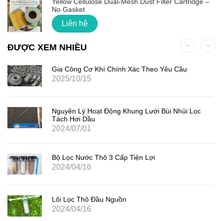
Yellow Cellulose Dual-Mesh Dust Filter Cartridge –
No Gasket
Liên hệ
ĐƯỢC XEM NHIỀU
Gia Công Cơ Khí Chính Xác Theo Yêu Cầu
2025/10/15
Nguyên Lý Hoạt Động Khung Lưới Bùi Nhùi Lọc
Tách Hơi Dầu
2024/07/01
Bộ Lọc Nước Thô 3 Cấp Tiện Lợi
2024/04/16
Lõi Lọc Thô Đầu Nguồn
2024/04/16