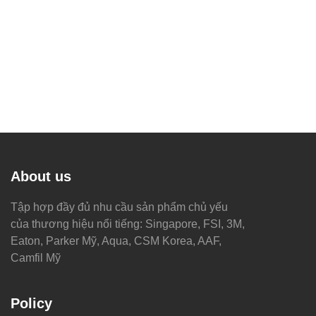
About us
Tập hợp đầy đủ nhu cầu sản phẩm chủ yếu
của thương hiệu nổi tiếng: Singapore, FSI, 3M,
Eaton, Parker Mỹ, Aqua, CSM Korea, AAF,
Camfil Mỹ
Policy