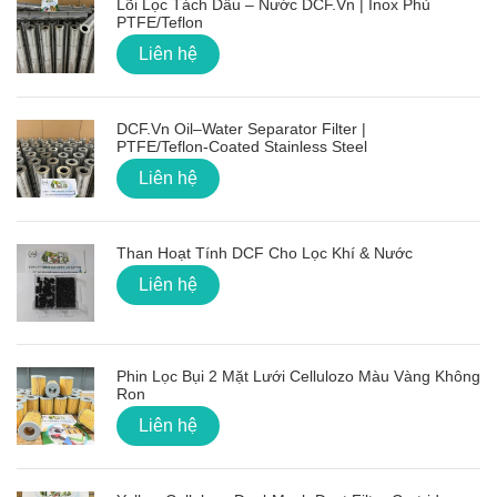
Lõi Lọc Tách Dầu – Nước DCF.vn | Inox Phủ
PTFE/Teflon
Liên hệ
DCF.vn Oil–Water Separator Filter |
PTFE/Teflon‑Coated Stainless Steel
Liên hệ
Than Hoạt Tính DCF Cho Lọc Khí & Nước
Liên hệ
Phin Lọc Bụi 2 Mặt Lưới Cellulozo Màu Vàng Không
Ron
Liên hệ