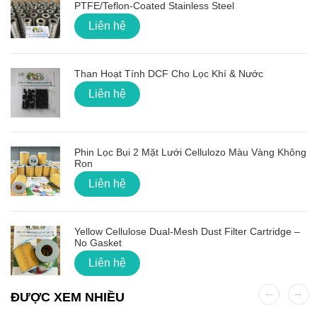
PTFE/Teflon‑Coated Stainless Steel
Liên hệ
Than Hoạt Tính DCF Cho Lọc Khí & Nước
Liên hệ
Phin Lọc Bụi 2 Mặt Lưới Cellulozo Màu Vàng Không
Ron
Liên hệ
Yellow Cellulose Dual-Mesh Dust Filter Cartridge –
No Gasket
Liên hệ
ĐƯỢC XEM NHIỀU