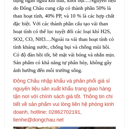
dụng ngăn ngừa khí thải, khói bụi....Nguyên liệu
do Đông Châu cung cấp có thành phần 50% là
than hoạt tính, 40% PP, và 10 % là các hợp chất
đặc biệt. Với các thành phần cấu tạo vải than
hoạt tính có thể lọc tuyệt đối các loại khí H2S,
SO2, CO, NH3....Ngoài r
a
vải than hoạt tính có
tính kháng nước, chống bụi và chống mùi hôi.
Có độ đàn hồi tốt, bề mặt vải bóng và nhẵn mịn.
Sản phẩm có khả năng tự phân hủy, không gây
ảnh hưởng đến môi trường sống.
Đông Châu nhập khẩu và phân phối giá sỉ
nguyên liệu sản xuất khẩu trang giao hàng
tận nơi với chính sách giá tốt. Thông tin chi
tiết về sản phẩm vui lòng liên hệ phòng kinh
doanh, hotline: 02862702191,
lienhe@dongchau.net