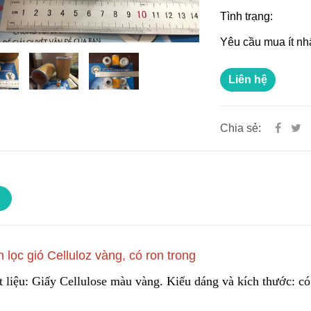
Tình trạng:
Yêu cầu mua ít nh
Liên hệ
Chia sẻ:
n lọc gió Celluloz vàng, có ron trong
t liệu: Giấy Cellulose màu vàng. Kiểu dáng và kích thước: có