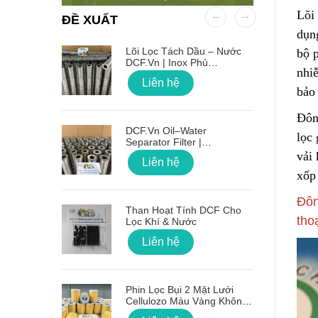
Lõi 
ĐỀ XUẤT
dụng
 OD Lỗ
Lõi Lọc Tách Dầu – Nước
bộ 
DCF.vn | Inox Phủ
nhi
PTFE/Teflon
Liên hệ
bảo
Đôn
on Sóng
DCF.vn Oil–Water
lọc
Separator Filter |
PTFE/Teflon‑Coated
vải 
Liên hệ
Stainless Steel
xốp
g Lõi Lọc
Đôn
Than Hoạt Tính DCF Cho
tho
Lọc Khí & Nước
Liên hệ
 Nối Ren
Phin Lọc Bụi 2 Mặt Lưới
Cellulozo Màu Vàng Không
Ron