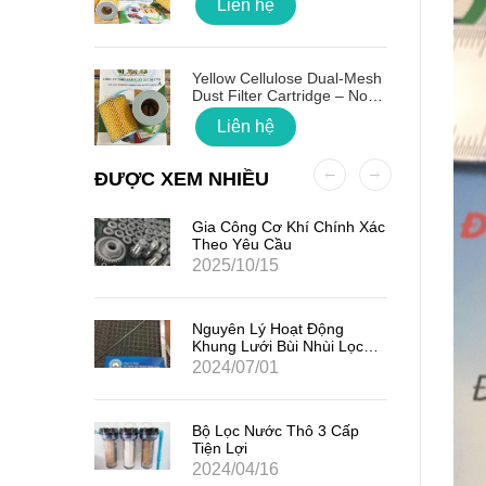
Liên hệ
 Quốc
Yellow Cellulose Dual-Mesh
Dust Filter Cartridge – No
Gasket
Liên hệ
ĐƯỢC XEM NHIỀU
ất Hạt
Gia Công Cơ Khí Chính Xác
7
Theo Yêu Cầu
2025/10/15
iểm Của
Nguyên Lý Hoạt Động
Khung Lưới Bùi Nhùi Lọc
Tách Hơi Dầu
2024/07/01
ản Quang
Bộ Lọc Nước Thô 3 Cấp
Tiện Lợi
2024/04/16