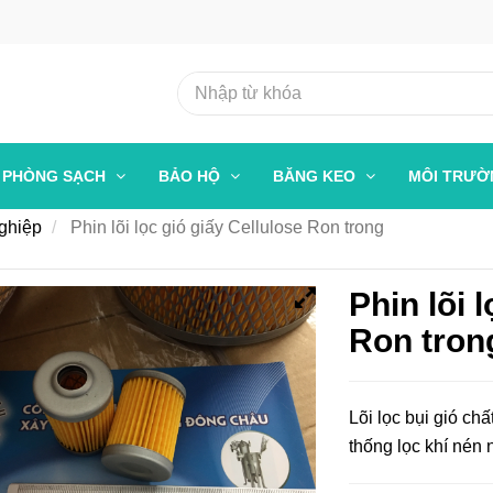
PHÒNG SẠCH
BẢO HỘ
BĂNG KEO
MÔI TRƯ
nghiệp
Phin lõi lọc gió giấy Cellulose Ron trong
Phin lõi 
Ron tron
Lõi lọc bụi gió ch
thống lọc khí nén 