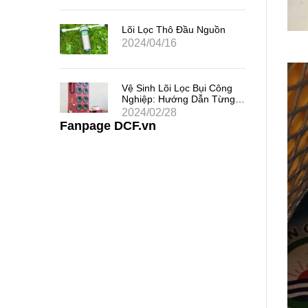
 Chất
uả
Lõi Lọc Thô Đầu Nguồn
2024/04/16
 Khe
Vệ Sinh Lõi Lọc Bụi Công
i Thác
Nghiệp: Hướng Dẫn Từng
Bước
2024/02/28
Fanpage DCF.vn