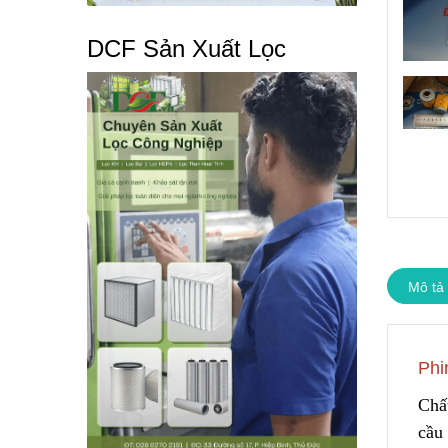
DCF Sản Xuất Lọc
Mô tả
Phi
Chấ
cầu