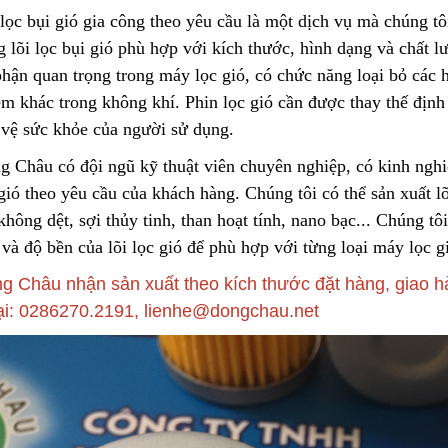
lọc bụi gió gia công theo yêu cầu là một dịch vụ mà chú
n
g t
 lõi lọc bụi gió phù hợp với kích thước, hình dạng và chất 
Túi Lọc Bụi Acrylic OD Lỗ
Lõi Lọc Tách Dầu
phận quan trọng trong máy lọc gió, có chức năng loại
b
ỏ các 
200 Dài 500mm
DCF.vn | Inox Phủ
ễm khác trong không khí. Phin lọc gió cần được thay thế định
PTFE/Teflon
Liên hệ
Liên hệ
 vệ sức
k
hỏe của người sử dụng.
g Châu có đội ngũ kỹ thuật
v
iên chuyên nghiệp, có kinh nghiệ
Hộp Lọc Giấy Carton Sóng
DCF.vn Oil–Water
 gió
t
heo yêu cầu của khách hàng. Chúng tôi có thể sản xuất lõi
Separator Filter |
Liên hệ
PTFE/Teflon‑Coat
không dệt, sợi thủy tinh, than hoạt tính, nano bạc..
.
Chúng tôi 
Liên hệ
Stainless Steel
 và đ
ộ
bền của lõi lọc gió để phù hợp với từng loại máy lọc 
Giấy Cellulose Vàng Lõi Lọc
g Châu nhận sản xuất theo kích thước đặt hàng, giao hà
Bụi Đáy Bằng
Than Hoạt Tính D
ại: 0286270.2191, lienhe@dongchau.net
Lọc Khí & Nước
Liên hệ
Liên hệ
Lõi Lọc Bụi Pe Kết Nối Ren
Trong
Phin Lọc Bụi 2 Mặt
Cellulozo Màu Và
Liên hệ
Ron