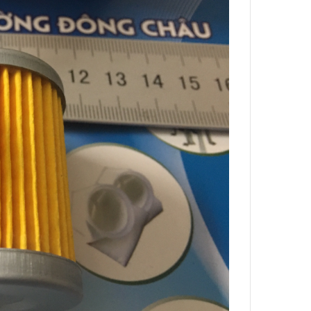
Lõi Lọc Inox Trung Quốc
Dual-Mesh
Cao Cấp
ge – No
Liên hệ
Chính Xác
Công Nghệ Sản Xuất Hạt
Nhựa Lewatit S1567
2024/01/15
ộng
Cấu Tạo Và Đặc Điểm Của
ùi Lọc
Sợi Kẽm Chịu Lực
2023/12/11
3 Cấp
Cấu Tạo Decal Phản Quang
2023/12/11