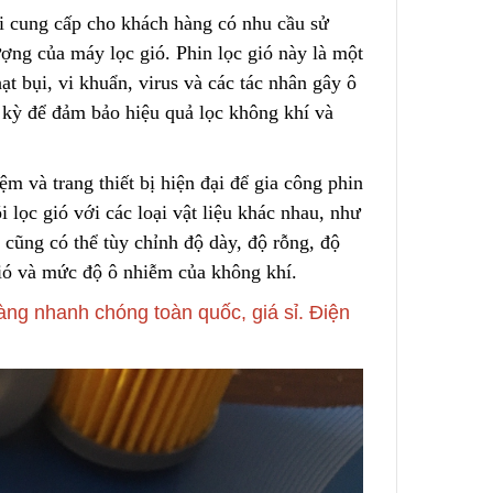
ôi cung cấp cho khách hàng có nhu cầu sử
lượng của máy lọc gió. Phin lọc gió này
l
à một
 – Nước
Túi Lọc Bụi Acrylic OD Lỗ
hạt bụi, vi khuẩn, virus và các tác nhân gây ô
200 Dài 500mm
 kỳ để đảm bảo hiệu quả lọc không khí và
Liên hệ
m và trang thiết bị hiện đại để gia công phin
Hộp Lọc Giấy Carton Sóng
 lọc gió với các loại vật liệu khác nhau, như
Liên hệ
ed
cũng có thể tùy chỉnh độ dày, độ rỗng, độ
gió và mức độ ô nhiễm của không khí.
Giấy Cellulose Vàng Lõi Lọc
ng nhanh chóng toàn quốc, giá sỉ. Điện
CF Cho
Bụi Đáy Bằng
Liên hệ
Lõi Lọc Bụi Pe Kết Nối Ren
 Lưới
Trong
ng Không
Liên hệ