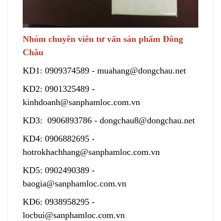
Nhóm chuyên viên tư vấn sản phẩm Đông
Châu
KD1:
0909374589
-
muahang@dongchau.net
KD2:
0901325489
-
kinhdoanh@sanphamloc.com.vn
KD3:
0906893786
-
dongchau8@dongchau.net
KD4:
0906882695
-
hotrokhachhang@sanphamloc.com.vn
KD5:
0902490389
-
baogia@sanphamloc.com.vn
KD6:
0938958295
-
locbui@sanphamloc.com.vn