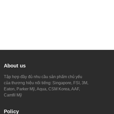
About us
Tập hợp đầy đủ nhu cầu sản phẩm chủ yếu
của thương hiệu nổi tiếng: Singapore, FSI, 3M,
Eaton, Parker Mỹ, Aqua, CSM Korea, AAF,
Camfil Mỹ
Policy