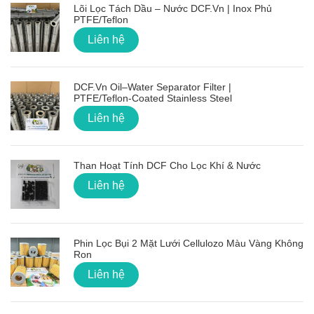
Lõi Lọc Tách Dầu – Nước DCF.vn | Inox Phủ
PTFE/Teflon
Liên hệ
DCF.vn Oil–Water Separator Filter |
PTFE/Teflon‑Coated Stainless Steel
Liên hệ
Than Hoạt Tính DCF Cho Lọc Khí & Nước
Liên hệ
Phin Lọc Bụi 2 Mặt Lưới Cellulozo Màu Vàng Không
Ron
Liên hệ