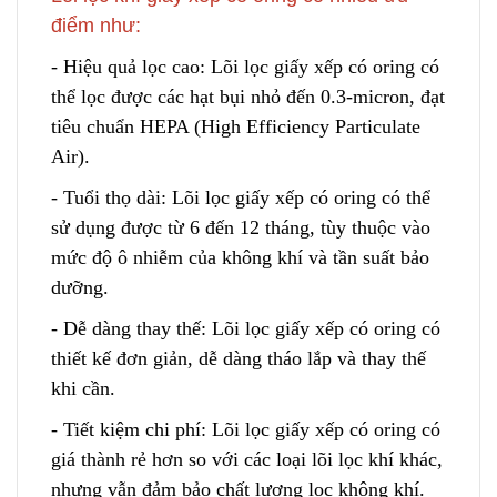
điểm như:
- Hiệu quả lọc cao: Lõi lọc giấy xếp có oring có
t
hể lọc được các hạt bụi nhỏ đến 0.3-micron
,
đạt
tiêu chuẩn HEPA (High Efficiency Particulate
Air).
- Tuổi thọ dài: Lõi lọc giấy xếp có oring có thể
sử dụng được từ 6 đến 12 tháng, tùy thuộc vào
mức độ ô nhiễm của không khí và tần suất bảo
dưỡng.
- Dễ dàng thay thế: Lõi lọc giấy xếp có oring có
thiết kế đơn giản, dễ dàng tháo lắ
p
và thay thế
khi cần.
- Tiết kiệm chi phí: Lõi lọc giấy xếp có oring
c
ó
giá thành rẻ hơn so với các loại lõi lọc khí khác,
nhưng vẫn
đ
ảm bảo chất lượng lọc không khí.