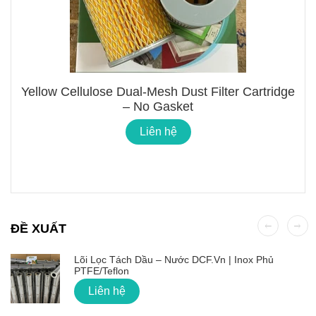
Yellow Cellulose Dual-Mesh Dust Filter Cartridge
– No Gasket
Liên hệ
ĐỀ XUẤT
Lõi Lọc Tách Dầu – Nước DCF.vn | Inox Phủ
PTFE/Teflon
Liên hệ