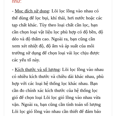
như:
-
Mục đích sử dụng
: Lõi lọc lồng vào nhau có
thể dùng để lọc bụi, khí thải, hơi nước hoặc các
tạp chất khác
.
Tùy theo loại chất cần lọc, bạn
cần chọn loại vật liệu lọc phù hợp có độ bền, độ
dẻo và độ thấm cao. Ngoài ra, bạn cũng cần
xem xét nhiệt độ, độ ẩm và áp suất của môi
trường sử d
ụ
ng để chọn loại vải lọc chịu được
các yếu tố này.
-
Kích thước và số lượng
: Lõi lọc lồng vào nhau
có nh
i
ều kích thước và chiều dài khác nhau, phù
hợp với các loại hệ thống lọc khác nhau
.
Bạn
cần đo chính xác kích thước của hệ thống lọc
gió để chọn loại Lõi lọc gió lồng vào nhau vừa
vặn. Ngoài ra, bạn cũng cần tính toán số lượng
Lõi lọc gió lồng vào nhau cần thiết
đ
ể đảm bảo