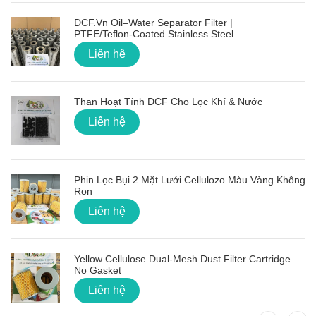
DCF.vn Oil–Water Separator Filter |
PTFE/Teflon‑Coated Stainless Steel
Liên hệ
Than Hoạt Tính DCF Cho Lọc Khí & Nước
Liên hệ
Phin Lọc Bụi 2 Mặt Lưới Cellulozo Màu Vàng Không
Ron
Liên hệ
Yellow Cellulose Dual-Mesh Dust Filter Cartridge –
No Gasket
Liên hệ