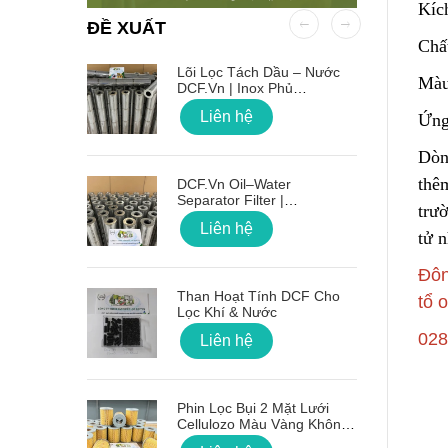
Kíc
ĐỀ XUẤT
Chấ
 OD Lỗ
Lõi Lọc Tách Dầu – Nước
Màu
DCF.vn | Inox Phủ
PTFE/Teflon
Liên hệ
Ứng
Dòn
thê
on Sóng
DCF.vn Oil–Water
Separator Filter |
trườ
PTFE/Teflon‑Coated
Liên hệ
Stainless Steel
tử n
Đôn
g Lõi Lọc
Than Hoạt Tính DCF Cho
tổ 
Lọc Khí & Nước
028
Liên hệ
 Nối Ren
Phin Lọc Bụi 2 Mặt Lưới
Cellulozo Màu Vàng Không
Ron