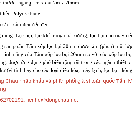
h thước: ngang 1m x dài 2m x 20mm
t liệu Polyurethane
Túi Lọc Bụi Acrylic OD Lỗ
Lõi Lọc Tách Dầu
 sắc
:
xám đen đến đen
200 Dài 500mm
DCF.vn | Inox Phủ
PTFE/Teflon
Liên hệ
Liên hệ
 dụng: Lọc bụi, lọc khí trong nhà xưởng, lọc bụi cho máy nén
g sản phẩm Tấm xốp lọc bụi 20mm được tẩm (phun) một lớp
m tính năng của Tấm xốp lọc bụi 20mm so với các xốp lọc bụi
Hộp Lọc Giấy Carton Sóng
DCF.vn Oil–Water
Separator Filter |
ng, được ứng dụng phổ biến rộng rãi trong các ngành thiết bị
Liên hệ
PTFE/Teflon‑Coat
Liên hệ
Stainless Steel
hư (vi tính hay cho các loại điều hòa, máy lạnh, lọc bụi thôn
g Châu nhập khẩu và phân phối giá sỉ toàn quốc Tấm M
Giấy Cellulose Vàng Lõi Lọc
Bụi Đáy Bằng
Than Hoạt Tính D
ong
Lọc Khí & Nước
Liên hệ
62702191, lienhe@dongchau.net
Liên hệ
Lõi Lọc Bụi Pe Kết Nối Ren
Trong
Phin Lọc Bụi 2 Mặt
Cellulozo Màu Và
Liên hệ
Ron