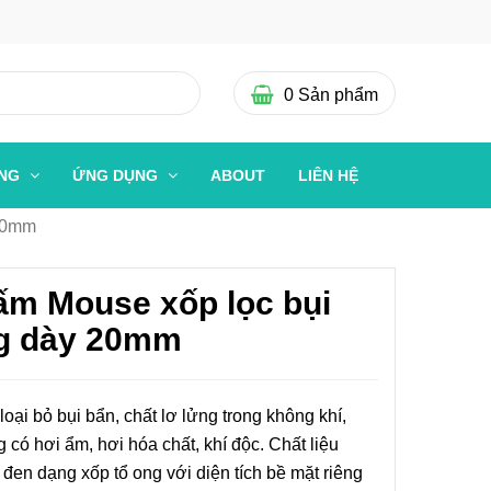
0
Sản phẩm
ỜNG
ỨNG DỤNG
ABOUT
LIÊN HỆ
 20mm
m Mouse xốp lọc bụi
ng dày 20mm
ại bỏ bụi bẩn, chất lơ lửng trong không khí,
 có hơi ẩm, hơi hóa chất, khí độc. Chất liệu
đen dạng xốp tổ ong với diện tích bề mặt riêng