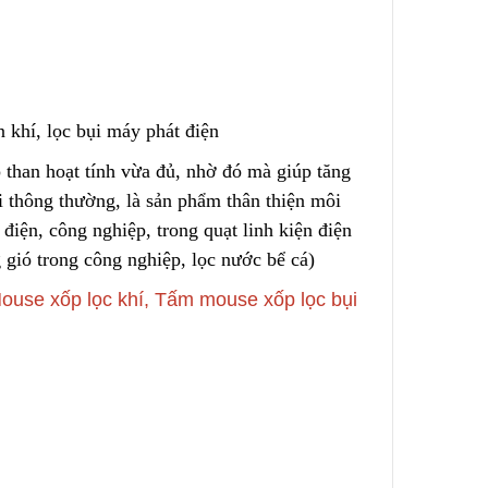
 – Nước
Túi Lọc Bụi Acrylic OD Lỗ
200 Dài 500mm
Liên hệ
 khí, lọc bụi máy phát điện
 t
h
an hoạt tính vừa đủ, nhờ đó mà giúp tăng
 thông thường, là sản phẩm thân thiện môi
Hộp Lọc Giấy Carton Sóng
 điện, công nghiệp, trong quạt l
i
nh kiện điện
Liên hệ
ed
g gió trong công nghiệp, lọc nước bể cá)
ouse xốp lọc khí, Tấm mouse xốp lọc bụi
Giấy Cellulose Vàng Lõi Lọc
CF Cho
Bụi Đáy Bằng
Liên hệ
Lõi Lọc Bụi Pe Kết Nối Ren
 Lưới
Trong
ng Không
Liên hệ