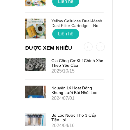
Liên hệ
 Quốc
Yellow Cellulose Dual-Mesh
Dust Filter Cartridge – No
Gasket
Liên hệ
ĐƯỢC XEM NHIỀU
ất Hạt
Gia Công Cơ Khí Chính Xác
7
Theo Yêu Cầu
2025/10/15
iểm Của
Nguyên Lý Hoạt Động
Khung Lưới Bùi Nhùi Lọc
Tách Hơi Dầu
2024/07/01
ản Quang
Bộ Lọc Nước Thô 3 Cấp
Tiện Lợi
2024/04/16