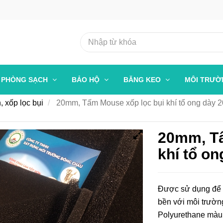
PHÒNG SẠCH
BẢO HỘ
BĂNG KEO
MÔI TRƯ
, xốp lọc bụi
20mm, Tấm Mouse xốp lọc bụi khí tổ ong dày
20mm, Tấ
khí tổ o
Được sử dụng để lo
bền với môi trường
Polyurethane màu 