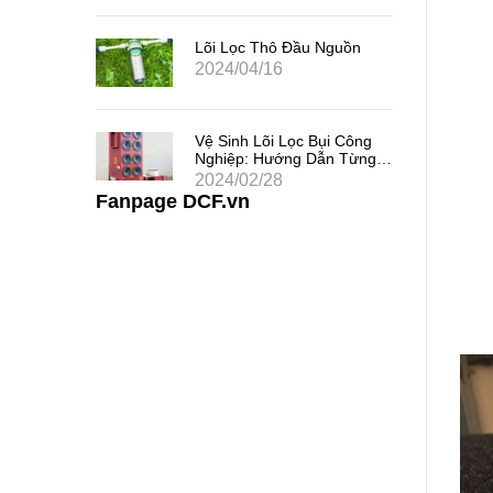
 Chất
uả
Lõi Lọc Thô Đầu Nguồn
2024/04/16
 Khe
Vệ Sinh Lõi Lọc Bụi Công
i Thác
Nghiệp: Hướng Dẫn Từng
Bước
2024/02/28
Fanpage DCF.vn