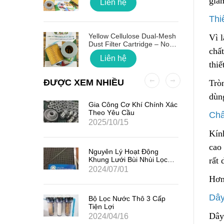
giảm
Liên hệ
Thi
 Quốc
Yellow Cellulose Dual-Mesh
Vì l
Dust Filter Cartridge – No
chấ
Gasket
Liên hệ
thiế
ĐƯỢC XEM NHIỀU
Trò
dùn
ất Hạt
Gia Công Cơ Khí Chính Xác
7
Theo Yêu Cầu
Chấ
2025/10/15
Kính
cao 
iểm Của
Nguyên Lý Hoạt Động
Khung Lưới Bùi Nhùi Lọc
rất 
Tách Hơi Dầu
2024/07/01
Hơn
Dây
ản Quang
Bộ Lọc Nước Thô 3 Cấp
Tiện Lợi
Dây
2024/04/16