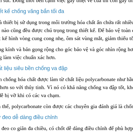
 sút. Đồng thời bên cạnh việc gây thiệt về của thì còn gây th
Liên hệ
ết kế chống văng bắn tối đa
Lõi Lọc Inox Trung Quốc
Cao Cấp
Yellow Cellulose 
à thiết bị sử dụng trong môi
t
rường hóa chất ẩn chứa rất nhiề
Dust Filter Cartrid
Liên hệ
t nào cũng đều được chú trọng trong thiết kế. Để bảo vệ toàn
Gasket
Liên hệ
t kế hình vòng cung cong nhẹ, ôm sát vùng mắt, giảm thiểu t
ng kính và bản gọng rộng cho góc bảo vệ và góc nhìn rộng h
g làm việc chuẩn xác hơn.
Công Nghệ Sản Xuất Hạt
Gia Công Cơ Khí 
Nhựa Lewatit S1567
Theo Yêu Cầu
t liệu siêu bền chống va đập
2024/01/15
2025/10/15
 chống hóa chất được làm từ chất liệu polycarbonate như hầu
hơn so với thủy tinh. Vì nó có khả năng chống va đập tốt, k
Cấu Tạo Và Đặc Điểm Của
Nguyên Lý Hoạt Đ
Sợi Kẽm Chịu Lực
Khung Lưới Bùi Nh
dễ bị vỡ khi có các va chạm.
Tách Hơi Dầu
2023/12/11
2024/07/01
 thế, polycarbonate còn được các chuyên gia đánh giá là chố
 đeo dễ dàng điều chỉnh
Cấu Tạo Decal Phản Quang
Bộ Lọc Nước Thô 
Tiện Lợi
2023/12/11
 đeo co giãn đa chiều, có chốt dễ dàng
đ
iều chỉnh để phù hợp
2024/04/16