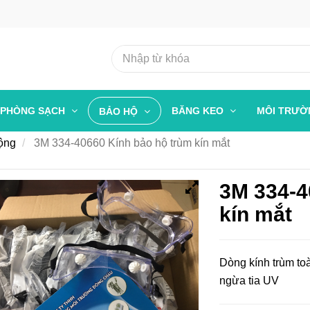
PHÒNG SẠCH
BĂNG KEO
MÔI TRƯ
BẢO HỘ
động
3M 334-40660 Kính bảo hộ trùm kín mắt
3M 334-4
kín mắt
Dòng kính trùm to
ngừa tia UV