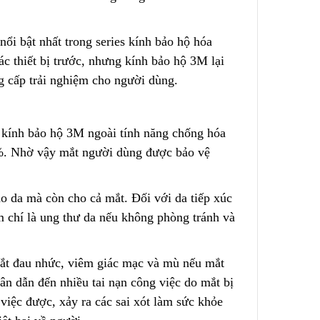
ổi bật nhất trong series kính bảo hộ hóa
 – Nước
Túi Lọc Bụi Acrylic OD Lỗ
c thiết bị trước, nhưng kính bảo hộ 3M lại
200 Dài 500mm
ng cấp trải nghiệm cho người dùng.
Liên hệ
Hộp Lọc Giấy Carton Sóng
, kính bảo hộ 3M ngoài tính năng chống hóa
,9%. Nhờ vậy mắt người dùng được bảo vệ
Liên hệ
ed
ho da mà còn cho cả mắt. Đối với da tiếp xúc
Giấy Cellulose Vàng Lõi Lọc
CF Cho
Bụi Đáy Bằng
ậm chí là ung thư da nếu không phòng tránh và
Liên hệ
mắt đau nhức, viêm giác mạc và mù
n
ếu mắt
Lõi Lọc Bụi Pe Kết Nối Ren
ân dẫn đến nhiều tai nạn công việc do mắt bị
 Lưới
Trong
 việc được, xảy ra các sai
x
ót làm sức khỏe
ng Không
Liên hệ