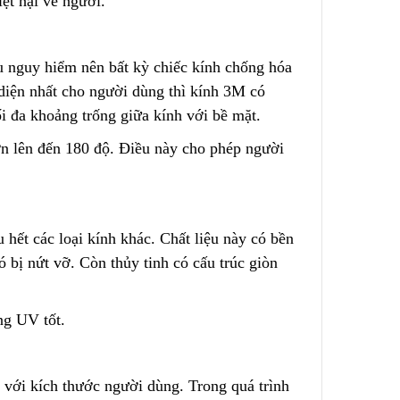
iệt hại về người.
Lõi Lọc Inox Trung Quốc
Dual-Mesh
Cao Cấp
u nguy hiểm nên bất kỳ chiếc kính chống hóa
ge – No
Liên hệ
 diện nhất cho người dùng thì kính 3M có
ối đa khoảng trống giữa kính với bề mặt.
ơn
l
ên đến 180 độ. Điều này cho phép người
Chính Xác
Công Nghệ Sản Xuất Hạt
Nhựa Lewatit S1567
2024/01/15
 hết các loại kính khác. Chất liệu này có bền
hó bị
n
ứt vỡ. Còn thủy tinh có cấu trúc giòn
ộng
Cấu Tạo Và Đặc Điểm Của
ùi Lọc
Sợi Kẽm Chịu Lực
2023/12/11
ng UV tốt
.
3 Cấp
Cấu Tạo Decal Phản Quang
2023/12/11
 với kích thước người dùng. Trong quá trình