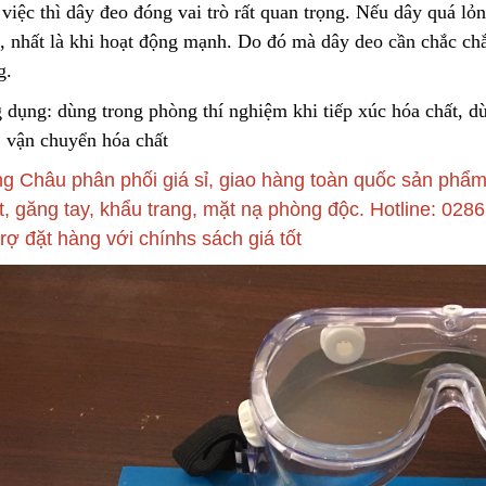
việc thì dây đeo đóng vai trò rất quan trọng. Nếu dây quá lỏn
Cách Sử Dụng Hóa Chất
c, nhất là khi hoạt động mạnh. Do đó mà dây deo cần chắc ch
Tẩy Rỉ Sét Hiệu Quả
Lõi Lọc Thô Đầu 
2023/12/08
2024/04/16
g.
 dụng: dùng trong phòng thí nghiệm khi tiếp xúc hóa chất, d
Ứng Dụng Ống Lọc Khe
, vận chuyển hóa chất
Vệ Sinh Lõi Lọc B
Johnson Trong Khai Thác
Nghiệp: Hướng D
Quặng Đất Hiếm
2023/11/05
Bước
2024/02/28
g Châu phân phối giá sỉ, giao hàng toàn quốc sản phẩ
t, găng tay, khẩu trang, mặt nạ phòng độc. Hotline: 0
trợ đặt hàng với chínhs sách giá tốt