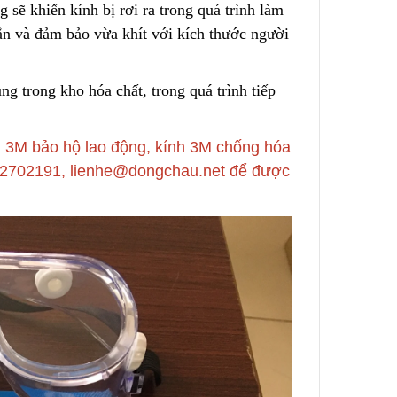
g sẽ khiến kính bị rơi ra trong quá trình làm
Cách Sử Dụng Hóa Chất
ắn và đảm bảo vừa khít với kích thước người
Nguồn
Tẩy Rỉ Sét Hiệu Quả
2023/12/08
ùng trong kho hóa chất,
t
rong quá trình tiếp
Ứng Dụng Ống Lọc Khe
ụi Công
Johnson Trong Khai Thác
ẫn Từng
Quặng Đất Hiếm
2023/11/05
m 3M bảo hộ lao động, kính 3M chống hóa
2862702191, lienhe@dongchau.net để được