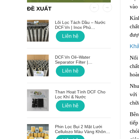
vào
ĐỀ XUẤT
Kín
 OD Lỗ
Lõi Lọc Tách Dầu – Nước
chấ
DCF.vn | Inox Phủ
PTFE/Teflon
đ
ư
ợ
Liên hệ
Khả
on Sóng
DCF.vn Oil–Water
Nổi
Separator Filter |
chấ
PTFE/Teflon‑Coated
Liên hệ
Stainless Steel
hoà
Như
g Lõi Lọc
Than Hoạt Tính DCF Cho
với 
Lọc Khí & Nước
chữa
Liên hệ
Bên
 Nối Ren
tiế
Phin Lọc Bụi 2 Mặt Lưới
chói
Cellulozo Màu Vàng Không
Ron