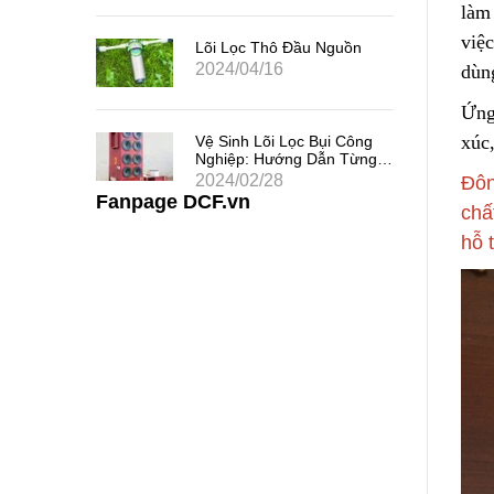
làm 
 Chất
việ
uả
Lõi Lọc Thô Đầu Nguồn
2024/04/16
dùn
Ứng
 Khe
xúc
Vệ Sinh Lõi Lọc Bụi Công
i Thác
Nghiệp: Hướng Dẫn Từng
Bước
2024/02/28
Đôn
Fanpage DCF.vn
chấ
hỗ 