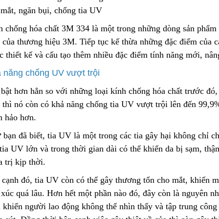
 mắt, ngăn bụi, chống tia UV
h chống hóa chất 3M 334 là một tro
n
g những dòng sản phẩm n
Túi Lọc Bụi Acrylic OD Lỗ
Lõi Lọc Tách Dầu
t của thương hiệu 3M. Tiếp tục kế thừa những đặc điểm của cá
200 Dài 500mm
DCF.vn | Inox Phủ
PTFE/Teflon
c thiết kế và cấu tạo thêm nhiều đặc điểm tính năng mới, nâ
Liên hệ
Liên hệ
 năng chống UV vượt trội
Hộp Lọc Giấy Carton Sóng
DCF.vn Oil–Water
 bật hơn hẳn so với những loại kính chống hóa chất trước đó
Separator Filter |
t thì nó còn có khả năng chống tia UV vượt trội lên đến 99
Liên hệ
PTFE/Teflon‑Coat
Liên hệ
Stainless Steel
n hảo hơn.
 bạn đã biết, tia UV
l
à một trong các tia gây hại không chỉ c
Giấy Cellulose Vàng Lõi Lọc
Bụi Đáy Bằng
Than Hoạt Tính D
tia UV lớn và trong thời gian dài có thể khiến da bị sạm, th
Lọc Khí & Nước
Liên hệ
 trị kịp thời.
Liên hệ
 cạnh đó, tia UV còn có thể gây thương tổn cho mắt, khiến 
Lõi Lọc Bụi Pe Kết Nối Ren
p xúc quá lâu. Hơn hết một phần nào đó, đây còn là nguyên nh
Trong
Phin Lọc Bụi 2 Mặt
 khiến người lao động không thể nhìn thấy và tập trung công
Cellulozo Màu Và
Liên hệ
Ron