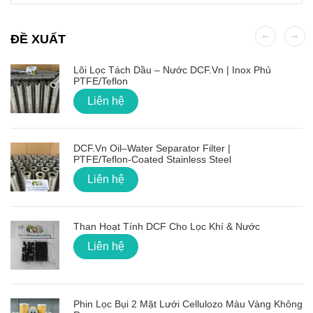
ĐỀ XUẤT
Lõi Lọc Tách Dầu – Nước DCF.vn | Inox Phủ
PTFE/Teflon
Liên hệ
DCF.vn Oil–Water Separator Filter |
PTFE/Teflon‑Coated Stainless Steel
Liên hệ
Than Hoạt Tính DCF Cho Lọc Khí & Nước
Liên hệ
Phin Lọc Bụi 2 Mặt Lưới Cellulozo Màu Vàng Không