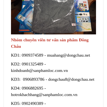
Nhóm chuyên viên tư vấn sản phẩm Đông
Châu
KD1:
0909374589
-
muahang@dongchau.net
KD2:
0901325489
-
kinhdoanh@sanphamloc.com.vn
KD3:
0906893786
-
dongchau8@dongchau.net
KD4:
0906882695
-
hotrokhachhang@sanphamloc.com.vn
KD5:
0902490389
-