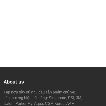
About us
Tập hợp đầy đủ nhu cầu sản phẩm chủ yếu
của thương hiệu nổi tiếng: Singapore, FSI, 3M,
Eaton, Parker Mỹ, Aqua, CSM Korea, AAF,