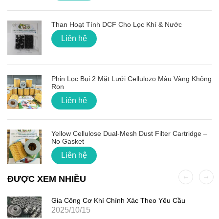
Than Hoạt Tính DCF Cho Lọc Khí & Nước
Liên hệ
Phin Lọc Bụi 2 Mặt Lưới Cellulozo Màu Vàng Không
Ron
Liên hệ
Yellow Cellulose Dual-Mesh Dust Filter Cartridge –
No Gasket
Liên hệ
ĐƯỢC XEM NHIỀU
Gia Công Cơ Khí Chính Xác Theo Yêu Cầu
2025/10/15