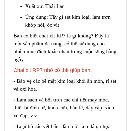
Xuất xứ: Thái Lan
Ứng dụng: Tẩy gỉ sét kim loại, làm trơn
khớp nối, ốc vít
Bạn có biết chai xịt RP7 là gì không? Đây l
à
một sản phẩm đa năng, có thể sử dụng cho
nhiều mục đích khác nhau trong cuộc sống h
à
ng
ngày.
Chai xịt RP7 nhỏ có thể giúp bạn:
- Bảo vệ các bề mặt kim loại khỏi ăn mòn
,
rỉ sét
và oxi hóa.
- Làm sạch và bôi trơn các chi tiết máy móc,
thiết
b
ị điện tử, khóa cửa, bản lề, dây cáp, xích
xe đạp, v.v.
- Loại bỏ các vết bẩn, dầu mỡ, keo dán, nhựa