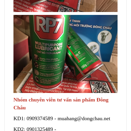
Nhóm chuyên viên tư vấn sản phẩm Đông
Châu
KD1:
0909374589
-
muahang@dongchau.net
KD2:
0901325489
-