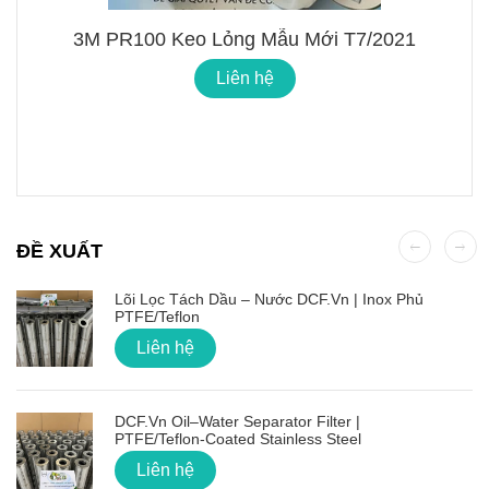
3M PR100 Keo Lỏng Mẫu Mới T7/2021
Liên hệ
ĐỀ XUẤT
Lõi Lọc Tách Dầu – Nước DCF.vn | Inox Phủ
PTFE/Teflon
Liên hệ
DCF.vn Oil–Water Separator Filter |
PTFE/Teflon‑Coated Stainless Steel
Liên hệ