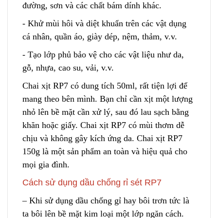
đường, sơn và các chất bám dính khác.
- Khử mùi hôi và diệt khuẩn trên các vật dụng
cá nhân, quần áo
,
giày dép, nệm, thảm, v.v.
- Tạo lớp phủ bảo vệ cho các vật liệu như da,
gỗ, nhựa, cao su, vải, v.v.
Chai xịt RP7 có dung tích 50ml, rất tiện lợi để
mang theo bên mình. Bạn chỉ cần xịt một lượng
nhỏ lên bề mặt cần xử lý
,
sau đó lau sạch bằng
khăn hoặc giấy. Chai xịt RP7 có mùi thơm
d
ễ
chịu và không gây kích ứng da. Chai xịt RP7
150g là một sản phẩm an toàn
v
à hiệu quả cho
mọi gia đình.
Cách sử dụng dầu chống rỉ sét RP7
– Khi sử dụng dầu chống gỉ hay bôi trơn tức là
ta bôi lên bề mặt kim loại một lớp ngăn cách
.