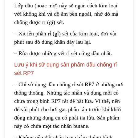
Lớp dầu (hoặc mỡ) này sẽ ngăn cách kim loại
với không khí và độ ẩm bên ngoài
,
nhờ đó mà
chống được rỉ (gỉ) sét.
– Xịt lên phần rỉ (gỉ) sét của kim loại
,
đợi vài
phút sau đó dùng khăn d
à
y lau lại.
– Rửa được những vết rỉ sét cứng đầu nhất.
Lưu ý khi sử dụng sản phẩm dầu chống rỉ
sét RP7
– Chỉ sử dụng dầu chống rỉ sét RP7 ở những nơi
thông thoáng. Những tác nhân và dung môi có
chứa trong bình RP7 rất dễ bắt lửa. Vì thế
,
nên
để vài phút cho hơi gas phân tán trước khi khởi
động những dụng cụ có phát tia lửa. Sản phẩm
này có chứa m
ộ
t tác nhân butane.
– Không nên đốt cháy hay châm thủng bình