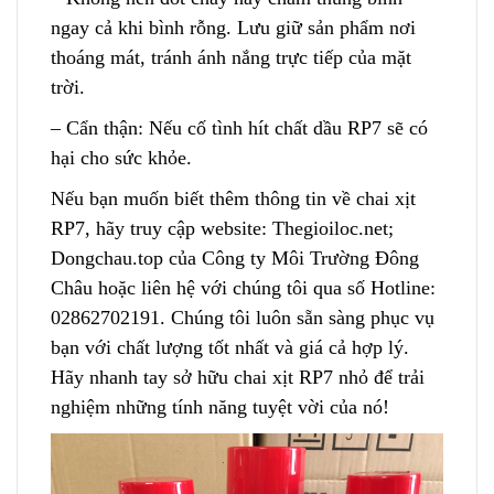
ngay cả khi bình rỗng. Lưu giữ sản phẩm nơi
thoáng mát, tránh ánh nắng trực tiếp của mặt
trời.
– Cẩn thận: Nếu cố tình hít chất dầu RP7 sẽ có
hại c
h
o sức khỏe.
Nếu bạn muốn biết thêm thông tin về chai xịt
RP7, hãy truy cập website: Thegioiloc.net;
Dongchau.top của Công ty Môi Trường Đông
Châu hoặc liên hệ với chúng tôi qua số Hotline:
02862702191. Chúng tôi l
u
ôn sẵn sàng phục vụ
bạn với chất lượng tốt nhất và giá cả hợp lý.
Hãy nhanh tay sở hữu chai xịt RP7 nhỏ để
t
rải
nghiệm những tính năng tuyệt vời của nó!