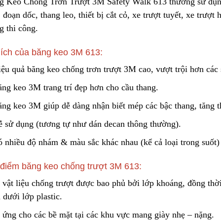
g Keo Chống Trơn Trượt 3M Safety Walk 613 thường sử dụng 
Cách Sử Dụng Hóa Chất
 đoạn dốc, thang leo, thiết bị cắt cỏ, xe trượt tuyết,
x
e trượt 
Tẩy Rỉ Sét Hiệu Quả
Lõi Lọc Thô Đầu 
g th
i
công.
2023/12/08
2024/04/16
 ích của băng keo 3M 613:
Ứng Dụng Ống Lọc Khe
Vệ Sinh Lõi Lọc B
Johnson Trong Khai Thác
iệu quả băng keo chống trơn trượt 3M cao, vượt trội hơn các 
Nghiệp: Hướng D
Quặng Đất Hiếm
2023/11/05
Bước
2024/02/28
ăng keo 3M trang trí đẹp hơn cho cầu thang.
ăng keo 3M giúp dễ dàng nhận biết mép
c
ác bậc thang, tăng 
ễ sử dụng (tương tự như dán decan thông thường).
ó nhiều độ nhám & màu sắc khác nhau (kể cả loại trong suốt)
điểm băng keo chống trượt 3M 613:
 vật liệu chống trượt được bao phủ
b
ởi lớp khoáng, đồng thờ
dưới lớp plastic.
 ứng cho các bề mặt tại các khu vực mang giày nhẹ – nặng.