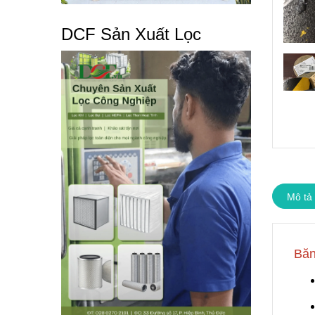
DCF Sản Xuất Lọc
Mô tả
Băn