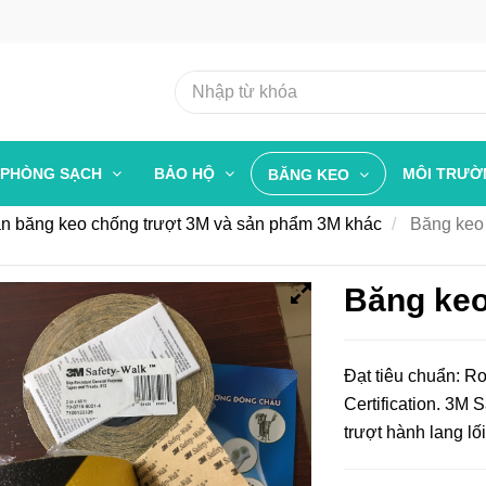
PHÒNG SẠCH
BẢO HỘ
MÔI TRƯ
BĂNG KEO
n băng keo chống trượt 3M và sản phẩm 3M khác
Băng keo 
Băng keo
Đạt tiêu chuẩn: R
Certification. 3M
trượt hành lang lối