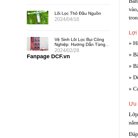
Băn
 Chất
vào,
uả
Lõi Lọc Thô Đầu Nguồn
tron
2024/04/16
Lợi
 Khe
Vệ Sinh Lõi Lọc Bụi Công
i Thác
» H
Nghiệp: Hướng Dẫn Từng
Bước
2024/02/28
» B
Fanpage DCF.vn
» B
» D
» C
Ưu 
Lớp
nằm 
Đáp