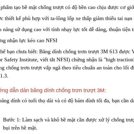
phẩm tạo bề mặt chống trượt có độ bền cao chịu được cơ giới 
 thiết kế phù hợp với ta-lông lốp xe thấp giảm thiểu tai nạ
n
 năng sử dụng cao với tính nhạy lực tốt dễ dàng, thuận tiện t
ng nhận lực kéo cao NFSI
thể bạn chưa biết: Băng dính chống trơn trượt 3M 613 đượ
c
V
r Safety Institute, viết tắt NFSI) chứng nhận là "high tracti
ng chống trơn trượt vấp ngã theo tiêu chuẩn an toàn cho lối
1
.
3.
ng dẫn dán băng dính chống trơn trượt 3M:
ăng dính có tuổi thọ dài và có độ bám dính tối đa, bạn cần 
Bước 1: Làm sạch và khô bề mặt cần
đ
ược xử lý chống trượ
bụi t
r
ên bề mặt.