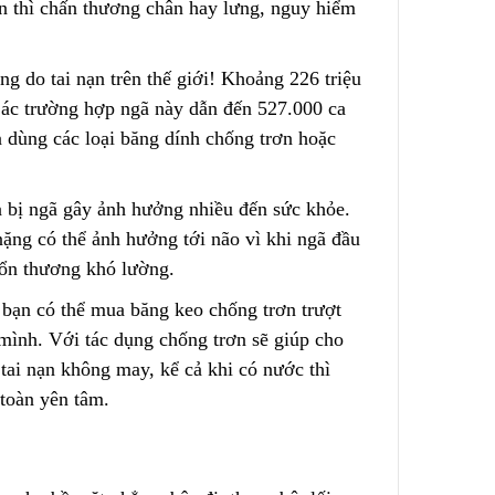
n thì chấn thương chân hay lưng, nguy hiểm
Lõi Lọc Inox Trung Quốc
g do tai nạn trên thế giới! Khoảng 226 triệu
Dual-Mesh
Cao Cấp
ge – No
Các trường hợ
p
ngã này dẫn đến 527.000 ca
Liên hệ
ên dùng các loại băng dính chống trơn hoặc
bà bị ngã gây ảnh hưởng nhiều đến sức khỏe.
Chính Xác
Công Nghệ Sản Xuất Hạt
nặng có thể ảnh hưởng tới não
v
ì khi ngã đầu
Nhựa Lewatit S1567
tổn thương khó lường.
2024/01/15
 bạn có thể mua băng keo chống trơn trượt
ộng
Cấu Tạo Và Đặc Điểm Của
 mình. Với tác dụng chống trơn sẽ giúp cho
ùi Lọc
Sợi Kẽm Chịu Lực
 tai nạn không may, kể cả khi có nước thì
2023/12/11
toàn yên tâm.
3 Cấp
Cấu Tạo Decal Phản Quang
2023/12/11