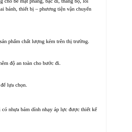
cho bề mặt phẳng, bậc đi, thang bộ, lối
Cách Sử Dụng Hóa Chất
hai bánh, thiết bị – phương tiện vận chuyển
Nguồn
Tẩy Rỉ Sét Hiệu Quả
2023/12/08
Ứng Dụng Ống Lọc Khe
ụi Công
Johnson Trong Khai Thác
sản phẩm chất lượng kém trên thị trường.
ẫn Từng
Quặng Đất Hiếm
2023/11/05
thêm độ an toàn cho bước đi.
 để lựa chọ
n
.
i có nhựa bám dính nhạy áp lực được thiết kế