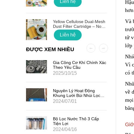
Liên hệ
Hậu 
hơn
 Quốc
Và b
Yellow Cellulose Dual-Mesh
Dust Filter Cartridge – No
trư
Gasket
Liên hệ
tử v
lớp
ĐƯỢC XEM NHIỀU
Nhiề
ất Hạt
Gia Công Cơ Khí Chính Xác
Vì 
7
Theo Yêu Cầu
có 
2025/10/15
Nhữ
iểm Của
Nguyên Lý Hoạt Động
về d
Khung Lưới Bùi Nhùi Lọc
mọi 
Tách Hơi Dầu
2024/07/01
băn
ản Quang
Bộ Lọc Nước Thô 3 Cấp
Tiện Lợi
Giớ
2024/04/16