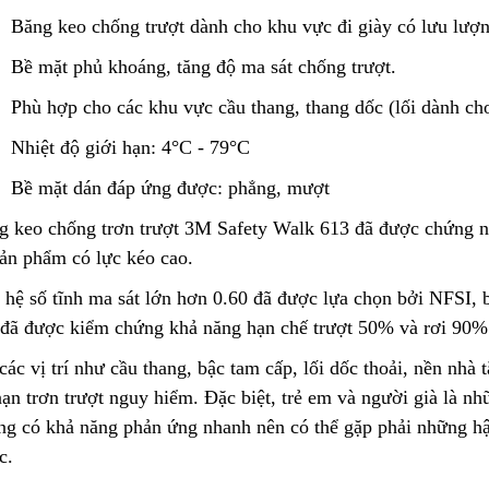
Băng keo chống trượt dành cho khu vực đi giày có lưu lượn
Bề mặt phủ khoáng, tăng độ ma sát chống trượt.
Túi Lọc Bụi Acrylic OD Lỗ
Lõi Lọc Tách Dầu
200 Dài 500mm
DCF.vn | Inox Phủ
Phù hợp cho các khu
v
ực cầu thang, thang dốc (lối dành cho
PTFE/Teflon
Liên hệ
Liên hệ
Nhiệt độ giới hạn: 4°C - 79°C
Bề mặt dán đáp ứng được: phẳng, mượt
Hộp Lọc Giấy Carton Sóng
DCF.vn Oil–Water
Separator Filter |
g keo chống trơn trượt 3M Safety Walk 613 đã được chứng n
Liên hệ
PTFE/Teflon‑Coat
Liên hệ
Stainless Steel
sản phẩm có lực kéo cao.
 hệ số tĩnh ma sát lớn hơn 0.60 đã được lựa chọn bởi NFSI, 
Giấy Cellulose Vàng Lõi Lọc
Bụi Đáy Bằng
Than Hoạt Tính D
 đã được kiểm chứng khả năng hạn chế trượt 50% và rơi 90%
Lọc Khí & Nước
Liên hệ
các vị trí như cầu thang, bậc tam cấp, lối dốc thoải, nền nhà t
Liên hệ
nạn trơn trượt nguy hiểm. Đặc biệt, trẻ em và người già là n
ng có khả năng phản ứng nhanh nên có thể gặp phải những hậ
Lõi Lọc Bụi Pe Kết Nối Ren
Trong
Phin Lọc Bụi 2 Mặt
c.
Cellulozo Màu Và
Liên hệ
Ron