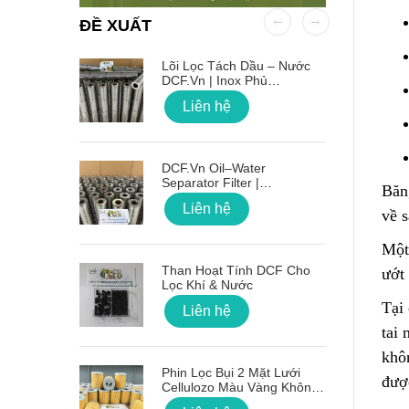
ĐỀ XUẤT
 OD Lỗ
Lõi Lọc Tách Dầu – Nước
DCF.vn | Inox Phủ
PTFE/Teflon
Liên hệ
on Sóng
DCF.vn Oil–Water
Separator Filter |
Băn
PTFE/Teflon‑Coated
Liên hệ
Stainless Steel
về 
Một
g Lõi Lọc
Than Hoạt Tính DCF Cho
ướt
Lọc Khí & Nước
Tại 
Liên hệ
tai 
khô
 Nối Ren
Phin Lọc Bụi 2 Mặt Lưới
đượ
Cellulozo Màu Vàng Không
Ron