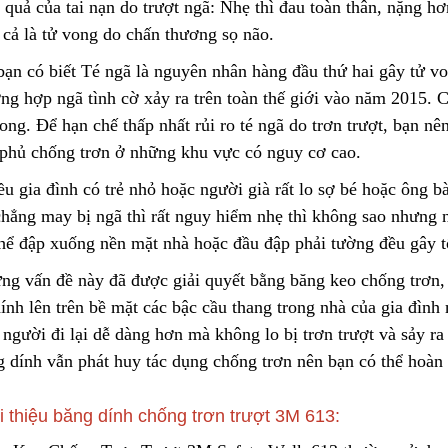
Liên hệ
quả của tai nạn do trượt ngã: Nhẹ thì đau toàn thân,
n
ặng hơ
 cả là tử vong do chấn thương sọ não.
Lõi Lọc Inox Trung Quốc
ạn có biết Té ngã là nguyên nhân hàng đầu thứ hai gây tử von
Cao Cấp
Yellow Cellulose 
Dust Filter Cartrid
ờng hợp ngã tình cờ xảy ra trên toàn thế giới vào năm 2015. 
Liên hệ
Gasket
Liên hệ
ong. Để hạn chế thấp nhất rủi ro té ngã do trơn trượt, bạn n
 phủ chống trơn ở những khu vực có nguy cơ cao.
u gia đình có trẻ nhỏ hoặc người già rất lo sợ bé hoặc ông 
Công Nghệ Sản Xuất Hạt
Gia Công Cơ Khí 
chẳng may bị ngã thì rất nguy hiểm nhẹ thì không sao nhưng 
Nhựa Lewatit S1567
Theo Yêu Cầu
thể đập xuống nền mặt nhà hoặc đầu đập phải tường đều gây 
2024/01/15
2025/10/15
ng vấn đề này đã được giải quyết bằng băng keo chống trơn,
Cấu Tạo Và Đặc Điểm Của
Nguyên Lý Hoạt Đ
ính lên trên bề mặt các bậc cầu thang trong nhà của gia đình
Sợi Kẽm Chịu Lực
Khung Lưới Bùi Nh
người đi lại dễ dàng hơn mà không lo bị trơn trượt và sảy ra
Tách Hơi Dầu
2023/12/11
2024/07/01
g dính vẫ
n
phát huy tác dụng chống trơn nên bạn có thể hoàn 
Cấu Tạo Decal Phản Quang
Bộ Lọc Nước Thô 
Tiện Lợi
i thiệu băng dính chống trơn trượt 3M 613:
2023/12/11
2024/04/16