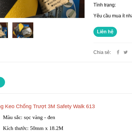
Tình trạng:
Yêu cầu mua ít nh
Liên hệ
Chia sẻ:
g Keo Chống Trượt 3M Safety Walk 613
Màu sắc: sọc vàng - đen
Kích thước: 50mm x 18.2M