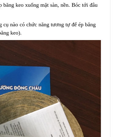
ếp băng keo xuống mặt sàn, nền. Bóc tới đâu
ng cụ nào có
c
hức năng tương tự để ép băng
băng keo).