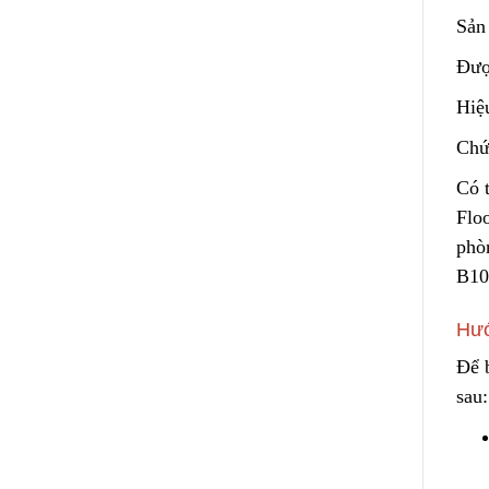
Sản 
Được
Hiệu
Chứ
Có 
Floo
phò
B10
Hướ
Để b
sau: