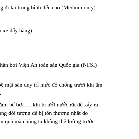
g đi lại trung bình đến cao (Medium duty)
 – Nước
Túi Lọc Bụi Acrylic OD Lỗ
200 Dài 500mm
 xe đẩy hàng)....
Liên hệ
Hộp Lọc Giấy Carton Sóng
h
ận bởi Viện An toàn sàn Quốc gia (NFSI)
Liên hệ
ed
bề mặt sàn duy trì mức độ chống trượt khi ẩm
Giấy Cellulose Vàng Lõi Lọc
CF Cho
Bụi Đáy Bằng
.
Liên hệ
ắm, bể bơi......khi bị ướt
n
ước rất dễ xảy ra
hững đối tượng dễ bị tổn thương nhất do
u quả mà chúng ta không thể lường trước
Lõi Lọc Bụi Pe Kết Nối Ren
 Lưới
Trong
ng Không
Liên hệ