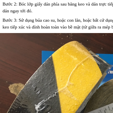
Bước 2: Bóc lớp giấy dán phía sau băng keo và dán trực ti
dán ngay tới đó.
Bước 3: Sử dụng búa cao su, hoặc con lăn, hoặc bất cứ dụ
keo tiếp xúc và dính hoàn toàn vào bề mặt (từ giữa ra mép 