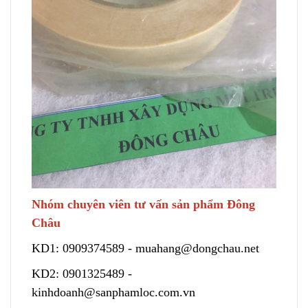
Nhóm chuyên viên tư vấn sản phẩm Đông
Châu
KD1:
0909374589
-
muahang@dongchau.net
KD2:
0901325489
-
kinhdoanh@sanphamloc.com.vn