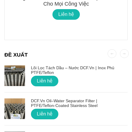
Cho Mọi Công Việc
Liên hệ
ĐỀ XUẤT
Lõi Lọc Tách Dầu – Nước DCF.vn | Inox Phủ
PTFE/Teflon
Liên hệ
DCF.vn Oil–Water Separator Filter |
PTFE/Teflon‑Coated Stainless Steel
Liên hệ