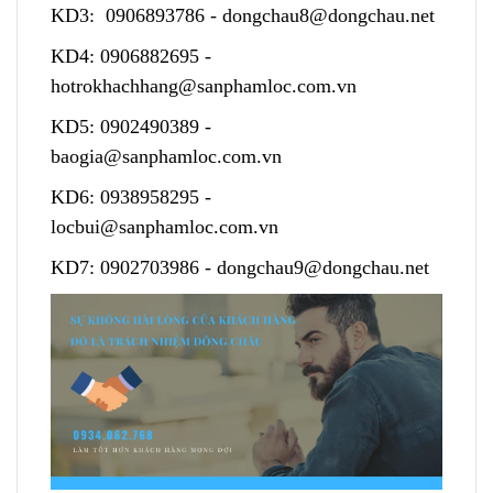
KD3:
0906893786
-
dongchau8@dongchau.net
KD4:
0906882695
-
hotrokhachhang@sanphamloc.com.vn
KD5:
0902490389
-
baogia@sanphamloc.com.vn
KD6:
0938958295
-
locbui@sanphamloc.com.vn
KD7:
0902703986
-
dongchau9@dongchau.net