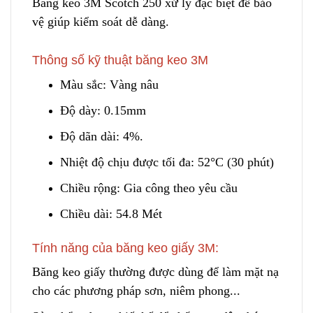
Băng keo 3M Scotch 250 xử lý đặc biệt để bảo
vệ g
i
úp kiểm soát dễ dàng.
Thông số kỹ thuật băng keo 3M
Màu sắc: Vàng nâu
Độ dày: 0.15mm
Độ dãn dài: 4%.
Nhiệt độ chịu được tối đa: 52°C (30 phút)
Chiều rộng: Gia
c
ông theo yêu cầu
Chiều dài: 54.8 Mét
Tính năng của băng keo giấy 3M:
Băng keo giấy thường được dùng để làm mặt nạ
cho các phương pháp sơn, niêm phong...